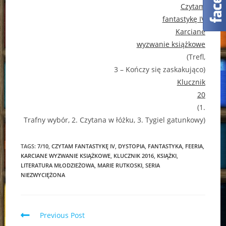
Czytam
fantastykę IV
Karciane
wyzwanie książkowe
(Trefl,
3 – Kończy się zaskakująco)
Klucznik
20
(1.
Trafny wybór, 2. Czytana w łóżku, 3. Tygiel gatunkowy)
TAGS:
7/10
,
CZYTAM FANTASTYKĘ IV
,
DYSTOPIA
,
FANTASTYKA
,
FEERIA
,
KARCIANE WYZWANIE KSIĄŻKOWE
,
KLUCZNIK 2016
,
KSIĄŻKI
,
LITERATURA MŁODZIEŻOWA
,
MARIE RUTKOSKI
,
SERIA
NIEZWYCIĘŻONA
Read
Previous Post
more