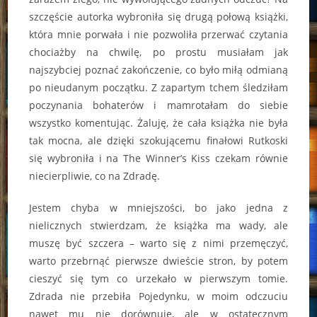
szczęście autorka wybroniła się drugą połową książki,
która mnie porwała i nie pozwoliła przerwać czytania
chociażby na chwilę, po prostu musiałam jak
najszybciej poznać zakończenie, co było miłą odmianą
po nieudanym początku. Z zapartym tchem śledziłam
poczynania bohaterów i mamrotałam do siebie
wszystko komentując. Żaluję, że cała książka nie była
tak mocna, ale dzięki szokującemu finałowi Rutkoski
się wybroniła i na The Winner’s Kiss czekam równie
niecierpliwie, co na Zdradę.
Jestem chyba w mniejszości, bo jako jedna z
nielicznych stwierdzam, że książka ma wady, ale
muszę być szczera – warto się z nimi przemęczyć,
warto przebrnąć pierwsze dwieście stron, by potem
cieszyć się tym co urzekało w pierwszym tomie.
Zdrada nie przebiła Pojedynku, w moim odczuciu
nawet mu nie dorównuje, ale w ostatecznym