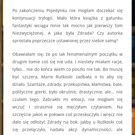
Po zakończeniu Pojedynku nie mogłam doczekać się
kontynuacji trylogii. Mało która książka z gatunku
fantastyki wciąga mnie tak mocno jak pierwszy tom
Niezwyciężonej. A jaka była Zdrada? Czy autorka
sprostała poprzeczce ustawionej przez siebie samą?
Obawiałam się, że po tak fenomenalnym początku w
drugim tomie coś się nie uda. I niestety miałam racje,
tylko… nie do końca wiem co poszło nie tak. Bo muszę
być szczera, Marie Rutkoski zadbała o to aby się
działo. Szantaże, zdrady, przekupstwa, kłamstwa, bale,
polityczne gierki, było okrutnie, drastycznie, ale… nie
czułam tego. Zabrakło mi emocji, nie mogłam się
wczuć i strasznie się męczyłam czytaniem. Na
szczęście jakoś w połowie coś przeskoczyło i wręcz nie
dało się odłożyć Zdrady na bok. Jakby u Rutkoski coś
się przełączyło, nadała akcji dynamiczności, ale