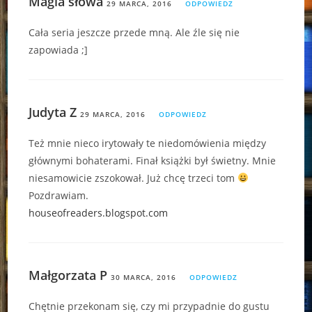
Magia słowa
29 MARCA, 2016
ODPOWIEDZ
Cała seria jeszcze przede mną. Ale źle się nie
zapowiada ;]
Judyta Z
29 MARCA, 2016
ODPOWIEDZ
Też mnie nieco irytowały te niedomówienia między
głównymi bohaterami. Finał książki był świetny. Mnie
niesamowicie zszokował. Już chcę trzeci tom
Pozdrawiam.
houseofreaders.blogspot.com
Małgorzata P
30 MARCA, 2016
ODPOWIEDZ
Chętnie przekonam się, czy mi przypadnie do gustu