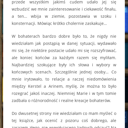
przede wszystkim jakimś cudem udało jej się
wzbudzić we mnie zainteresowanie i ciekawość finału,
a ten… wbija w ziemie, pozostawia w szoku i
konsternacji. Mówiąc krótko cholernie zaskakuje…
W bohaterach bardzo dobre było to, że nigdy nie
wiedziałam jak postąpią w danej sytuacji, wydawało
mi się, że niektóre postacie udało mi się rozszyfrować,
ale koniec końców za każdym razem się myliłam.
Najbardziej szokujące były ich słowa i wybory w
końcowych scenach. Szczególnie jednej osoby… Co
mnie irytowało, to relacje a raczej niedomówienia
między Kerstel a Arinem, myślę, że można to było
rozegrać jakoś inaczej. Niemniej Marie i w tym tomie
zadbała o różnorodność i realne kreacje bohaterów.
Do dwusetnej strony nie wiedziałam co mam myśleć o
tej książce, jak ocenić z pozoru coś dobrego, ale
zarazem złego, nie wywołującego żadnych odczuć? Na