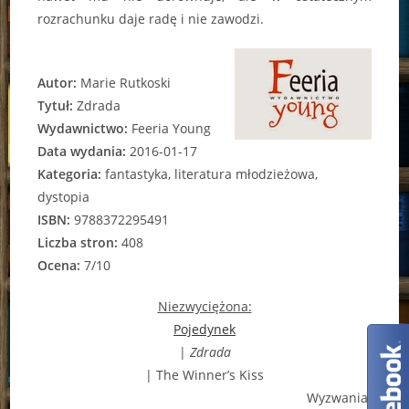
rozrachunku daje radę i nie zawodzi.
Autor:
Marie Rutkoski
Tytuł:
Zdrada
Wydawnictwo:
Feeria Young
Data wydania:
2016-01-17
Kategoria:
fantastyka, literatura młodzieżowa,
dystopia
ISBN:
9788372295491
Liczba stron:
408
Ocena:
7/10
Niezwyciężona:
Pojedynek
|
Zdrada
| The Winner’s Kiss
Wyzwania: