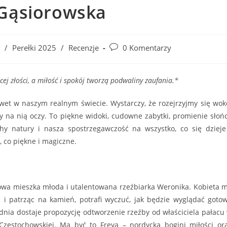
 Gąsiorowska
Post
/
Perełki 2025
/
Recenzje
0 Komentarzy
comments:
ęcej złości, a miłość i spokój tworzą podwaliny zaufania.*
wet w naszym realnym świecie. Wystarczy, że rozejrzyjmy się wok
y na nią oczy. To piękne widoki, cudowne zabytki, promienie słoń
hy natury i nasza spostrzegawczość na wszystko, co się dzieje
, co piękne i magiczne.
owa mieszka młoda i utalentowana rzeźbiarka Weronika. Kobieta 
ę i patrząc na kamień, potrafi wyczuć, jak będzie wyglądać goto
nia dostaje propozycję odtworzenie rzeźby od właściciela pałacu
Częstochowskiej. Ma być to Freya – nordycka bogini miłości or