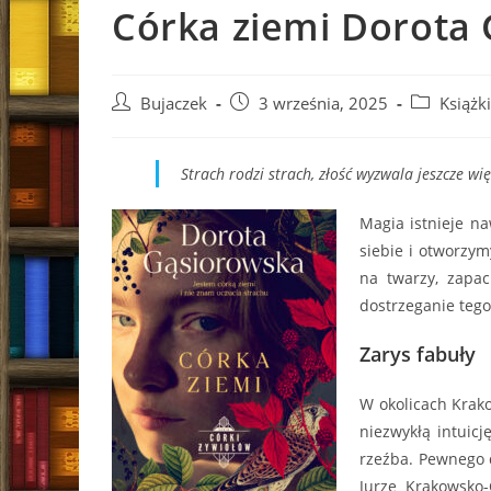
Córka ziemi Dorota
Post
Post
Post
Bujaczek
3 września, 2025
Książki
author:
published:
category:
Strach rodzi strach, złość wyzwala jeszcze wi
Magia istnieje na
siebie i otworzym
na twarzy, zapac
dostrzeganie tego
Zarys fabuły
W okolicach Krak
niezwykłą intuicj
rzeźba. Pewnego d
Jurze Krakowsko-