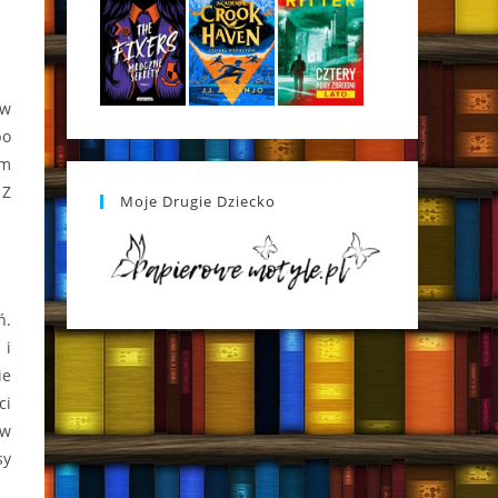
 w
bo
ym
 Z
Moje Drugie Dziecko
ń.
 i
ie
ci
 w
sy