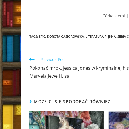
Córka ziemi |
TAGS:
8/10
,
DOROTA GĄSIOROWSKA
,
LITERATURA PIĘKNA
,
SERIA 
Read
Previous Post
more
Pokonać mrok. Jessica Jones w kryminalnej his
articles
Marvela Jewell Lisa
MOŻE CI SIĘ SPODOBAĆ RÓWNIEŻ