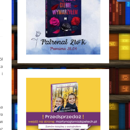
ół
ca
 i
ma
wa
 w
az