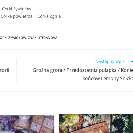
Córki żywiołów
 Córka powietrza | Córka ognia
CÓRKI ŻYWIOŁÓW
,
ZNAK LITERANOVA
Następny wpis
torii
Groźna grota / Przedostatnia pułapka / Koni
końców Lemony Snick