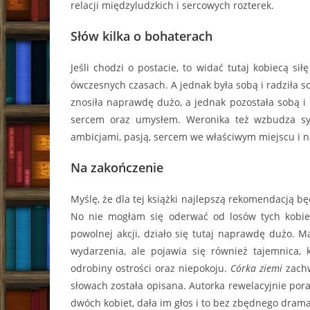
relacji międzyludzkich i sercowych rozterek.
Słów kilka o bohaterach
Jeśli chodzi o postacie, to widać tutaj kobiecą sił
ówczesnych czasach. A jednak była sobą i radziła sobi
znosiła naprawdę dużo, a jednak pozostała sobą i 
sercem oraz umysłem. Weronika też wzbudza symp
ambicjami, pasją, sercem we właściwym miejscu i n
Na zakończenie
Myślę, że dla tej książki najlepszą rekomendacją bę
No nie mogłam się oderwać od losów tych kobi
powolnej akcji, działo się tutaj naprawdę dużo. M
wydarzenia, ale pojawia się również tajemnica,
odrobiny ostrości oraz niepokoju.
Córka ziemi
zachw
słowach została opisana. Autorka rewelacyjnie porad
dwóch kobiet, dała im głos i to bez zbędnego dram