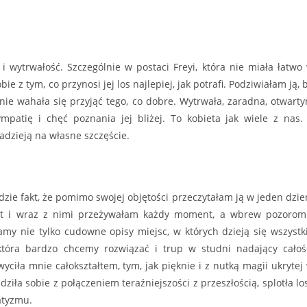
ę i wytrwałość. Szczególnie w postaci Freyi, która nie miała łatwo
e z tym, co przynosi jej los najlepiej, jak potrafi. Podziwiałam ją, 
nie wahała się przyjąć tego, co dobre. Wytrwała, zaradna, otwart
atię i chęć poznania jej bliżej. To kobieta jak wiele z nas.
adzieją na własne szczęście.
dzie fakt, że pomimo swojej objętości przeczytałam ją w jeden dzie
et i wraz z nimi przeżywałam każdy moment, a wbrew pozorom
amy nie tylko cudowne opisy miejsc, w których dzieją się wszystk
 która bardzo chcemy rozwiązać i trup w studni nadający całoś
yciła mnie całokształtem, tym, jak pięknie i z nutką magii ukrytej
ziła sobie z połączeniem teraźniejszości z przeszłością, splotła lo
atyzmu.