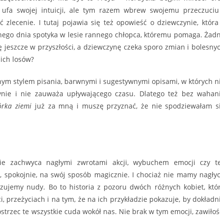
 ufa swojej intuicji, ale tym razem wbrew swojemu przeczuciu
ć zlecenie. I tutaj pojawia się też opowieść o dziewczynie, która
wnego dnia spotyka w lesie rannego chłopca, któremu pomaga. Żad
ię jeszcze w przyszłości, a dziewczynę czeka sporo zmian i bolesny
ł ich losów?
ym stylem pisania, barwnymi i sugestywnymi opisami, w których n
łynie i nie zauważa upływającego czasu. Dlatego też bez wahan
órka ziemi
już za mną i muszę przyznać, że nie spodziewałam s
ie zachwyca nagłymi zwrotami akcji, wybuchem emocji czy t
, spokojnie, na swój sposób magicznie. I chociaż nie mamy nagły
zujemy nudy. Bo to historia z pozoru dwóch różnych kobiet, któ
i, przeżyciach i na tym, że na ich przykładzie pokazuje, by dokładn
ostrzec te wszystkie cuda wokół nas. Nie brak w tym emocji, zawiłoś