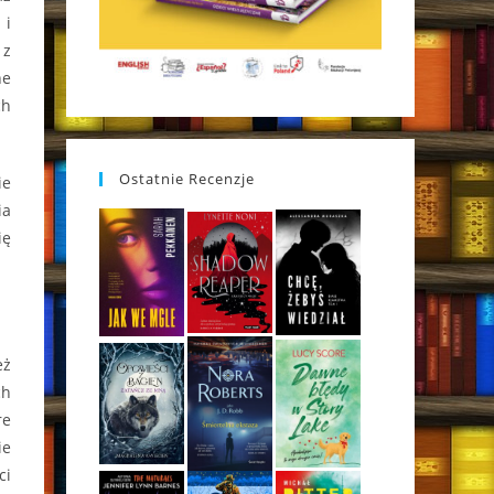
 i
 z
ne
ch
Ostatnie Recenzje
ie
ia
ię
eż
ch
re
ie
ci