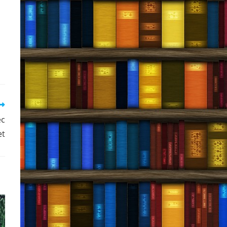
ec
et