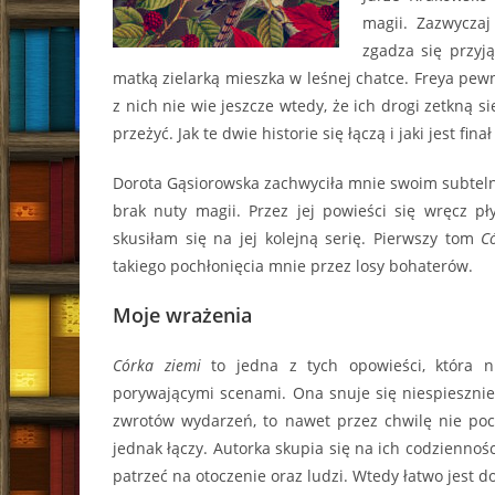
magii. Zazwyczaj
zgadza się przyją
matką zielarką mieszka w leśnej chatce. Freya pe
z nich nie wie jeszcze wtedy, że ich drogi zetkną s
przeżyć. Jak te dwie historie się łączą i jaki jest fina
Dorota Gąsiorowska zachwyciła mnie swoim subteln
brak nuty magii. Przez jej powieści się wręcz p
skusiłam się na jej kolejną serię. Pierwszy tom
C
takiego pochłonięcia mnie przez losy bohaterów.
Moje wrażenia
Córka ziemi
to jedna z tych opowieści, która n
porywającymi scenami. Ona snuje się niespiesznie
zwrotów wydarzeń, to nawet przez chwilę nie poc
jednak łączy. Autorka skupia się na ich codziennośc
patrzeć na otoczenie oraz ludzi. Wtedy łatwo jest d