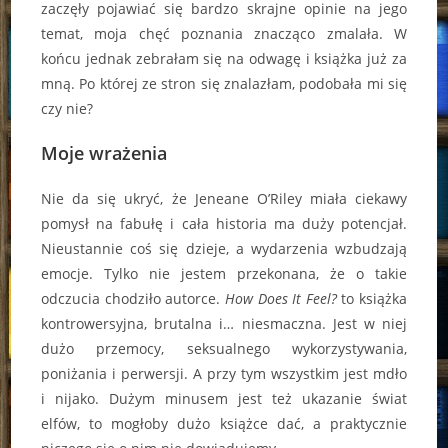
zaczęły pojawiać się bardzo skrajne opinie na jego
temat, moja chęć poznania znacząco zmalała. W
końcu jednak zebrałam się na odwagę i książka już za
mną. Po której ze stron się znalazłam, podobała mi się
czy nie?
Moje wrażenia
Nie da się ukryć, że Jeneane O’Riley miała ciekawy
pomysł na fabułę i cała historia ma duży potencjał.
Nieustannie coś się dzieje, a wydarzenia wzbudzają
emocje. Tylko nie jestem przekonana, że o takie
odczucia chodziło autorce.
How Does It Feel?
to książka
kontrowersyjna, brutalna i… niesmaczna. Jest w niej
dużo przemocy, seksualnego wykorzystywania,
poniżania i perwersji. A przy tym wszystkim jest mdło
i nijako. Dużym minusem jest też ukazanie świat
elfów, to mogłoby dużo książce dać, a praktycznie