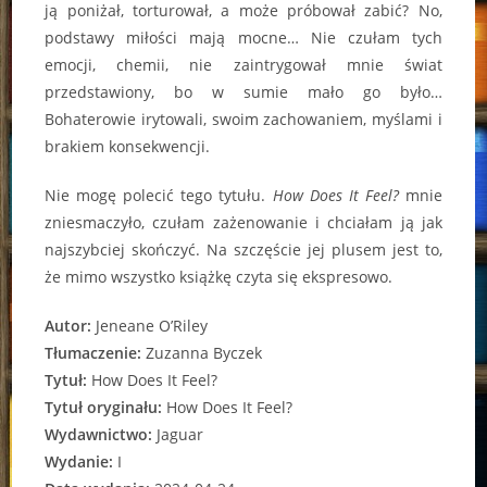
ją poniżał, torturował, a może próbował zabić? No,
podstawy miłości mają mocne… Nie czułam tych
emocji, chemii, nie zaintrygował mnie świat
przedstawiony, bo w sumie mało go było…
Bohaterowie irytowali, swoim zachowaniem, myślami i
brakiem konsekwencji.
Nie mogę polecić tego tytułu.
How Does It Feel?
mnie
zniesmaczyło, czułam zażenowanie i chciałam ją jak
najszybciej skończyć. Na szczęście jej plusem jest to,
że mimo wszystko książkę czyta się ekspresowo.
Autor:
Jeneane O’Riley
Tłumaczenie:
Zuzanna Byczek
Tytuł:
How Does It Feel?
Tytuł oryginału:
How Does It Feel?
Wydawnictwo:
Jaguar
Wydanie:
I