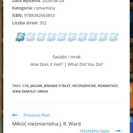
Data wydania:
2024-04-24
Kategoria:
romantasy
ISBN:
9788382663853
Liczba stron:
352
Światło i mrok
How Does It Feel?
| What Did You Do?
TAGS:
1/10
,
JAGUAR
,
JENEANE O'RILEY
,
RECENZENCKIE
,
ROMANTASY
,
SERIA ŚWIATŁO I MROK
Read
Previous Post
more
Miłość nieśmiertelna J. R. Ward
articles
Następny wpis