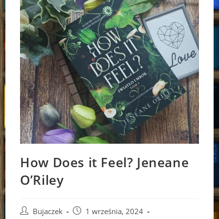
How Does it Feel? Jeneane
O’Riley
Post
Post
Bujaczek
1 września, 2024