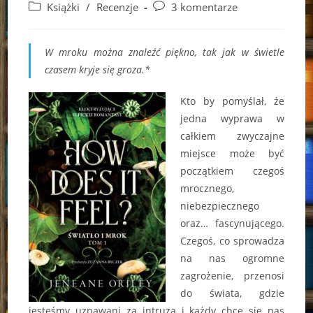
author:
published:
Post
Post
Książki
/
Recenzje
3 komentarze
category:
comments:
W mroku można znaleźć piękno, tak jak w świetle
czasem kryje się groza.*
Kto by pomyślał, że
jedna wyprawa w
całkiem zwyczajne
miejsce może być
początkiem czegoś
mrocznego,
niebezpiecznego
oraz… fascynującego.
Czegoś, co sprowadza
na nas ogromne
zagrożenie, przenosi
do świata, gdzie
jesteśmy uznawani za intruza i każdy chce się nas