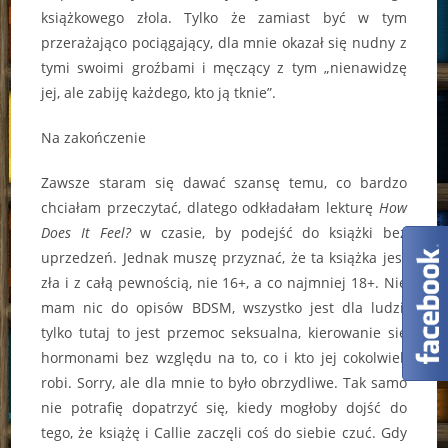
książkowego złola. Tylko że zamiast być w tym
przerażająco pociągający, dla mnie okazał się nudny z
tymi swoimi groźbami i męczący z tym „nienawidzę
jej, ale zabiję każdego, kto ją tknie”.
Na zakończenie
Zawsze staram się dawać szansę temu, co bardzo
chciałam przeczytać, dlatego odkładałam lekturę
How
Does It Feel?
w czasie, by podejść do książki bez
uprzedzeń. Jednak muszę przyznać, że ta książka jest
zła i z całą pewnością, nie 16+, a co najmniej 18+. Nie
mam nic do opisów BDSM, wszystko jest dla ludzi,
tylko tutaj to jest przemoc seksualna, kierowanie się
hormonami bez względu na to, co i kto jej cokolwiek
robi. Sorry, ale dla mnie to było obrzydliwe. Tak samo
nie potrafię dopatrzyć się, kiedy mogłoby dojść do
tego, że książę i Callie zaczęli coś do siebie czuć. Gdy