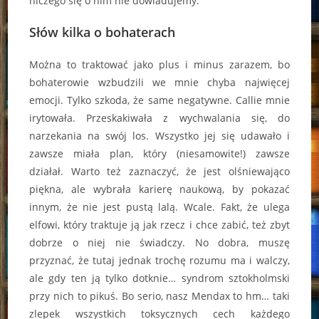
niczego się o nim nie dowiadujemy.
Słów kilka o bohaterach
Można to traktować jako plus i minus zarazem, bo
bohaterowie wzbudzili we mnie chyba najwięcej
emocji. Tylko szkoda, że same negatywne. Callie mnie
irytowała. Przeskakiwała z wychwalania się, do
narzekania na swój los. Wszystko jej się udawało i
zawsze miała plan, który (niesamowite!) zawsze
działał. Warto też zaznaczyć, że jest olśniewająco
piękna, ale wybrała karierę naukową, by pokazać
innym, że nie jest pustą lalą. Wcale. Fakt, że ulega
elfowi, który traktuje ją jak rzecz i chce zabić, też zbyt
dobrze o niej nie świadczy. No dobra, muszę
przyznać, że tutaj jednak trochę rozumu ma i walczy,
ale gdy ten ją tylko dotknie… syndrom sztokholmski
przy nich to pikuś. Bo serio, nasz Mendax to hm… taki
zlepek wszystkich toksycznych cech każdego