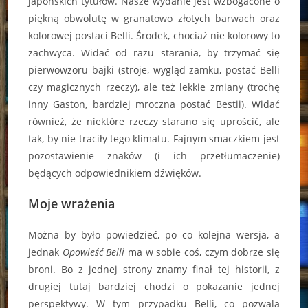
japońskich tytułów. Nasze wydanie jest wzbogacone o
piękną obwolutę w granatowo złotych barwach oraz
kolorowej postaci Belli. Środek, chociaż nie kolorowy to
zachwyca. Widać od razu starania, by trzymać się
pierwowzoru bajki (stroje, wygląd zamku, postać Belli
czy magicznych rzeczy), ale też lekkie zmiany (trochę
inny Gaston, bardziej mroczna postać Bestii). Widać
również, że niektóre rzeczy starano się uprościć, ale
tak, by nie traciły tego klimatu. Fajnym smaczkiem jest
pozostawienie znaków (i ich przetłumaczenie)
będących odpowiednikiem dźwięków.
Moje wrażenia
Można by było powiedzieć, po co kolejna wersja, a
jednak
Opowieść Belli
ma w sobie coś, czym dobrze się
broni. Bo z jednej strony znamy finał tej historii, z
drugiej tutaj bardziej chodzi o pokazanie jednej
perspektywy. W tym przypadku Belli, co pozwala