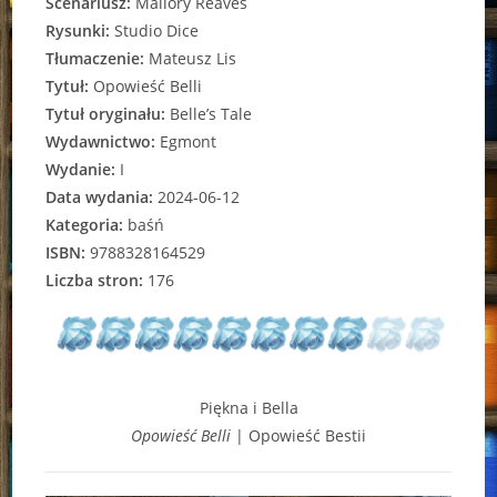
Scenariusz:
Mallory Reaves
Rysunki:
Studio Dice
Tłumaczenie:
Mateusz Lis
Tytuł:
Opowieść Belli
Tytuł oryginału:
Belle’s Tale
Wydawnictwo:
Egmont
Wydanie:
I
Data wydania:
2024-06-12
Kategoria:
baśń
ISBN:
9788328164529
Liczba stron:
176
Piękna i Bella
Opowieść Belli
| Opowieść Bestii