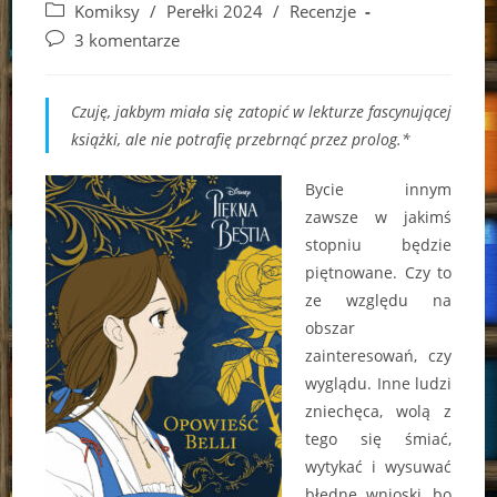
author:
published:
Post
Komiksy
/
Perełki 2024
/
Recenzje
category:
Post
3 komentarze
comments:
Czuję, jakbym miała się zatopić w lekturze fascynującej
książki, ale nie potrafię przebrnąć przez prolog.*
Bycie innym
zawsze w jakimś
stopniu będzie
piętnowane. Czy to
ze względu na
obszar
zainteresowań, czy
wyglądu. Inne ludzi
zniechęca, wolą z
tego się śmiać,
wytykać i wysuwać
błędne wnioski, bo