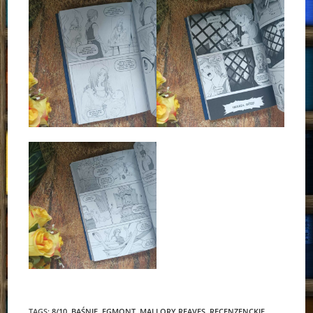
TAGS:
8/10
,
BAŚNIE
,
EGMONT
,
MALLORY REAVES
,
RECENZENCKIE
,