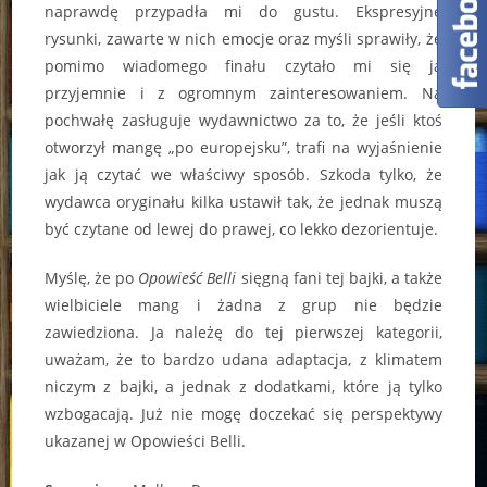
naprawdę przypadła mi do gustu. Ekspresyjne
rysunki, zawarte w nich emocje oraz myśli sprawiły, że
pomimo wiadomego finału czytało mi się ją
przyjemnie i z ogromnym zainteresowaniem. Na
pochwałę zasługuje wydawnictwo za to, że jeśli ktoś
otworzył mangę „po europejsku”, trafi na wyjaśnienie
jak ją czytać we właściwy sposób. Szkoda tylko, że
wydawca oryginału kilka ustawił tak, że jednak muszą
być czytane od lewej do prawej, co lekko dezorientuje.
Myślę, że po
Opowieść Belli
sięgną fani tej bajki, a także
wielbiciele mang i żadna z grup nie będzie
zawiedziona. Ja należę do tej pierwszej kategorii,
uważam, że to bardzo udana adaptacja, z klimatem
niczym z bajki, a jednak z dodatkami, które ją tylko
wzbogacają. Już nie mogę doczekać się perspektywy
ukazanej w Opowieści Belli.