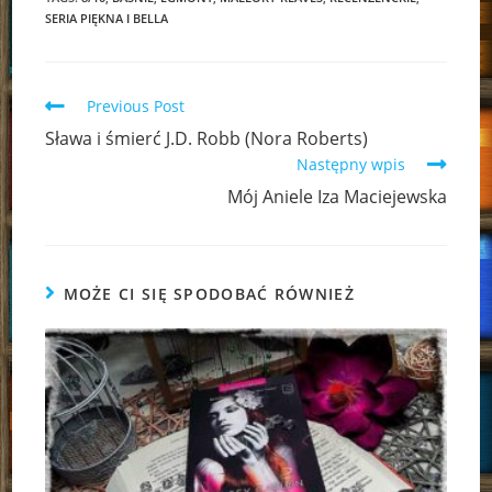
SERIA PIĘKNA I BELLA
Read
Previous Post
more
Sława i śmierć J.D. Robb (Nora Roberts)
articles
Następny wpis
Mój Aniele Iza Maciejewska
MOŻE CI SIĘ SPODOBAĆ RÓWNIEŻ