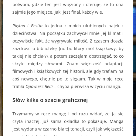
potwora, gdzie ten jest więziony i oferuje, że to ona
zajmie jego miejsce. Jaki jest finał, każdy wie.
Piękna i Bestia
to jedna z moich ulubionych bajek z
dzieciństwa. Na początku zachwycał mnie jej klimat i
oczywiście fakt, że wygrywała miłość. Z czasem doszła
zazdrość o bibliotekę (no bo który mól książkowy, by
takiej nie chciał?), a potem zaczęłam dostrzegać, to co
skryte między słowami. Znam większość adaptacji
filmowych i książkowych tej historii, ale gdy trafiam na
coś nowego, chętnie po to sięgam. Tak w moje ręce
trafiła
Opowieść Belli
– chyba pierwsza w życiu manga.
Słów kilka o szacie graficznej
Trzymamy w ręce mangę i od razu widać, że ją się
czyta inaczej, już sama okładka to pokazuje. Manga
jest wydana w czarno białej tonacji, czyli jak większość