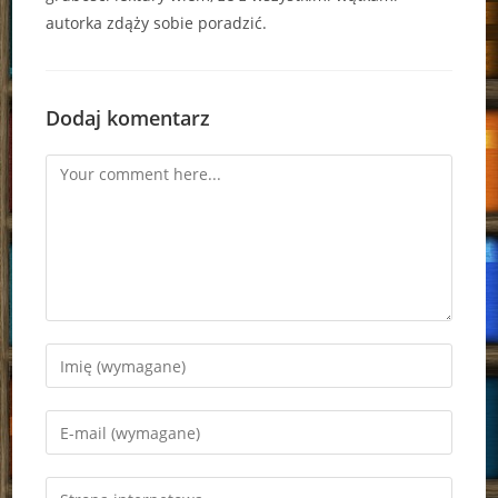
autorka zdąży sobie poradzić.
Dodaj komentarz
Comment
Enter
your
name
Enter
or
your
username
email
Enter
to