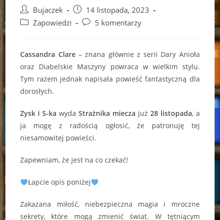
Post
Post
Bujaczek
14 listopada, 2023
author:
published:
Post
Post
Zapowiedzi
5 komentarzy
category:
comments:
Cassandra Clare
– znana głównie z serii Dary Anioła
oraz Diabelskie Maszyny powraca w wielkim stylu.
Tym razem jednak napisała powieść fantastyczną dla
dorosłych.
Zysk i S-ka
wyda
Strażnika miecza
już
28 listopada
, a
ja mogę z radością ogłosić, że patronuję tej
niesamowitej powieści.
Zapewniam, że jest na co czekać!
Łapcie opis poniżej
Zakazana miłość, niebezpieczna magia i mroczne
sekrety, które mogą zmienić świat. W tętniącym