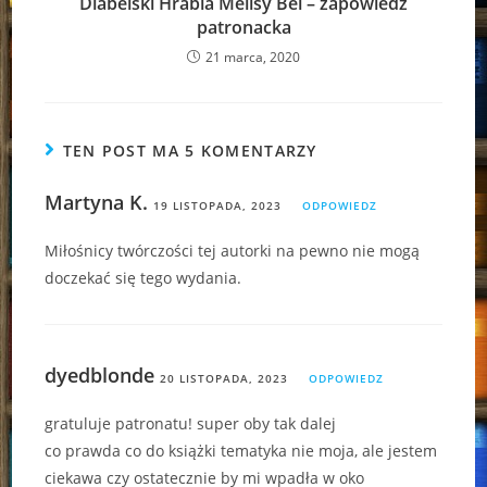
Diabelski Hrabia Melisy Bel – zapowiedź
patronacka
21 marca, 2020
TEN POST MA 5 KOMENTARZY
Martyna K.
19 LISTOPADA, 2023
ODPOWIEDZ
Miłośnicy twórczości tej autorki na pewno nie mogą
doczekać się tego wydania.
dyedblonde
20 LISTOPADA, 2023
ODPOWIEDZ
gratuluje patronatu! super oby tak dalej
co prawda co do książki tematyka nie moja, ale jestem
ciekawa czy ostatecznie by mi wpadła w oko