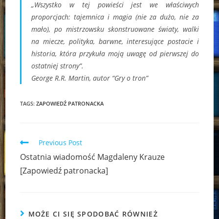
„Wszystko w tej powieści jest we właściwych
proporcjach: tajemnica i magia (nie za dużo, nie za
mało), po mistrzowsku skonstruowane światy, walki
na miecze, polityka, barwne, interesujące postacie i
historia, która przykuła moją uwagę od pierwszej do
ostatniej strony”.
George R.R. Martin, autor “Gry o tron”
TAGS:
ZAPOWIEDŹ PATRONACKA
Read
Previous Post
more
Ostatnia wiadomość Magdaleny Krauze
articles
[Zapowiedź patronacka]
MOŻE CI SIĘ SPODOBAĆ RÓWNIEŻ