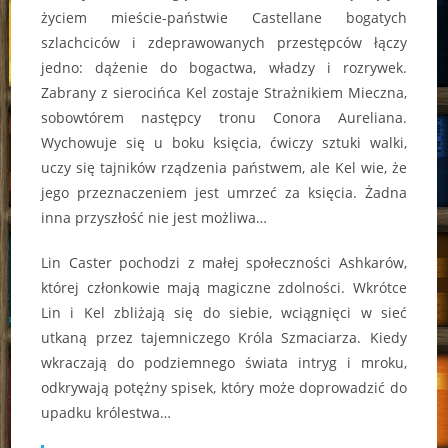
życiem mieście-państwie Castellane bogatych
szlachciców i zdeprawowanych przestępców łączy
jedno: dążenie do bogactwa, władzy i rozrywek.
Zabrany z sierocińca Kel zostaje Strażnikiem Mieczna,
sobowtórem następcy tronu Conora Aureliana.
Wychowuje się u boku księcia, ćwiczy sztuki walki,
uczy się tajników rządzenia państwem, ale Kel wie, że
jego przeznaczeniem jest umrzeć za księcia. Żadna
inna przyszłość nie jest możliwa…
Lin Caster pochodzi z małej społeczności Ashkarów,
której członkowie mają magiczne zdolności. Wkrótce
Lin i Kel zbliżają się do siebie, wciągnięci w sieć
utkaną przez tajemniczego Króla Szmaciarza. Kiedy
wkraczają do podziemnego świata intryg i mroku,
odkrywają potężny spisek, który może doprowadzić do
upadku królestwa…