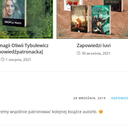
magii Oliwii Tybulewicz
Zapowiedzi Iuvi
powiedźpatronacka]
30 września, 2021
1 sierpnia, 2021
28 WRZEŚNIA, 2019
ODPOWIE
żemy wspólnie patronować kolejnej książce autorki.