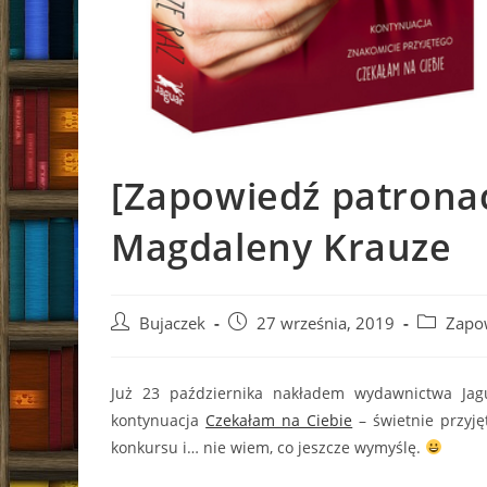
[Zapowiedź patronac
Magdaleny Krauze
Post
Post
Post
Bujaczek
27 września, 2019
Zapo
author:
published:
category:
Już 23 października nakładem wydawnictwa Jagu
kontynuacja
Czekałam na Ciebie
– świetnie przyję
konkursu i… nie wiem, co jeszcze wymyślę.