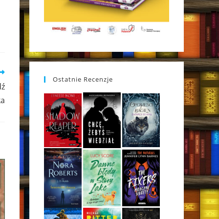
Ostatnie Recenzje
dź
ka