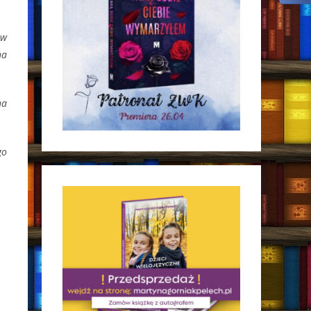
 w
na
na
go