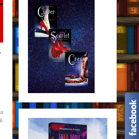
”
to
i,