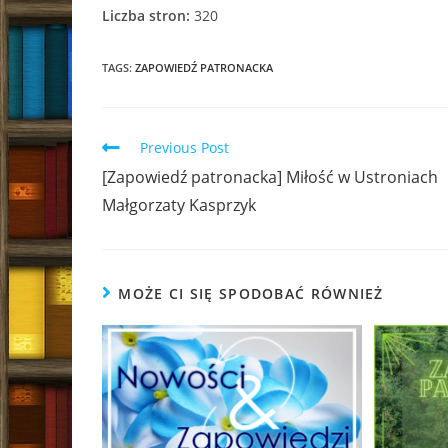
Liczba stron:
320
TAGS:
ZAPOWIEDŹ PATRONACKA
Read
Previous Post
more
[Zapowiedź patronacka] Miłość w Ustroniach
articles
Małgorzaty Kasprzyk
MOŻE CI SIĘ SPODOBAĆ RÓWNIEŻ