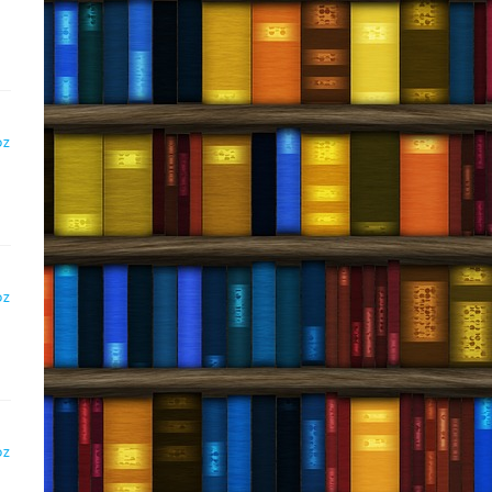
DZ
DZ
DZ