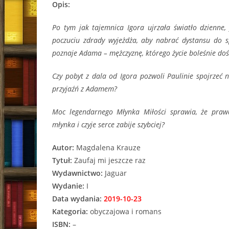
Opis:
Po tym jak tajemnica Igora ujrzała światło dzienne,
poczuciu zdrady wyjeżdża, aby nabrać dystansu do s
poznaje Adama – mężczyznę, którego życie boleśnie doś
Czy pobyt z dala od Igora pozwoli Paulinie spojrzeć 
przyjaźń z Adamem?
Moc legendarnego Młynka Miłości sprawia, że prawd
młynka i czyje serce zabije szybciej?
Autor:
Magdalena Krauze
Tytuł:
Zaufaj mi jeszcze raz
Wydawnictwo:
Jaguar
Wydanie:
I
Data wydania:
2019-10-23
Kategoria:
obyczajowa i romans
ISBN:
–