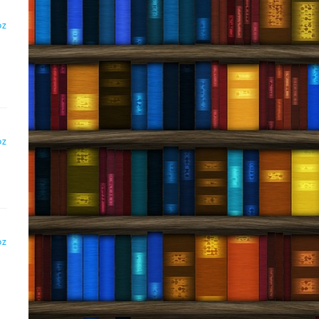
DZ
DZ
DZ