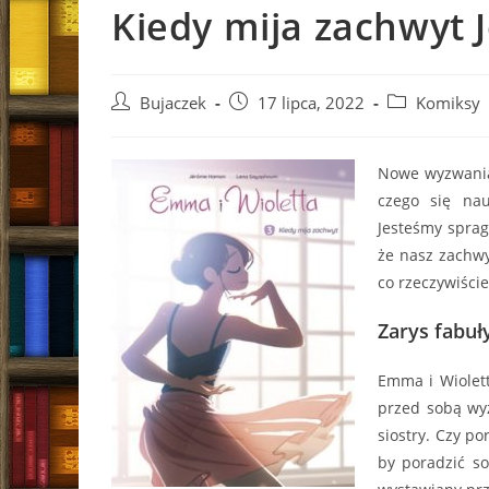
Kiedy mija zachwyt
Post
Post
Post
Bujaczek
17 lipca, 2022
Komiksy
author:
published:
category:
Nowe wyzwania
czego się na
Jesteśmy sprag
że nasz zachwy
co rzeczywiści
Zarys fabuł
Emma i Wiolett
przed sobą wy
siostry. Czy p
by poradzić so