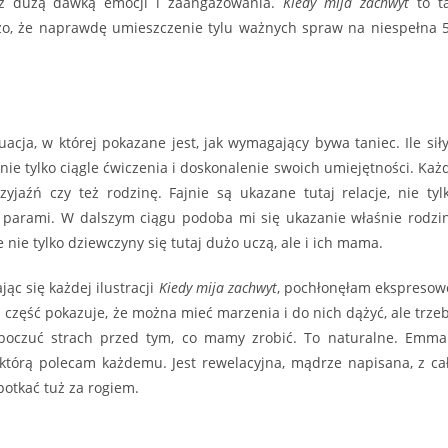
, z dużą dawką emocji i zaangażowania.
Kiedy mija zachwyt
to t
dużo, że naprawdę umieszczenie tylu ważnych spraw na niespełna 
cja, w której pokazane jest, jak wymagający bywa taniec. Ile siły
nie tylko ciągle ćwiczenia i doskonalenie swoich umiejętności. Każ
jaźń czy też rodzinę. Fajnie są ukazane tutaj relacje, nie tyl
y parami. W dalszym ciągu podoba mi się ukazanie właśnie rodzi
że nie tylko dziewczyny się tutaj dużo uczą, ale i ich mama.
ąc się każdej ilustracji
Kiedy mija zachwyt
, pochłonęłam ekspresow
a część pokazuje, że można mieć marzenia i do nich dążyć, ale trze
 poczuć strach przed tym, co mamy zrobić. To naturalne. Emma
 którą polecam każdemu. Jest rewelacyjna, mądrze napisana, z ca
potkać tuż za rogiem.