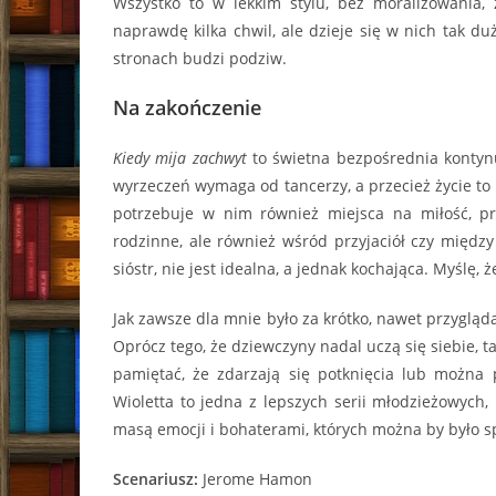
Wszystko to w lekkim stylu, bez moralizowania
naprawdę kilka chwil, ale dzieje się w nich tak 
stronach budzi podziw.
Na zakończenie
Kiedy mija zachwyt
to świetna bezpośrednia kontynua
wyrzeczeń wymaga od tancerzy, a przecież życie to 
potrzebuje w nim również miejsca na miłość, przy
rodzinne, ale również wśród przyjaciół czy międz
sióstr, nie jest idealna, a jednak kochająca. Myślę, 
Jak zawsze dla mnie było za krótko, nawet przyglądaj
Oprócz tego, że dziewczyny nadal uczą się siebie, t
pamiętać, że zdarzają się potknięcia lub można
Wioletta to jedna z lepszych serii młodzieżowych,
masą emocji i bohaterami, których można by było s
Scenariusz:
Jerome Hamon