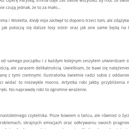
ez Operę Paryską, Emma daje zaś siebie wszystko, by móc ze swo
e czują jednak, że to za mało…
mma i Wioletta.
Kiedy mija zachwyt
to dopiero trzeci tom, ale zdążył
, jak potoczą się dalsze losy sióstr oraz jak one same będą na 
od samego początku i z każdym kolejnym zeszytem utwierdzam s
ścią, ale zarazem delikatnością. Uwielbiam, że bawi się natężeni
ianę z tymi ciemnymi. Ilustratorka świetnie radzi sobie z oddani
i widać to niezwykle mocno. Artystka robi jakby przybliżenia 
 ręki. No naprawdę robi to ogromne wrażenie.
astoletniego czytelnika. Pisze bowiem o tańcu, ale również o życ
roblemach, skrajnych emocjach oraz odkrywaniu swoich pragnie