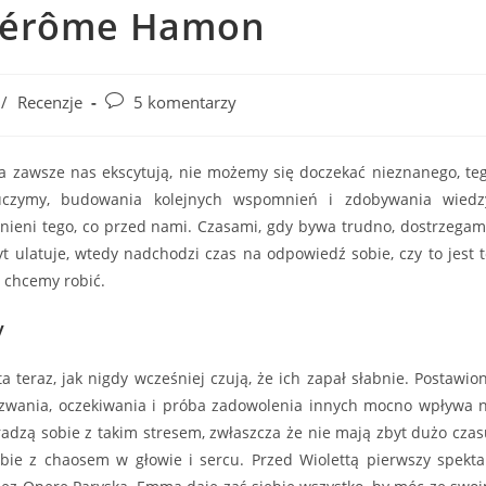
 Jérôme Hamon
Post
/
Recenzje
5 komentarzy
comments:
 zawsze nas ekscytują, nie możemy się doczekać nieznanego, te
uczymy, budowania kolejnych wspomnień i zdobywania wiedz
nieni tego, co przed nami. Czasami, gdy bywa trudno, dostrzegam
t ulatuje, wtedy nadchodzi czas na odpowiedź sobie, czy to jest t
e chcemy robić.
y
a teraz, jak nigdy wcześniej czują, że ich zapał słabnie. Postawio
zwania, oczekiwania i próba zadowolenia innych mocno wpływa 
oradzą sobie z takim stresem, zwłaszcza że nie mają zbyt dużo czas
bie z chaosem w głowie i sercu. Przed Wiolettą pierwszy spekta