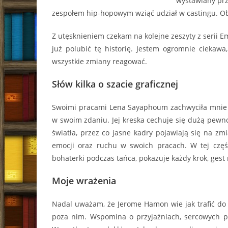
wystawiany prz
zespołem hip-hopowym wziąć udział w castingu. Obi
Z utęsknieniem czekam na kolejne zeszyty z serii E
już polubić tę historię. Jestem ogromnie ciekawa
wszystkie zmiany reagować.
Słów kilka o szacie graficznej
Swoimi pracami Lena Sayaphoum zachwyciła mnie 
w swoim zdaniu. Jej kreska cechuje się dużą pewno
światła, przez co jasne kadry pojawiają się na zm
emocji oraz ruchu w swoich pracach. W tej częśc
bohaterki podczas tańca, pokazuje każdy krok, gest
Moje wrażenia
Nadal uważam, że Jerome Hamon wie jak trafić do n
poza nim. Wspomina o przyjaźniach, sercowych p