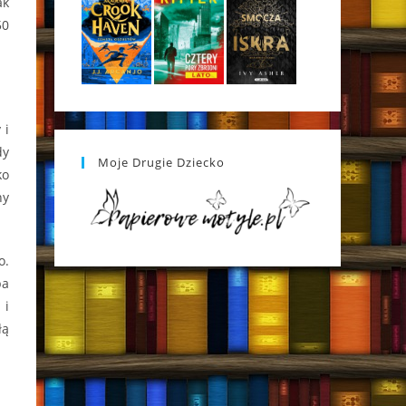
ak
50
 i
dy
Moje Drugie Dziecko
ko
ny
o.
ba
 i
łą