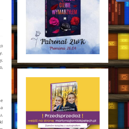
go
y.
y,
o,
ne
na
u,
kl