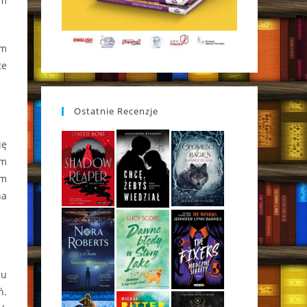
im
am
te
Ostatnie Recenzje
ię
em
em
na
iu
ń.