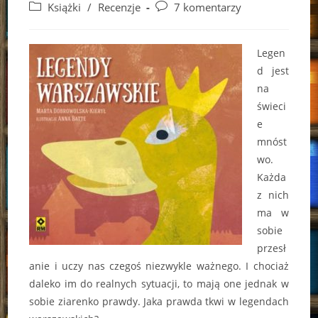
author:
published:
Post
Post
Książki
/
Recenzje
7 komentarzy
category:
comments:
Legen
d jest
na
świeci
e
mnóst
wo.
Każda
z nich
ma w
sobie
przesł
anie i uczy nas czegoś niezwykle ważnego. I chociaż
daleko im do realnych sytuacji, to mają one jednak w
sobie ziarenko prawdy. Jaka prawda tkwi w legendach