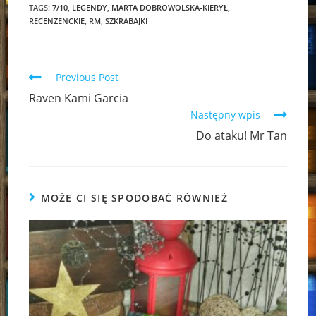
TAGS:
7/10
,
LEGENDY
,
MARTA DOBROWOLSKA-KIERYŁ
,
RECENZENCKIE
,
RM
,
SZKRABAJKI
Read
Previous Post
more
Raven Kami Garcia
articles
Następny wpis
Do ataku! Mr Tan
MOŻE CI SIĘ SPODOBAĆ RÓWNIEŻ