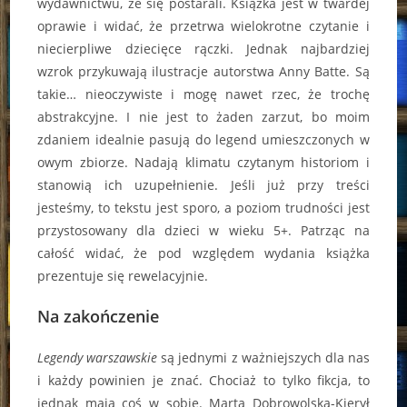
wydawnictwu, że się postarali. Książka jest w twardej
oprawie i widać, że przetrwa wielokrotne czytanie i
niecierpliwe dziecięce rączki. Jednak najbardziej
wzrok przykuwają ilustracje autorstwa Anny Batte. Są
takie… nieoczywiste i mogę nawet rzec, że trochę
abstrakcyjne. I nie jest to żaden zarzut, bo moim
zdaniem idealnie pasują do legend umieszczonych w
owym zbiorze. Nadają klimatu czytanym historiom i
stanowią ich uzupełnienie. Jeśli już przy treści
jesteśmy, to tekstu jest sporo, a poziom trudności jest
przystosowany dla dzieci w wieku 5+. Patrząc na
całość widać, że pod względem wydania książka
prezentuje się rewelacyjnie.
Na zakończenie
Legendy warszawskie
są jednymi z ważniejszych dla nas
i każdy powinien je znać. Chociaż to tylko fikcja, to
jednak mają coś w sobie. Marta Dobrowolska-Kierył