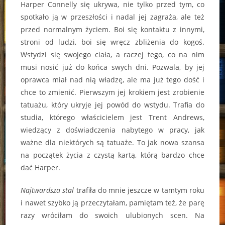
Harper Connelly się ukrywa, nie tylko przed tym, co
spotkało ją w przeszłości i nadal jej zagraża, ale też
przed normalnym życiem. Boi się kontaktu z innymi,
stroni od ludzi, boi się wręcz zbliżenia do kogoś.
Wstydzi się swojego ciała, a raczej tego, co na nim
musi nosić już do końca swych dni. Pozwala, by jej
oprawca miał nad nią władzę, ale ma już tego dość i
chce to zmienić. Pierwszym jej krokiem jest zrobienie
tatuażu, który ukryje jej powód do wstydu. Trafia do
studia, którego właścicielem jest Trent Andrews,
wiedzący z doświadczenia nabytego w pracy, jak
ważne dla niektórych są tatuaże. To jak nowa szansa
na początek życia z czystą kartą, którą bardzo chce
dać Harper.
Najtwardsza stal
trafiła do mnie jeszcze w tamtym roku
i nawet szybko ją przeczytałam, pamiętam też, że parę
razy wróciłam do swoich ulubionych scen. Na