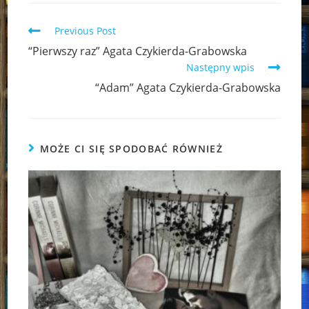
Read
Previous Post
more
“Pierwszy raz” Agata Czykierda-Grabowska
articles
Następny wpis
“Adam” Agata Czykierda-Grabowska
MOŻE CI SIĘ SPODOBAĆ RÓWNIEŻ