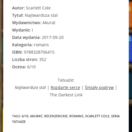
Autor:
Scarlett Cole
Tytuł:
Najtwardsza stal
Wydawnictwo:
Akurat
Wydanie:
I
Data wydania:
2017-09-20
Kategoria:
romans
ISBN:
9788328706415
Liczba stron:
352
Ocena:
6/10
Tatuaże:
Najtwardsza stal
|
Rozdarte serce
|
Śmiały podryw
|
The Darkest Link
TAGS:
6/10
,
AKURAT
,
RECENZENCKIE
,
ROMANS
,
SCARLETT COLE
,
SERIA
TATUAŻE