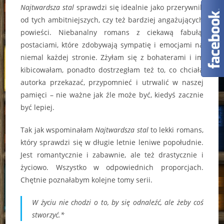
Najtwardsza stal
sprawdzi się idealnie jako przerywnik
od tych ambitniejszych, czy też bardziej angażujących
powieści. Niebanalny romans z ciekawą fabułą,
postaciami, które zdobywają sympatię i emocjami na
niemal każdej stronie. Zżyłam się z bohaterami i im
kibicowałam, ponadto dostrzegłam też to, co chciała
autorka przekazać, przypomnieć i utrwalić w naszej
pamięci – nie ważne jak źle może być, kiedyś zacznie
być lepiej.
Tak jak wspominałam
Najtwardsza stal
to lekki romans,
który sprawdzi się w długie letnie leniwe popołudnie.
Jest romantycznie i zabawnie, ale też drastycznie i
życiowo. Wszystko w odpowiednich proporcjach.
Chętnie poznałabym kolejne tomy serii.
W życiu nie chodzi o to, by się odnaleźć, ale żeby coś
stworzyć.*