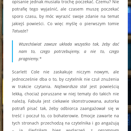
opisanie jednak musiała trochę poczekać. Czemu? Nie
potrafię tego wyjaśnić, ale czasem muszę poczekać
sporo czasu, by móc wyrazić swoje zdanie na temat
jakiejś powieści. Co więc myślę o pierwszym tomie
Tatuaże
?
Wszechświat zawsze układa wszystko tak, żeby dać
nam to, czego potrzebujemy, a nie to, czego
pragniemy.*
Scarlett Cole nie zaskakuje niczym nowym, ale
jednocześnie dba o to, by czytelnik nie czuł znużenia
w trakcie czytania.
Najtwardsza stal
jest powieścią
lekką, chociaż poruszane w niej tematy do takich nie
należą. Fabuła jest ciekawie skonstruowana, autorka
potrafi pisać tak, żeby odbiorca zaangażował się w
treść i poczuł to, co bohaterowie. Emocje zawarte na
tych stronach przechodzą na czytelnika i go angażują
– ja śledziłam bieg wydarzeń z ogromnym