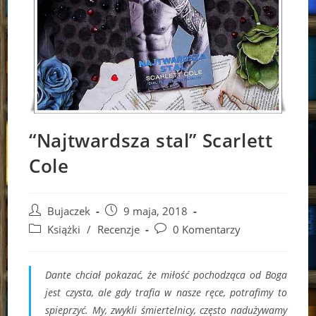
“Najtwardsza stal” Scarlett
Cole
Post
Post
Bujaczek
9 maja, 2018
author:
published:
Post
Post
Książki
/
Recenzje
0 Komentarzy
category:
comments:
Dante chciał pokazać, że miłość pochodząca od Boga
jest czysta, ale gdy trafia w nasze ręce, potrafimy to
spieprzyć. My, zwykli śmiertelnicy, często nadużywamy