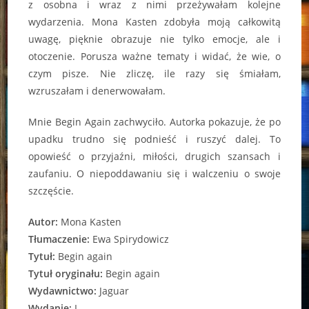
z osobna i wraz z nimi przeżywałam kolejne
wydarzenia. Mona Kasten zdobyła moją całkowitą
uwagę, pięknie obrazuje nie tylko emocje, ale i
otoczenie. Porusza ważne tematy i widać, że wie, o
czym pisze. Nie zliczę, ile razy się śmiałam,
wzruszałam i denerwowałam.
Mnie Begin Again zachwyciło. Autorka pokazuje, że po
upadku trudno się podnieść i ruszyć dalej. To
opowieść o przyjaźni, miłości, drugich szansach i
zaufaniu. O niepoddawaniu się i walczeniu o swoje
szczęście.
Autor:
Mona Kasten
Tłumaczenie:
Ewa Spirydowicz
Tytuł:
Begin again
Tytuł oryginału:
Begin again
Wydawnictwo:
Jaguar
Wydanie:
I