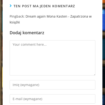
TEN POST MA JEDEN KOMENTARZ
Pingback:
Dream again Mona Kasten - Zapatrzona w
książki
Dodaj komentarz
Comment
Enter
your
name
Enter
or
your