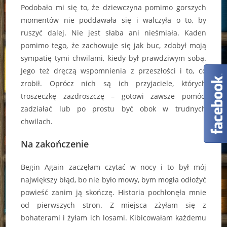
Podobało mi się to, że dziewczyna pomimo gorszych
momentów nie poddawała się i walczyła o to, by
ruszyć dalej. Nie jest słaba ani nieśmiała. Kaden
pomimo tego, że zachowuje się jak buc, zdobył moją
sympatię tymi chwilami, kiedy był prawdziwym sobą.
Jego też dręczą wspomnienia z przeszłości i to, co
zrobił. Oprócz nich są ich przyjaciele, których
troszeczkę zazdroszczę – gotowi zawsze pomóc,
zadziałać lub po prostu być obok w trudnych
chwilach.
Na zakończenie
Begin Again zaczęłam czytać w nocy i to był mój
największy błąd, bo nie było mowy, bym mogła odłożyć
powieść zanim ją skończę. Historia pochłonęła mnie
od pierwszych stron. Z miejsca zżyłam się z
bohaterami i żyłam ich losami. Kibicowałam każdemu