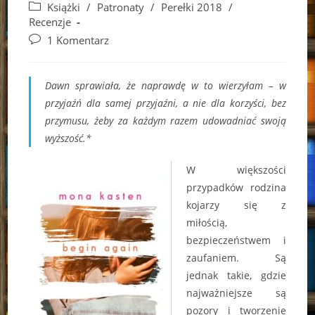
author:
published:
Post
Książki
/
Patronaty
/
Perełki 2018
/
category:
Recenzje
Post
1 Komentarz
comments:
Dawn sprawiała, że naprawdę w to wierzyłam – w
przyjaźń dla samej przyjaźni, a nie dla korzyści, bez
przymusu, żeby za każdym razem udowadniać swoją
wyższość.*
W większości
przypadków rodzina
kojarzy się z
miłością,
bezpieczeństwem i
zaufaniem. Są
jednak takie, gdzie
najważniejsze są
pozory i tworzenie