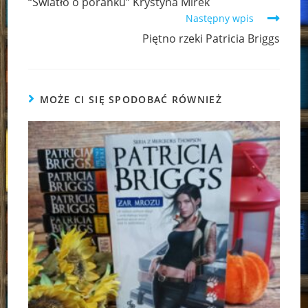
“Światło o poranku” Krystyna Mirek
articles
Następny wpis
Piętno rzeki Patricia Briggs
MOŻE CI SIĘ SPODOBAĆ RÓWNIEŻ