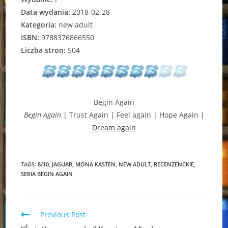
Data wydania:
2018-02-28
Kategoria:
new adult
ISBN:
9788376866550
Liczba stron:
504
Begin Again
Begin Again
| Trust Again | Feel again | Hope Again |
Dream again
TAGS:
8/10
,
JAGUAR
,
MONA KASTEN
,
NEW ADULT
,
RECENZENCKIE
,
SERIA BEGIN AGAIN
Read
Previous Post
more