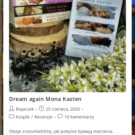
Dream again Mona Kasten
Post
Post
Bujaczek
25 czerwca, 2020
author:
published:
Post
Post
Książki
/
Recenzje
10 komentarzy
category:
comments:
Oboje zrozumieliśmy, jak potężne bywają marzenia.