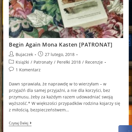
Begin Again Mona Kasten [PATRONAT]
Post
Post
Bujaczek
27 lutego, 2018
author:
published:
Post
Książki
/
Patronaty
/
Perełki 2018
/
Recenzje
category:
Post
1 Komentarz
comments:
Dawn sprawiała, że naprawdę w to wierzyłam – w
przyjaźń dla samej przyjaźni, a nie dla korzyści, bez
przymusu, żeby za każdym razem udowadniać swoją
wyższość.* W większości przypadków rodzina kojarzy się
z miłością, bezpieczeństwem…
Begin
Czytaj Dalej
Again