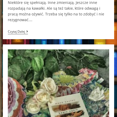
Niektóre się spełniają. Inne zmieniają. Jeszcze inne
rozpadają na kawałki. Ale są też takie, które odwagą i
pracą można ożywić. Trzeba się tylko na to zdobyć i nie
rezygnować.…
Dream
Czytaj Dalej
Again
Mona
Kasten