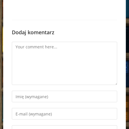
Dodaj komentarz
Comment
Enter
your
name
Enter
or
your
username
email
Enter