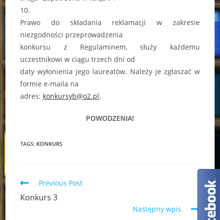
10.
Prawo do składania reklamacji w zakresie
niezgodności przeprowadzenia
konkursu z Regulaminem, służy każdemu
uczestnikowi w ciągu trzech dni od
daty wyłonienia jego laureatów. Należy je zgłaszać w
formie e-maila na
adres:
konkursyb@o2.pl
.
POWODZENIA!
TAGS:
KONKURS
Read
Previous Post
more
Konkurs 3
articles
Następny wpis