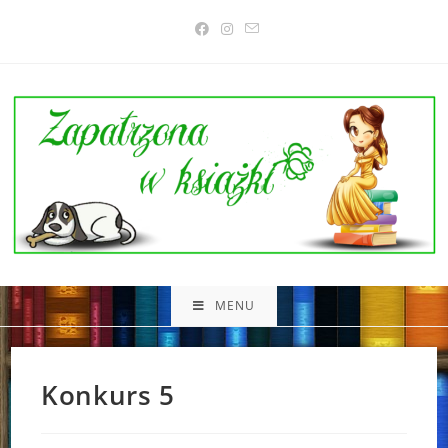
Skip
to
content
MENU
Konkurs 5