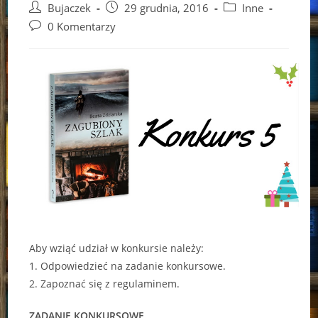
Post
Post
Post
Bujaczek
29 grudnia, 2016
Inne
author:
published:
category:
Post
0 Komentarzy
comments:
Aby wziąć udział w konkursie należy:
1. Odpowiedzieć na zadanie konkursowe.
2. Zapoznać się z regulaminem.
ZADANIE KONKURSOWE