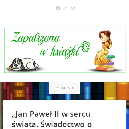
Skip
to
content
MENU
„Jan Paweł II w sercu
świata. Świadectwo o