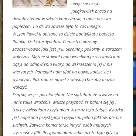
niego się uczyć.
Jakąkolwiek praca na
dowolny temat w szkole kończyła się u mnie naszym
papieżem. I o dziwo zawsze było to coś innego.
W „Jan Paweł II opisane są dzieje pontyfikatu papieża
Polaka. Dziki kardynałowi Comastri możemy
zaobserwować jaki jest JPII. Skromny, pokorny, a zarazem
waleczny. Mężnie stawiał czoła wszelkim przeciwnościom.
Dążył do odnowienia wiary, do wskrzeszenia jej u nie
wierzących. Pomagał nam ufać na nowo, godzić się i
wybaczać. Pokazał, że nawet z własną chorobą można
walczyć.
Książkę wręcz pochłonęłam. Nie sądziłam, że wywrze na
mnie takie wrażenie. Muszę przyznać, że bałam się jej i
trochę zwlekałam z czytaniem. A teraz tego żałuje. Książka
jest napisana przystępnym językiem, pełna faktów, ale nie
suchych. Zawiera komentarze innych osób mających
styczność z JPII. Przypomniałam sobie jak to było gdy żył.