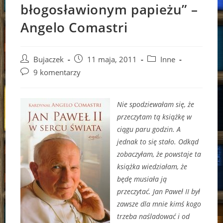
błogosławionym papieżu” –
Angelo Comastri
Post
Post
Post
Bujaczek
11 maja, 2011
Inne
author:
published:
category:
Post
9 komentarzy
comments:
Nie spodziewałam się, że
przeczytam tą książkę w
ciągu paru godzin. A
jednak to się stało. Odkąd
zobaczyłam, że powstaje ta
książka wiedziałam, że
będę musiała ją
przeczytać. Jan Paweł II był
zawsze dla mnie kimś kogo
trzeba naśladować i od