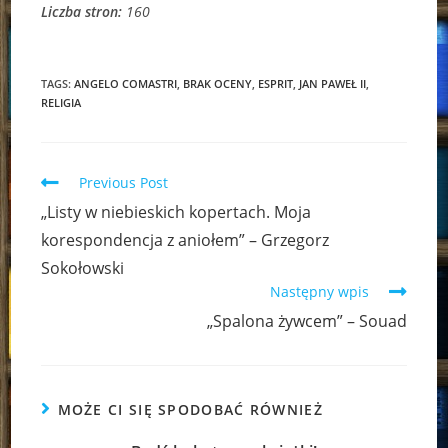
Liczba stron:
160
TAGS:
ANGELO COMASTRI
,
BRAK OCENY
,
ESPRIT
,
JAN PAWEŁ II
,
RELIGIA
Read
Previous Post
more
„Listy w niebieskich kopertach. Moja
articles
korespondencja z aniołem” – Grzegorz
Sokołowski
Następny wpis
„Spalona żywcem” – Souad
MOŻE CI SIĘ SPODOBAĆ RÓWNIEŻ