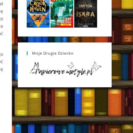
ał
ię
go
ia
ać
Moje Drugie Dziecko
go
yć
tę