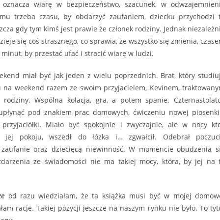
 oznacza wiarę w bezpieczeństwo, szacunek, w odwzajemnien
emu trzeba czasu, by obdarzyć zaufaniem, dziecku przychodzi 
zcza gdy tym kimś jest prawie że członek rodziny. Jednak niezależn
zieje się coś strasznego, co sprawia, że wszystko się zmienia, czas
 minut, by przestać ufać i stracić wiarę w ludzi.
kend miał być jak jeden z wielu poprzednich. Brat, który studiu
 na weekend razem ze swoim przyjacielem, Kevinem, traktowan
a rodziny. Wspólna kolacja, gra, a potem spanie. Czternastolat
 upłynąć pod znakiem prac domowych, ćwiczeniu nowej piosenki
przyjaciółki. Miało być spokojnie i zwyczajnie, ale w nocy kt
 jej pokoju, wszedł do łózka i… zgwałcił. Odebrał poczuc
 zaufanie oraz dziecięcą niewinność. W momencie obudzenia s
arzenia ze świadomości nie ma takiej mocy, która, by jej na 
ze
od razu wiedziałam, że ta książka musi być w mojej domow
łam racje. Takiej pozycji jeszcze na naszym rynku nie było. To tyt