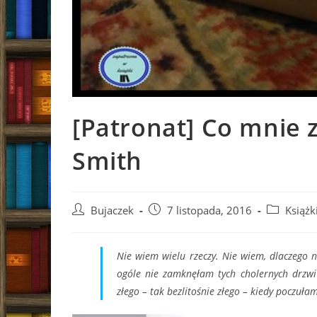
[Patronat] Co mnie
Smith
Post
Post
Post
Bujaczek
7 listopada, 2016
Książk
author:
published:
category:
Nie wiem wielu rzeczy. Nie wiem, dlaczego n
ogóle nie zamknęłam tych cholernych drzwi 
złego – tak bezlitośnie złego – kiedy poczuła