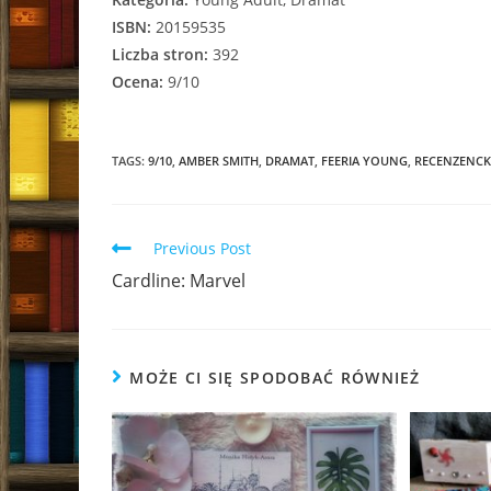
ISBN:
20159535
Liczba stron:
392
Ocena:
9/10
TAGS:
9/10
,
AMBER SMITH
,
DRAMAT
,
FEERIA YOUNG
,
RECENZENCK
Read
Previous Post
more
Cardline: Marvel
articles
MOŻE CI SIĘ SPODOBAĆ RÓWNIEŻ