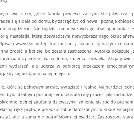
sany.
nego love story, gdzie fabuła powieści zaczyna się jakiś czas 
dza się z dala od domu, by zacząć żyć od nowa i poznaje chłopak
o nie znajdziecie. Nie będzie romantycznych gestów, uganiania się
orię nastolatki, która doświadczyła niewyobrażalnego okrucieńst
pisała wszystko od tej strasznej nocy, skupiła się na tym, co czuje
inna zrobić, a boi się, bo została zastraszona. Autorka pokazuje j
 poczucia bezpieczeństwa w domu, zmienia człowieka. Akcja powieś
otami wydarzeń, ale uderza w odbiorcę przekazem emocjonalny
 jakby się postąpiło na jej miejscu.
ie, które są pełnowymiarowe, wyraziste i realne. Najbardziej jedn
em było idealnym posunięciem. Ukazała cały proces, jaki zachodził
i skromnej pełnej zaufania dziewczynki, zmienia się nie do poznani
a własną rękę próbuje poradzić sobie tłamszonymi w sobie emocjam
stać, ale ja sama nie potrafiłabym jej osądzać. Zastraszona stara