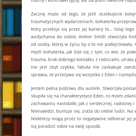
mocny i kontrowersyjny, ale zarazem świetnie napi
Zacznę może od tego, że jeśli oczekujecie kolej
traumatycznych wydarzeniach, bohaterka przeprowa
który przebija się przez jej bariery to… tutaj teg
wzdychania do siebie. Amber Smith stworzyła hist
od osoby, której w życiu by o to nie podejrzewała. O
myśli bohaterka, jak bije się z tym, co wie, że pow
trauma, brak dobrego kontaktu z rodzicami, utrata
nie jest zbyt szybka, fabuła nie zaskakuje zwr
sprawia, że przeżywa się wszystko z Eden i rozmyśla,
Jestem pełna podziwu dla autorki. Stworzyła postac
skupiła się na charakterystyce Eden, co moim zdani
zachowaniu nastolatki, jak z serdecznej, radosnej 
Nienawidzi, buntuje się, zraża do siebie ludzi. N
Niektórzy mogą przez to negatywnie odbierać jej po
się poradzić sobie na swój sposób.