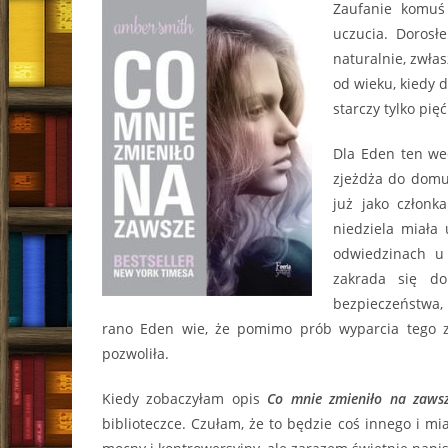
Zaufanie komuś
uczucia. Dorosł
naturalnie, zwłas
od wieku, kiedy d
starczy tylko pięć
Dla Eden ten wee
zjeżdża do domu
już jako członk
niedziela miała
odwiedzinach u 
zakrada się do
bezpieczeństwa,
rano Eden wie, że pomimo prób wyparcia tego zd
pozwoliła.
Kiedy zobaczyłam opis
Co mnie zmieniło na zaws
biblioteczce. Czułam, że to będzie coś innego i mia