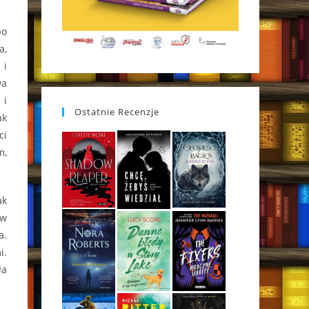
po
a,
 i
wa
 i
Ostatnie Recenzje
ak
ci
m,
ak
 w
a.
i.
ła