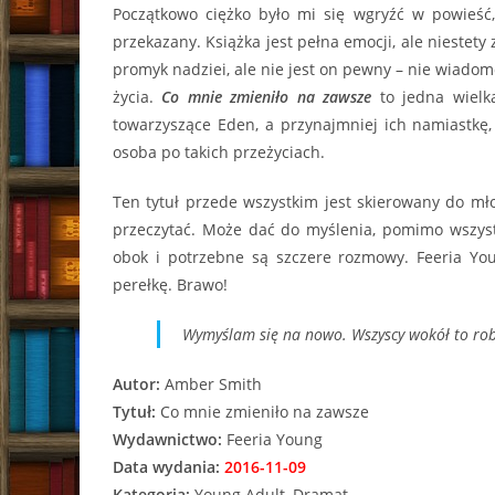
Początkowo ciężko było mi się wgryźć w powieść, 
przekazany. Książka jest pełna emocji, ale niestet
promyk nadziei, ale nie jest on pewny – nie wiadom
życia.
Co mnie zmieniło na zawsze
to jedna wielka
towarzyszące Eden, a przynajmniej ich namiastkę,
osoba po takich przeżyciach.
Ten tytuł przede wszystkim jest skierowany do mł
przeczytać. Może dać do myślenia, pomimo wszyst
obok i potrzebne są szczere rozmowy. Feeria Yo
perełkę. Brawo!
Wymyślam się na nowo. Wszyscy wokół to rob
Autor:
Amber Smith
Tytuł:
Co mnie zmieniło na zawsze
Wydawnictwo:
Feeria Young
Data wydania:
2016-11-09
Kategoria:
Young Adult, Dramat