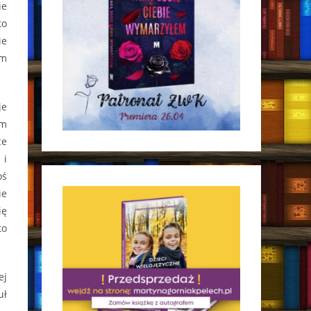
ie
to
ie
em
je
ym
ce
 i
oś
ie
ię
to
ej
uł