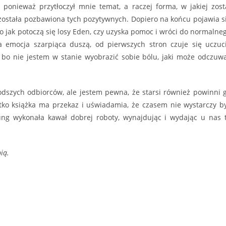
ponieważ przytłoczył mnie temat, a raczej forma, w jakiej zost
y została pozbawiona tych pozytywnych. Dopiero na końcu pojawia s
o jak potoczą się losy Eden, czy uzyska pomoc i wróci do normalne
 emocja szarpiąca duszą, od pierwszych stron czuje się uczuc
 bo nie jestem w stanie wyobrazić sobie bólu, jaki może odczuw
odszych odbiorców, ale jestem pewna, że starsi również powinni 
ko książka ma przekaz i uświadamia, że czasem nie wystarczy b
ung wykonała kawał dobrej roboty, wynajdując i wydając u nas 
ią.