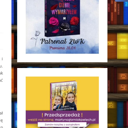
 i
u.
ak
ać
ał
ię
żo