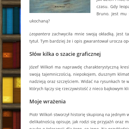
czasu. Gdy leop
Bruno. Jest mu 
ukochaną?
Leopantera
zachwyciła mnie swoją okładką. Jest t
tytuł. Tym bardziej że i opis gwarantował urocza o
Słów kilka o szacie graficznej
Józef Wilkoń ma naprawdę charakterystyczną kreskę
swoją tajemniczością, niepokojem, dusznym klim
nadzieją oraz szczęściem. Widać na rysunkach te w
których łączy się rzeczywistość z nieco bajkowym k
Moje wrażenia
Piotr Wilkoń stworzył historię skupioną na jednym
delikatnością opisuje, jak rodzi się przyjaźń oraz m
naukę o tolerancji dla tego, co inne. Na przykład