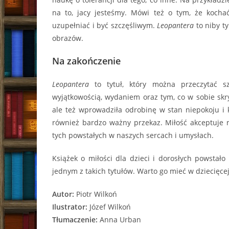
na to, jacy jesteśmy. Mówi też o tym, że kocha
uzupełniać i być szczęśliwym.
Leopantera
to niby ty
obrazów.
Na zakończenie
Leopantera
to tytuł, który można przeczytać s
wyjątkowością, wydaniem oraz tym, co w sobie skry
ale też wprowadziła odrobinę w stan niepokoju i k
również bardzo ważny przekaz. Miłość akceptuje n
tych powstałych w naszych sercach i umysłach.
Książek o miłości dla dzieci i dorosłych powstał
jednym z takich tytułów. Warto go mieć w dziecięcej
Autor:
Piotr Wilkoń
Ilustrator:
Józef Wilkoń
Tłumaczenie:
Anna Urban