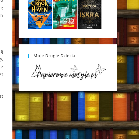
ię
ch
ją
Moje Drugie Dziecko
y,
le
et
st