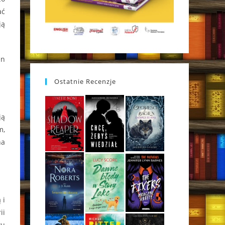
ać
ją
en
Ostatnie Recenzje
ją
m,
na
 i
ii
wu