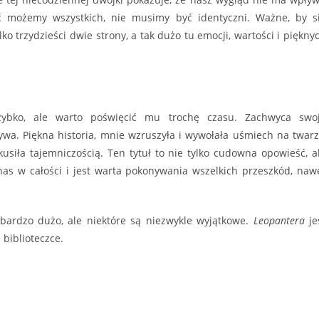
ć możemy wszystkich, nie musimy być identyczni. Ważne, by s
lko trzydzieści dwie strony, a tak dużo tu emocji, wartości i piękny
zybko, ale warto poświęcić mu trochę czasu. Zachwyca swo
wa. Piękna historia, mnie wzruszyła i wywołała uśmiech na twarz
usiła tajemniczością. Ten tytuł to nie tylko cudowna opowieść, a
as w całości i jest warta pokonywania wszelkich przeszkód, naw
o bardzo dużo, ale niektóre są niezwykle wyjątkowe.
Leopantera
je
 biblioteczce.