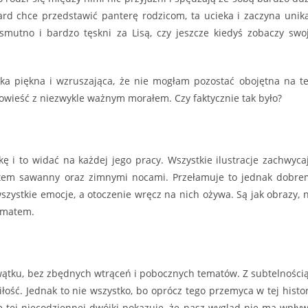
ard chce przedstawić panterę rodzicom, ta ucieka i zaczyna unik
smutno i bardzo tęskni za Lisą, czy jeszcze kiedyś zobaczy swo
aka piękna i wzruszająca, że nie mogłam pozostać obojętna na t
powieść z niezwykle ważnym morałem. Czy faktycznie tak było?
 i to widać na każdej jego pracy. Wszystkie ilustracje zachwyca
atem sawanny oraz zimnymi nocami. Przełamuje to jednak dobre
szystkie emocje, a otoczenie wręcz na nich ożywa. Są jak obrazy, 
limatem.
 wątku, bez zbędnych wtrąceń i pobocznych tematów. Z subtelnością
iłość. Jednak to nie wszystko, bo oprócz tego przemyca w tej histor
zie tej niecodziennej dwójki pokazuje, że nasz wygląd nie ma wpły