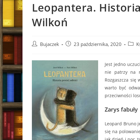
Leopantera. Historia
Wilkoń
Post
Post
Post
Bujaczek
23 października, 2020
K
author:
published:
categ
Jest jedno uczuc
nie patrzy na r
Rozgaszcza się w
warto być odwa
przeciwności los
Zarys fabuły
Leopard Bruno je
się na polowanie
jak dzień i noc, 