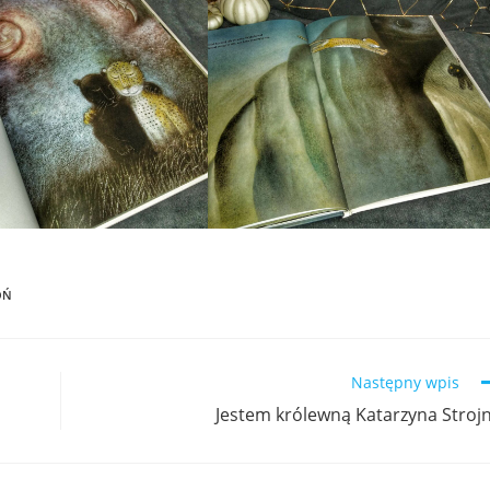
OŃ
Następny wpis
n
Jestem królewną Katarzyna Stroj