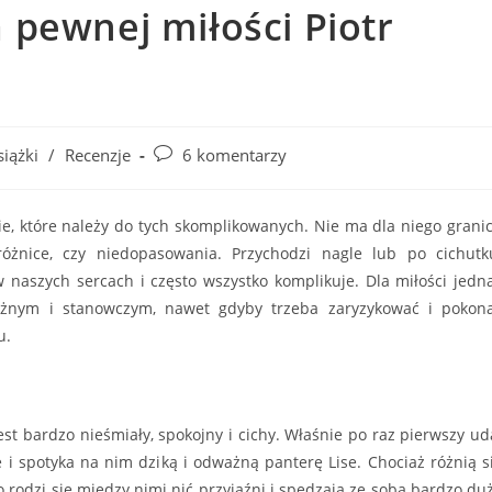
 pewnej miłości Piotr
Post
siążki
/
Recenzje
6 komentarzy
ory:
comments:
ie, które należy do tych skomplikowanych. Nie ma dla niego granic
óżnice, czy niedopasowania. Przychodzi nagle lub po cichutk
 naszych sercach i często wszystko komplikuje. Dla miłości jedn
żnym i stanowczym, nawet gdyby trzeba zaryzykować i pokon
u.
st bardzo nieśmiały, spokojny i cichy. Właśnie po raz pierwszy ud
 i spotyka na nim dziką i odważną panterę Lise. Chociaż różnią s
to rodzi się między nimi nić przyjaźni i spędzają ze sobą bardzo du