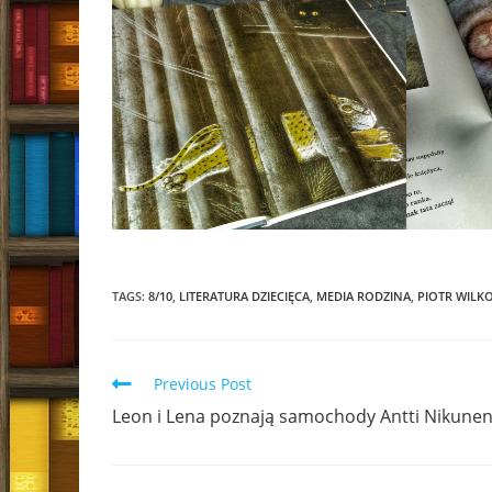
TAGS:
8/10
,
LITERATURA DZIECIĘCA
,
MEDIA RODZINA
,
PIOTR WILK
Read
Previous Post
more
Leon i Lena poznają samochody Antti Nikune
articles