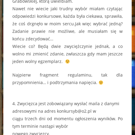
Grabowskiej, którą uwielbiam.
Nawet nie wiecie jaki trudny wybór miałam czytając
odpowiedzi konkursowe, każda była ciekawa, sprawiła,
że coś drgnęło w moim sercu.Jak więc wybrać jedną?
Zadanie prawie nie możliwe, ale musiałam się w
końcu zdecydować…
Wiecie co? Będą dwie zwyciężczynie jednak, a co
wolno mi zmienić zdanie, zwłaszcza gdy mam jeszcze
jeden wolny egzemplarz.
Najpierw fragment regulaminu, tak dla
przypomnienia… i podtrzymania napięcia.
4. Zwycięzca jest zobowiązany wysłać maila z danymi
adresowymi na adres konkursyb@o2.pl w
ciągu trzech dni od momentu ogłoszenia wyników. Po
tym terminie nastąpi wybór
nowego zwycięzcy.