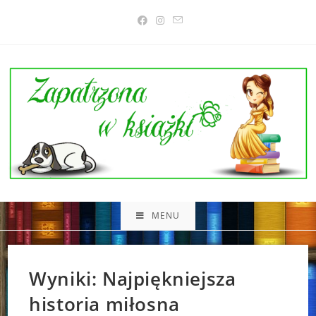
Skip
to
content
MENU
Wyniki: Najpiękniejsza
historia miłosna