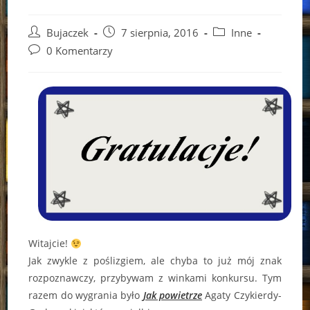
Post
Post
Post
Bujaczek
7 sierpnia, 2016
Inne
author:
published:
category:
Post
0 Komentarzy
comments:
Witajcie!
Jak zwykle z poślizgiem, ale chyba to już mój znak
rozpoznawczy, przybywam z winkami konkursu. Tym
razem do wygrania było
Jak powietrze
Agaty Czykierdy-