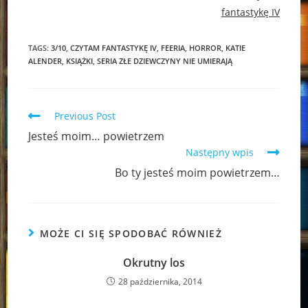
fantastykę IV
TAGS:
3/10
,
CZYTAM FANTASTYKĘ IV
,
FEERIA
,
HORROR
,
KATIE
ALENDER
,
KSIĄŻKI
,
SERIA ZŁE DZIEWCZYNY NIE UMIERAJĄ
Read
Previous Post
more
Jesteś moim… powietrzem
articles
Następny wpis
Bo ty jesteś moim powietrzem…
MOŻE CI SIĘ SPODOBAĆ RÓWNIEŻ
Okrutny los
28 października, 2014