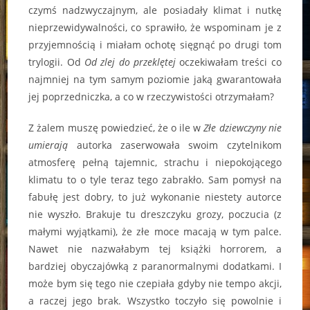
czymś nadzwyczajnym, ale posiadały klimat i nutkę
nieprzewidywalności, co sprawiło, że wspominam je z
przyjemnością i miałam ochotę sięgnąć po drugi tom
trylogii. Od
Od zlej do przeklętej
oczekiwałam treści co
najmniej na tym samym poziomie jaką gwarantowała
jej poprzedniczka, a co w rzeczywistości otrzymałam?
Z żalem muszę powiedzieć, że o ile w
Złe dziewczyny nie
umierają
autorka zaserwowała swoim czytelnikom
atmosferę pełną tajemnic, strachu i niepokojącego
klimatu to o tyle teraz tego zabrakło. Sam pomysł na
fabułę jest dobry, to już wykonanie niestety autorce
nie wyszło. Brakuje tu dreszczyku grozy, poczucia (z
małymi wyjątkami), że złe moce macają w tym palce.
Nawet nie nazwałabym tej książki horrorem, a
bardziej obyczajówką z paranormalnymi dodatkami. I
może bym się tego nie czepiała gdyby nie tempo akcji,
a raczej jego brak. Wszystko toczyło się powolnie i