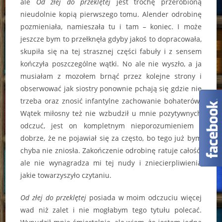
ale
Od złej do przeklętej
jest trochę przerobioną
nieudolnie kopią pierwszego tomu. Alender odrobinę
pozmieniała, namieszała tu i tam – koniec. I może
jeszcze bym to przełknęła gdyby jakoś to dopracowała,
skupiła się na tej strasznej części fabuły i z sensem
kończyła poszczególne wątki. No ale nie wyszło, a ja
musiałam z mozołem brnąć przez kolejne strony i
obserwować jak siostry ponownie pchają się gdzie nie
trzeba oraz znosić infantylne zachowanie bohaterów.
Wątek miłosny też nie wzbudził u mnie pozytywnych
odczuć, jest on kompletnym nieporozumieniem i
dobrze, że ne pojawiał się za często, bo tego już bym
chyba nie zniosła. Zakończenie odrobinę ratuje całość,
ale nie wynagradza mi tej nudy i zniecierpliwienia
jakie towarzyszyło czytaniu.
Od złej do przeklętej
posiada w moim odczuciu więcej
wad niż zalet i nie mogłabym tego tytułu polecać.