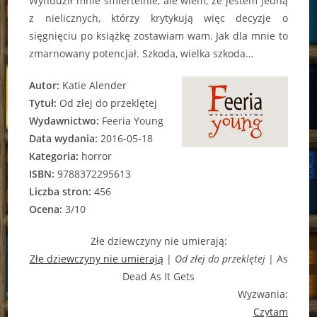
Wynudził mnie śmiertelnie, ale wiem, że jestem jedną
z nielicznych, którzy krytykują więc decyzje o
sięgnięciu po książkę zostawiam wam. Jak dla mnie to
zmarnowany potencjał. Szkoda, wielka szkoda…
Autor:
Katie Alender
Tytuł:
Od złej do przeklętej
Wydawnictwo:
Feeria Young
Data wydania:
2016-05-18
Kategoria:
horror
ISBN:
9788372295613
Liczba stron:
456
Ocena:
3/10
Złe dziewczyny nie umierają:
Złe dziewczyny nie umierają
|
Od złej do przeklętej
| As
Dead As It Gets
Wyzwania:
Czytam