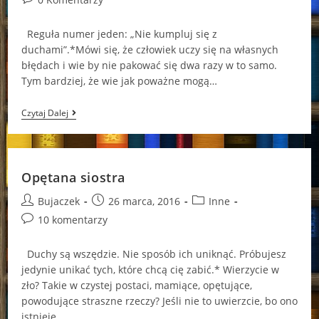
comments:
Reguła numer jeden: „Nie kumpluj się z
duchami”.*Mówi się, że człowiek uczy się na własnych
błędach i wie by nie pakować się dwa razy w to samo.
Tym bardziej, że wie jak poważne mogą…
Z
Czytaj Dalej
Deszczu
Pod
Rynne
Opętana siostra
Post
Post
Post
Bujaczek
26 marca, 2016
Inne
author:
published:
category:
Post
10 komentarzy
comments:
Duchy są wszędzie. Nie sposób ich uniknąć. Próbujesz
jedynie unikać tych, które chcą cię zabić.* Wierzycie w
zło? Takie w czystej postaci, mamiące, opętujące,
powodujące straszne rzeczy? Jeśli nie to uwierzcie, bo ono
istnieje…