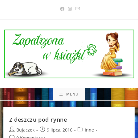
Skip
to
content
MENU
Z deszczu pod rynne
Post
Post
Post
Bujaczek
9 lipca, 2016
Inne
author:
published:
category:
Post
0 Komentarzy