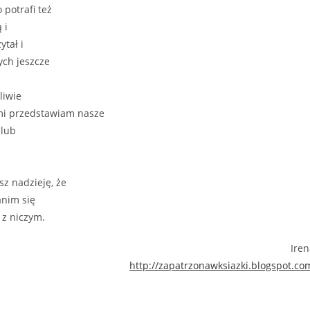
 potrafi też
 i
ytał i
ych jeszcze
liwie
mi przedstawiam nasze
 lub
sz nadzieję, że
anim się
 z niczym.
Iren
http://zapatrzonawksiazki.blogspot.co