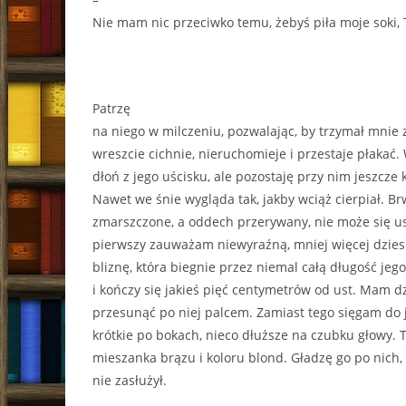
Nie mam nic przeciwko temu, żebyś piła moje soki, 
Patrzę
na niego w milczeniu, pozwalając, by trzymał mnie z
wreszcie cichnie, nieruchomieje i przestaje płaka
dłoń z jego uścisku, ale pozostaję przy nim jeszcze 
Nawet we śnie wygląda tak, jakby wciąż cierpiał. B
zmarszczone, a oddech przerywany, nie może się us
pierwszy zauważam niewyraźną, mniej więcej dzie
bliznę, która biegnie przez niemal całą długość jego
i kończy się jakieś pięć centymetrów od ust. Mam 
przesunąć po niej palcem. Zamiast tego sięgam do 
krótkie po bokach, nieco dłuższe na czubku głowy. 
mieszanka brązu i koloru blond. Gładzę go po nich, 
nie zasłużył.