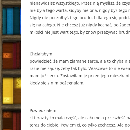
nienawidzisz wszystkiego. Przez nią myślisz, że czy
nie była tego warta. Gdyby nie ona, nigdy byś tego 
Nigdy nie poczułbyś tego brudu. I dlatego się podd
się na całego. Nie chcesz już nigdy kochać, bo żade
miłości nie jest wart tego, by znów przeżywać brud
Chciałabym
powiedzieć, że mam złamane serce, ale to chyba 
razie nie sądzę, żeby tak było. Właściwie to nie wie
mam już serca. Zostawiłam je przed jego mieszkani
kiedy się z nim pożegnałam.
Powiedziałem
ci teraz tylko małą część, ale cała moja przeszłość n
teraz do ciebie. Powiem ci, co tylko zechcesz. Ale 