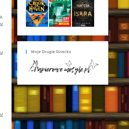
a,
m/
Moje Drugie Dziecko
m/
m/