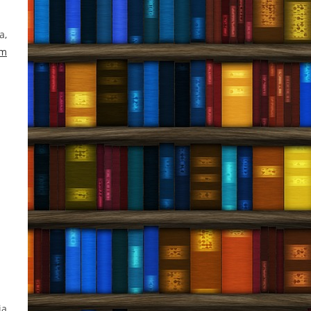
a,
om
ia