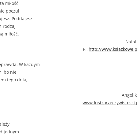
sta miłość
nie poczuł
ajesz. Poddajesz
n rodzaj
ną miłość.
Natal
P.,
http://www.ksiazkowe.p
nieprawda. W każdym
m, bo nie
em tego dnia,
Angelik
www.lustrorzeczywistosci.
ależy
pod jednym