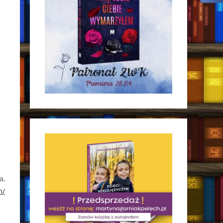
a,
m/