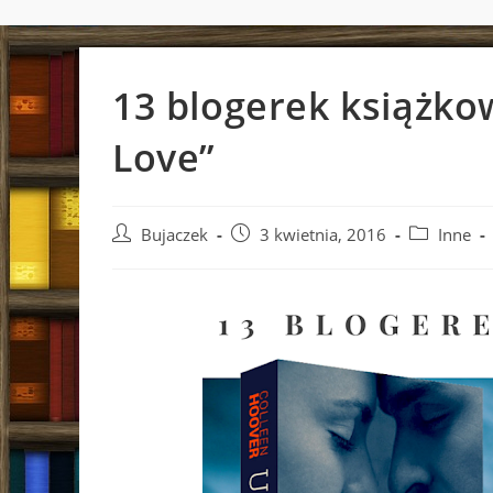
13 blogerek książko
Love”
Post
Post
Post
Bujaczek
3 kwietnia, 2016
Inne
author:
published:
category: