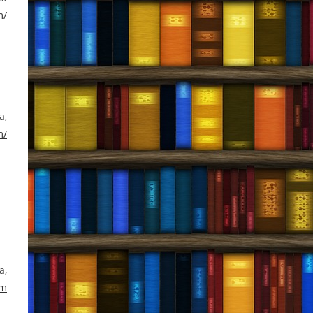
m/
a,
m/
a,
om