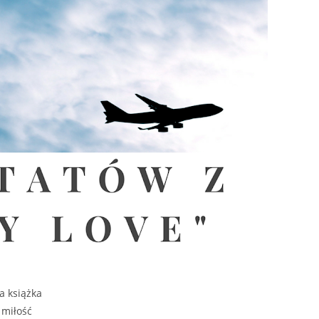
a książka
e miłość