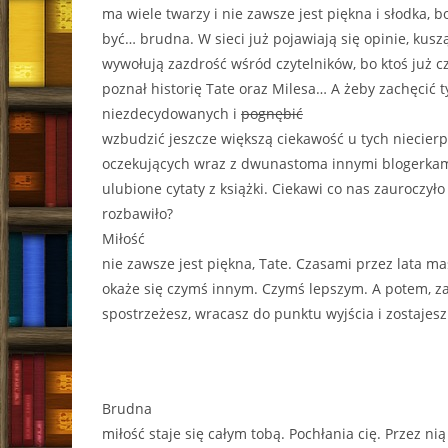
ma wiele twarzy i nie zawsze jest piękna i słodka, bo
być… brudna. W sieci już pojawiają się opinie, kuszą
wywołują zazdrość wśród czytelników, bo ktoś już cz
poznał historię Tate oraz Milesa… A żeby zachęcić t
niezdecydowanych i
pognębić
wzbudzić jeszcze większą ciekawość u tych niecierp
oczekujących wraz z dwunastoma innymi blogerka
ulubione cytaty z książki. Ciekawi co nas zauroczyło
rozbawiło?
Miłość
nie zawsze jest piękna, Tate. Czasami przez lata ma
okaże się czymś innym. Czymś lepszym. A potem, z
spostrzeżesz, wracasz do punktu wyjścia i zostajesz
Brudna
miłość staje się całym tobą. Pochłania cię. Przez nią