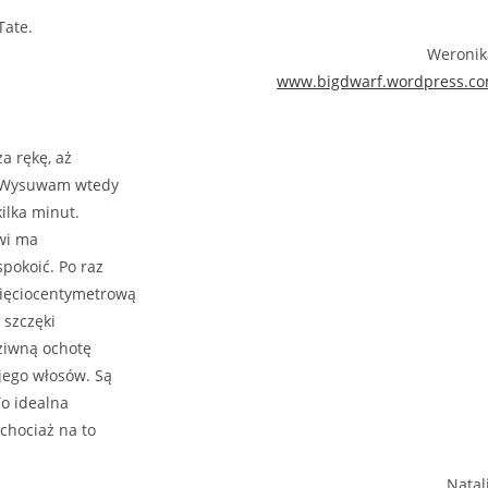
Tate.
Weronik
www.bigdwarf.wordpress.c
a rękę, aż
ć. Wysuwam wtedy
kilka minut.
rwi ma
pokoić. Po raz
sięciocentymetrową
 szczęki
dziwną ochotę
jego włosów. Są
To idealna
chociaż na to
Natal