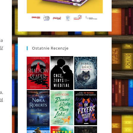
ia
l/
Ostatnie Recenzje
a,
pl