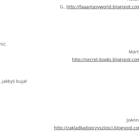
G.,
http://faaantasyworld.blogspot.co
.
nić.
Mart
http://secret-books.blogspot.co
 jakbyś bujał
JoAnn
http://zakladkadoprzyszlosci.blogspot.c