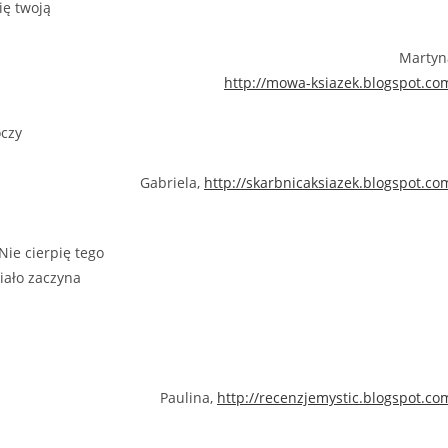
ię twoją
Martyn
http://mowa-ksiazek.blogspot.co
oczy
Gabriela,
http://skarbnicaksiazek.blogspot.co
Nie cierpię tego
ciało zaczyna
Paulina,
http://recenzjemystic.blogspot.co