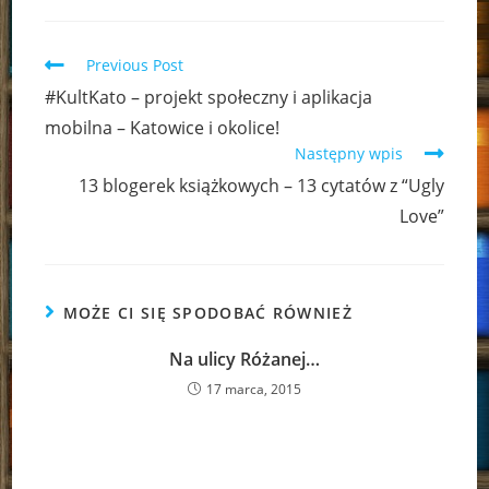
Read
Previous Post
more
#KultKato – projekt społeczny i aplikacja
articles
mobilna – Katowice i okolice!
Następny wpis
13 blogerek książkowych – 13 cytatów z “Ugly
Love”
MOŻE CI SIĘ SPODOBAĆ RÓWNIEŻ
Na ulicy Różanej…
17 marca, 2015