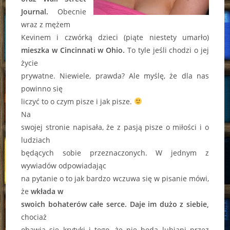
Journal.
Obecnie
wraz z mężem
Kevinem i czwórką dzieci (piąte niestety umarło)
mieszka w Cincinnati w Ohio.
To tyle jeśli chodzi o jej
życie
prywatne. Niewiele, prawda? Ale myślę, że dla nas
powinno się
liczyć to o czym pisze i jak pisze.
Na
swojej stronie napisała, że z pasją pisze o miłości i o
ludziach
będących sobie przeznaczonych. W jednym z
wywiadów odpowiadając
na pytanie o to jak bardzo wczuwa się w pisanie mówi,
że
wkłada w
swoich bohaterów całe serce.
Daje im dużo z siebie,
chociaż
obawia się krytyki i tego, że nie będą lubiani przez