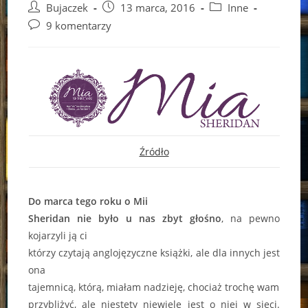
Post
Post
Post
Bujaczek
13 marca, 2016
Inne
author:
published:
category:
Post
9 komentarzy
comments:
Źródło
Do marca tego roku o Mii
Sheridan nie było u nas zbyt głośno
, na pewno
kojarzyli ją ci
którzy czytają anglojęzyczne książki, ale dla innych jest
ona
tajemnicą, którą, miałam nadzieję, chociaż trochę wam
przybliżyć, ale niestety niewiele jest o niej w sieci.