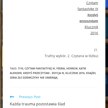
Czytam
fantastykę IV
Kiedyś
przeczytam
Klucznik
2016
(1.
Trafny wybór, 2. Czytana w łóżku)
TAGS:
7/10
,
CZYTAM FANTASTYKĘ IV
,
FEERIA
,
HORROR
,
KATIE
ALENDER
,
KIEDYŚ PRZECZYTAM - EDYCJA III
,
KLUCZNIK 2016
,
KSIĄŻKI
,
SERIA ZŁE DZIEWCZYNY NIE UMIERAJĄ
Read
Previous Post
more
Każda trauma pozostawia ślad
articles