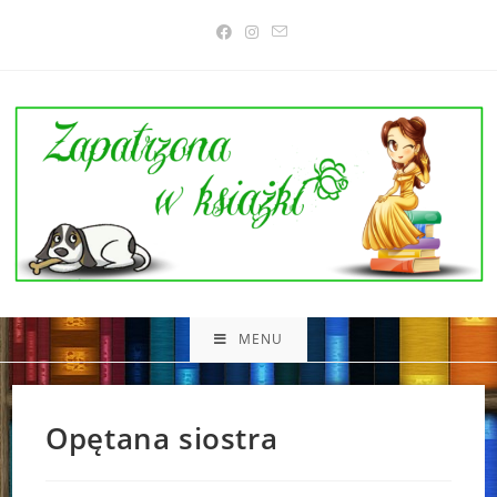
Skip
to
content
MENU
Opętana siostra