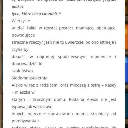
unikać
tych, które chcą cię zabić.
*
Wierzycie
w zło? Takie w czystej postaci, mamiące, opętujące,
powodujące
straszne rzeczy? Jeśli nie to uwierzcie, bo ono istnieje i
czyha by
dopaść w najmniej spodziewanym momencie i
doprowadzić do
szaleństwa.
Siedemnastoletnia
Alexis w raz z rodzicami oraz młodszą siostrą – Kasey
– mieszka w
starym i mrocznym domu. Rodzina Alexis nie jest
typowa jak większość
innych, wiecznie zapracowana mama, stroniący od
przebywania z
rodziną ojciec, Kasey ze swoim uwielbieniem do