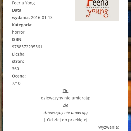
Feeria Yong
Data
wydania:
2016-01-13
Kategoria:
horror
ISBN:
9788372295361
Liczba
stron:
360
Ocena:
7/10
Złe
dziewczyny nie umierają:
Złe
dziewczyny nie umierają
| Od złej do przeklętej
Wyzwania: