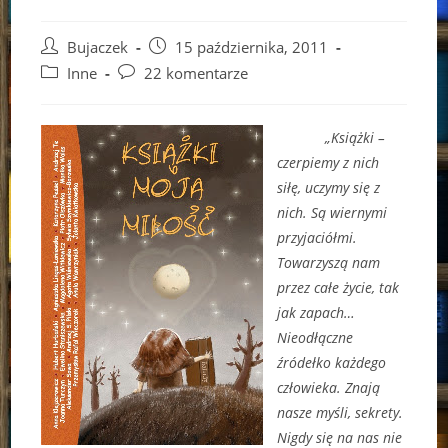
Post
Post
Bujaczek
15 października, 2011
author:
published:
Post
Post
Inne
22 komentarze
category:
comments:
„Książki –
czerpiemy z nich
siłę, uczymy się z
nich. Są wiernymi
przyjaciółmi.
Towarzyszą nam
przez całe życie, tak
jak zapach…
Nieodłączne
źródełko każdego
człowieka. Znają
nasze myśli, sekrety.
Nigdy się na nas nie