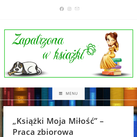
Skip
to
content
MENU
„Książki Moja Miłość” –
Praca zbiorowa