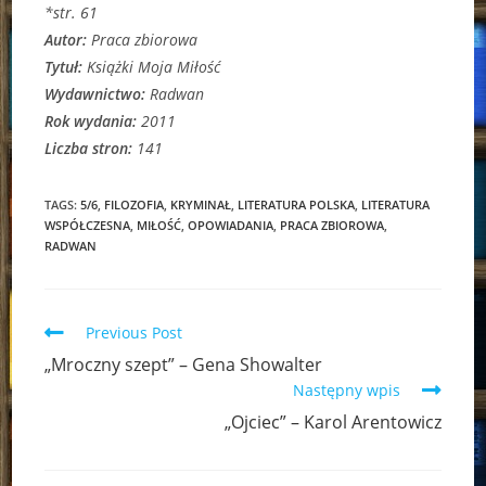
*str. 61
Autor:
Praca zbiorowa
Tytuł:
Książki Moja Miłość
Wydawnictwo:
Radwan
Rok wydania:
2011
Liczba stron:
141
TAGS:
5/6
,
FILOZOFIA
,
KRYMINAŁ
,
LITERATURA POLSKA
,
LITERATURA
WSPÓŁCZESNA
,
MIŁOŚĆ
,
OPOWIADANIA
,
PRACA ZBIOROWA
,
RADWAN
Read
Previous Post
more
„Mroczny szept” – Gena Showalter
articles
Następny wpis
„Ojciec” – Karol Arentowicz