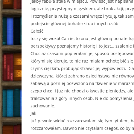
jakby fabuła stała w miejscu. Powieść jest napisana
logicznie, przystępnym językiem, ale brak akcji, pr
i rozmyślenia nużą a czasami wręcz irytują, tak sam
podejście głównej bohaterki do innych osób.
Całość
toczy się wokół Carrie, to ona jest główną bohaterką,
perspektywy poznajemy historię i to jest… szalenie i
Chociaż czasami popierałam jej sposób postępowani
którymi się kieruje, to nie raz miałam ochotę bić się
czymś ciężkim, próbując strawić jej wypowiedzi. Dl
dziewczyna, której zabrano dzieciństwo, nie równo
zabawą a później pozwolono na tkwienie w marazm
czego chce. I już nie chodzi o kwestię pieniędzy, ale
traktowania z góry innych osób. Nie do pomyślenia j
zachowanie.
Jak
już pewnie widać rozczarowałam się tym tytułem, 
rozczarowałam. Dawno nie czytałam czegoś, co by m