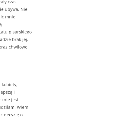
cały czas
nie ubywa. Nie
Nic mnie
ą
atu pisarskiego
adzie brak jej.
 oraz chwilowe
 kobiety,
lepszą i
cznie jest
nudziłam. Wiem
ęc decyzję o