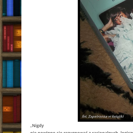
„
Nigdy
nie powinno się rezygnować z racjonalnych, logicz