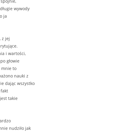
 spójnie,
zydługie wywody
o ja
 z jej
rytujące.
a i wartości,
 po głowie
a mnie to
ważono nauki z
ie dając wszystko
 fakt
est takie
bardzo
nie nudziło jak