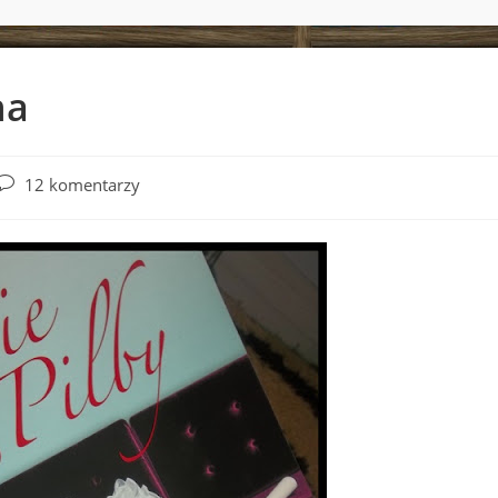
na
Post
12 komentarzy
comments: