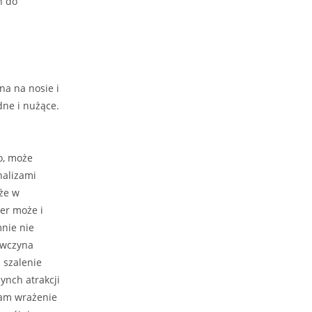
ń do
na na nosie i
dne i nużące.
o, może
nalizami
 że w
ner może i
mnie nie
ewczyna
i szalenie
ynch atrakcji
łam wrażenie