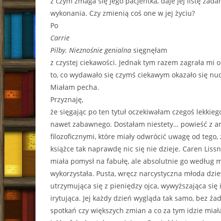
z czym zmaga się jego pacjentka, daje jej listę zada
wykonania. Czy zmienią coś one w jej życiu?
Po
Carrie
Pilby. Nieznośnie genialna
sięgnęłam
z czystej ciekawości. Jednak tym razem zagrała mi o
to, co wydawało się czymś ciekawym okazało się nu
Miałam pecha.
Przyznaję,
że sięgając po ten tytuł oczekiwałam czegoś lekkieg
nawet zabawnego. Dostałam niestety… powieść z a
filozoficznymi, które miały odwrócić uwagę od tego,
książce tak naprawdę nic się nie dzieje. Caren Liss
miała pomysł na fabułę, ale absolutnie go według 
wykorzystała. Pusta, wręcz narcystyczna młoda dzi
utrzymująca się z pieniędzy ojca, wywyższająca się 
irytująca. Jej każdy dzień wygląda tak samo, bez żad
spotkań czy większych zmian a co za tym idzie mia