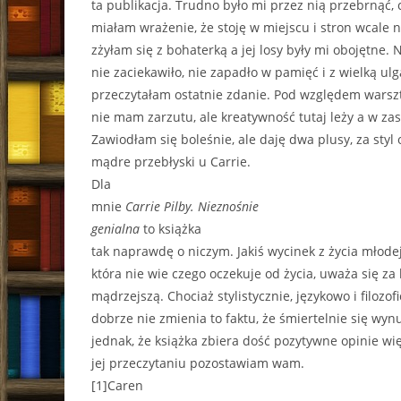
ta publikacja. Trudno było mi przez nią przebrnąć, 
miałam wrażenie, że stoję w miejscu i stron wcale 
zżyłam się z bohaterką a jej losy były mi obojętne. 
nie zaciekawiło, nie zapadło w pamięć i z wielką ulg
przeczytałam ostatnie zdanie. Pod względem warszt
nie mam zarzutu, ale kreatywność tutaj leży a w zas
Zawiodłam się boleśnie, ale daję dwa plusy, za styl
mądre przebłyski u Carrie.
Dla
mnie
Carrie Pilby. Nieznośnie
genialna
to książka
tak naprawdę o niczym. Jakiś wycinek z życia młodej
która nie wie czego oczekuje od życia, uważa się za 
mądrzejszą. Chociaż stylistycznie, językowo i filozofi
dobrze nie zmienia to faktu, że śmiertelnie się wy
jednak, że książka zbiera dość pozytywne opinie wi
jej przeczytaniu pozostawiam wam.
[1]Caren