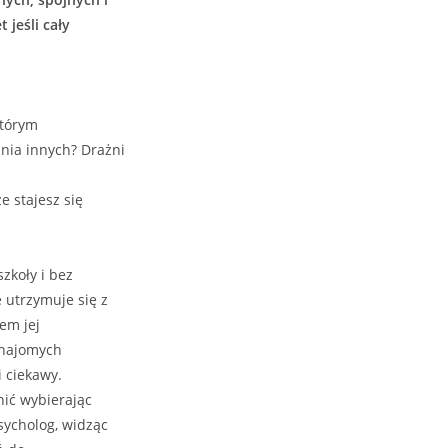
jeśli cały
którym
nia innych? Drażni
e stajesz się
szkoły i bez
 utrzymuje się z
em jej
 znajomych
i ciekawy.
nić wybierając
Psycholog, widząc