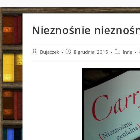
Nieznośnie nieznoś
Post
Post
Post
Bujaczek
8 grudnia, 2015
Inne
author:
published:
category: