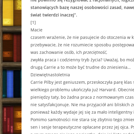
stanowiących bazę naszej osobowości zasad, nawet 
świat twierdzi inaczej”.
[1]
Macie
czasem wrażenie, że nie pasujecie do otoczenia w 
przebywacie, że nie rozumiecie sposobu postępowa
was zachowanie osób, ich
przeciętność
,
zwykła praca i codzienny tryb życia? Uważaj, bo moż
drugą Carrie a to może być trudne do zniesienia…
Dziewiętnastoletnia
Carrie Pilby jest geniuszem, przeskoczyła parę klas 
wielkiego problemu ukończyła już Harvard. Obecnie
pieniędzy taty, bo żadna praca z normowanym czas
nie satysfakcjonuje. Nie ma przyjaciół ani bliskich
ponieważ każdy wydaje jej się za mało inteligentny 
Pomimo samotności nie stara się zbytnio tego zmie
sen i sesje terapeutyczne opłacane przez jej ojca. 