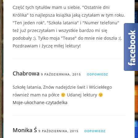
Część tych tytułów mam u siebie. "Ostatnie dni
Królika" to najlepsza książka jaką czytałam w tym roku.
"Ten jeden rok", "Szkoła latania" i "Numer telefonu"
też już przeczytałam i wszystkie bardzo mi się
podobały ;). Tylko moja "Tease" do mnie nie doszła :(.
Pozdrawiam i życzę miłej lektury!
Chabrowa
9 PAŹDZIERNIKA, 2015
ODPOWIEDZ
Szkołę latania, Znów nadejdzie świt i Wściekłego
również mam na półce
Udanej lektury
Moje-ukochane-czytadelka
Monika Ś
9 PAŹDZIERNIKA, 2015
ODPOWIEDZ