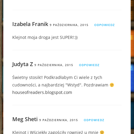
Izabela Franik
9 PAŹDZIERNIKA, 2015
ODPOWIEDZ
Klejnot moja droga jest SUPER!:))
Judyta Z
9 PAŹDZIERNIKA, 2015
ODPOWIEDZ
Świetny stosik!! Podkradłabym Ci wiele z tych
cudowności, a najbardziej "Wstyd". Pozdrawiam
houseofreaders.blogspot.com
Meg Sheti
9 PAŹDZIERNIKA, 2015
ODPOWIEDZ
Klejnot i Wściekły zagościły rownież u mnie