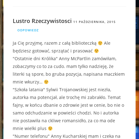
Lustro Rzeczywistosci
11 PAŹDZIERNIKA, 2015
ODPOWIEDZ
Ja Cię przyjmę, razem z całą biblioteczką
Ale
będziesz gotować, sprzątać i prasować
"Ostatnie dni Królika" Anny McPartlin zamówiłam,
zobaczymy co to za cudo. mam tylko nadzieję, że
literki są spore, bo gruba pozycja, napisana maczkiem
mnie wkurzy…
"Szkoła latania" Sylwii Trojanowskiej jest niezła,
autorka ma potencjał, ale trochę mi zabrakło. Temat
fajny, w końcu dbanie o zdrowie jest w cenie, bo nie o
samo odchudzanie w powieści chodzi. No i autorka
nie postawiła na ckliwe romansidło, za co ma ode
mnie wielki plus
"Numer telefonu" Anny Kucharskiej mam i czeka na