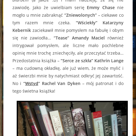
zawiodę. Jako że uwielbiam serię
Emmy Chase
nie
mogło u mnie zabraknąć
“Zniewolonych”
– ciekawe co
tym razem mnie czeka.
“Wściekły” Katarzyny
Kebernik
zaciekawił mnie pomysłem na fabułę i obym
się nie zawiodła…
“Tease” Amandy Maciel
również
intrygował pomysłem, ale liczne mało pochlebne
opinię mnie trochę zniechęciły, ale przeczytać trzeba…
Przedostatnia książka –
“Serce ze szkła” Kathrin Lange
– ma cudowną okładkę, ale już wiem, że może mylić i
aż świerzbi mnie by natychmiast odkryć jej zawartość.
No i
“
Wstyd
” Rachel Van Dyken
– mój patronat i do
tego świetna książka!