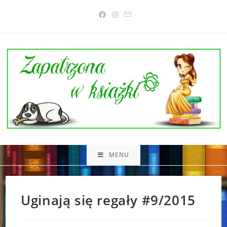
Skip
to
content
MENU
Uginają się regały #9/2015