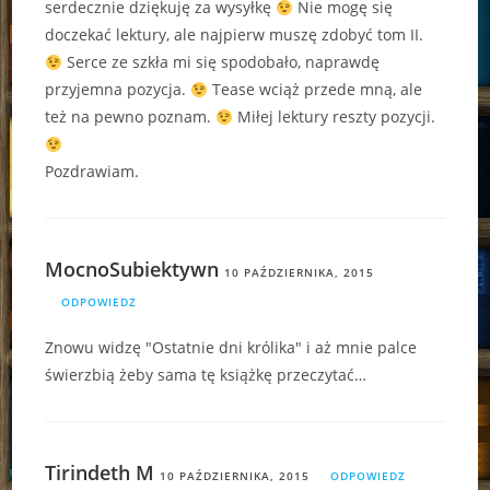
serdecznie dziękuję za wysyłkę
Nie mogę się
doczekać lektury, ale najpierw muszę zdobyć tom II.
Serce ze szkła mi się spodobało, naprawdę
przyjemna pozycja.
Tease wciąż przede mną, ale
też na pewno poznam.
Miłej lektury reszty pozycji.
Pozdrawiam.
MocnoSubiektywn
10 PAŹDZIERNIKA, 2015
ODPOWIEDZ
Znowu widzę "Ostatnie dni królika" i aż mnie palce
świerzbią żeby sama tę książkę przeczytać…
Tirindeth M
10 PAŹDZIERNIKA, 2015
ODPOWIEDZ