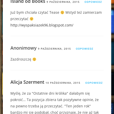
Island od Books
9 PAŹDZIERNIKA, 2015
ODPOWIEDZ
Już bym chciała czytać Tease
Wstyd też zamierzam
przeczytać
http://wyspaksiazek96.blogspot.com/
Anonimowy
9 PAŹDZIERNIKA, 2015
ODPOWIEDZ
Zazdroszczę
Alicja Szerment
10 PAŹDZIERNIKA, 2015
ODPOWIEDZ
Myślę, że za "Ostatnie dni królika" dałabym się
pokroić… Ta pozycja zbiera tak pozytywne opinie, że
na pewno trzeba ją przeczytać. "Ten jeden rok"
bardzo mi się podobał, choć przyznaję, że nie aż tak