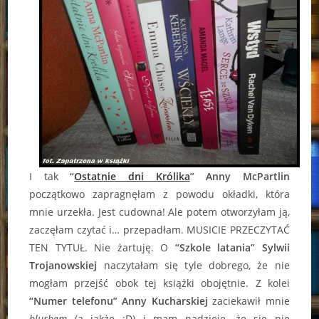
I tak
“
Ostatnie dni Królika
” Anny McPartlin
początkowo zapragnęłam z powodu okładki, która
mnie urzekła. Jest cudowna! Ale potem otworzyłam ją,
zaczęłam czytać i… przepadłam. MUSICIE PRZECZYTAĆ
TEN TYTUŁ. Nie żartuję. O
“Szkole latania” Sylwii
Trojanowskiej
naczytałam się tyle dobrego, że nie
mogłam przejść obok tej książki obojętnie. Z kolei
“Numer telefonu” Anny Kucharskiej
zaciekawił mnie
blurbem
(a jakże :D) i mam nadzieję, że się nie