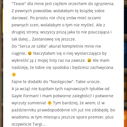
"Tease" dla mnie jest ciężkim orzechem do zgryzienia.
Z pewnych powodów, wolałabym tę książkę sobie
darować. Po prostu nie chcę znów mieć oczami
pewnych scen, wolałabym o tym nie myśleć. Ale z
drugiej strony, wszyscy piszą jaka to nie pouczająca i
tak dalej… Zastanowię się jeszcze.
Do "Serca ze szkła" akurat kompletnie mnie nie
ciągnie.
Naczytałam się o niej wystarczająco by
wykreślić ją z mojej listy raz na zawsze.
Ale mam
nadzieję, że tobie się spodoba i będziesz zachwycona.
Fajne te dodatki do "Następców". Takie urocze.
A ja wciąż nie kupiłam tych najnowszych tytułów od
Gayle Forman! I mam potworne zaległości! I potworne
wyrzuty sumienia!
Tym bardziej, że wiem, iż w
październiku prawdopodobnie ich już nie zdobędę, bo
wiadomo, w tym miesiącu jeszcze sporo premier, plus
oczywiście Targi…