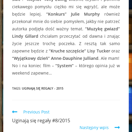
ciekawego pomysłu ciężko mi się wgryźć, ale może
będzie lepiej.
“Konkurs” Julie Murphy
również
przekonał mnie do siebie pomysłem, jakby nie patrzeć
autorka podjęła dość ważny temat.
“Muzykę gwiazd”
Lindy Gillard
chciałam przeczytać od dawna i znając
życie jeszcze trochę poczeka. Z resztą tak samo
zapewne będzie z
“Kruche szczęście” Lisy Tucker
oraz
“Wyjątkowy dzień” Anne-Dauphine Julliand
. Ale mam!
No i na koniec film –
“System”
– którego opinia już w
weekend zapewne…
TAGS:
UGINAJĄ SIĘ REGAŁY - 2015
Read
Previous Post
more
Uginają się regały #8/2015
articles
Następny wpis