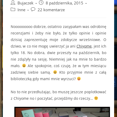
Post
Post
Bujaczek
8 października, 2015
author:
published:
Post
Post
Inne
22 komentarze
category:
comments:
Nooooooooo dobrze, ostatnio zasypałam was odrobinę
recenzjami i żeby nie było, że tylko opinie i opinie
dzisiaj zaprezentuję moje zdobycze wrześniowe. O
dziwo, w co nie mogę uwierzyć ja ani
Chiyome
, jest ich
tylko 18. No dobra, dwie przeszły na październik, bo
nie zdążyły na sesję. Niemniej jak na mnie to bardzo
mało.
Ale spokojnie, coś czuję, że w tym miesiącu
zadziwię siebie samą.
Kto przyjmie mnie z całą
biblioteczką gdy mami mnie wyrzuci?
No to nie przedłużając, bo muszę jeszcze poplotkować
z Chiyome no i poczytać, przejdźmy do rzeczy…