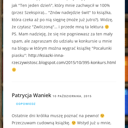
jak "Ten jeden dzień", który mnie zachwycił w 100%
(przez Szekspira)… "Znów nadejdzie świt" to książka,
która czeka aż po nią sięgnę (może już jutro?). Widzę,
że czytasz "Zwilczoną"… i przede mną ta lektura
PS. Mam nadzieję, że się nie pogniewasz za ten mały
spam, ale zapraszam do udziału w konkursie u mnie
na blogu w którym można wygrać książkę "Pocałunki
piasku":
http://ksiazki-inna-
rzeczywistosc.blogspot.com/2015/10/395-konkurs.html
Patrycja Waniek
10 PAŹDZIERNIKA, 2015
ODPOWIEDZ
Ostatnie dni królika muszę poznać na pewno!
Przeczuwam cudowną książkę.
Wstyd już u mnie,