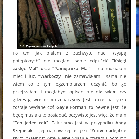
Po tym jak piałam z zachwytu nad “Wyspą
potępionych” nie mogłam sobie odpuścić
“Księgi
zaklęć Mal” oraz “Pamiętnika Mal”
– no musiałam
mieć i już.
“Warkoczy”
nie zamawiałam i sama nie
wiem co z tym egzemplarzem uczynić, bo go
przejrzałam i mogłabym opisać, ale nie wiem czy
gdzieś ją wcisnę, no zobaczymy. Jeśli u nas na rynku
zostaje wydane coś
Gayle Forman
, to pewne jest, że
będę musiała to posiadać, oczywiste jest więc, że mam
“Ten jeden rok”
. Tak samo jest w przypadku
Anny
Szepielak
i jej najnowszej książki
“Znów nadejdzie
świt”
.
“Klejnot” Amy Ewing
właśnie czytam i pomimo