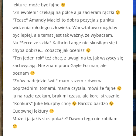
lekturę, może być fajne
"Zniewoleni" czekają na półce a ja zacieram rączki
"Tease" Amandy Maciel to dobra pozycja z punktu
widzenia młodego człowieka. Warsztatowo mogłoby
byc lepiej, ale temat jest tak ważny, że wybaczam.
Na "Serce ze szkła" Kathrin Lange nie skusiłąm się i
chyba dobrze… Zobaczę jak ocenisz
"Ten jeden rok" też chcę, z uwagi na to, jak wszyscy się
zachwycają. Nie znam pióra Gayle Forman, ale
poznam
"Znów nadejdzie świt" mam razem z dwoma
poprzednimi tomami, mama czytała, mówi że fajne
Ja na razie czekam, brak mi czasu, ale korci strasznie.
"Konkurs" Julie Murphy chcę
Bardzo bardzo
Cudownej lektury
Może i ja jakiś stos pokaże? Dawno tego nie robiłam