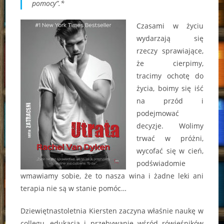
pomocy”.*
Czasami w życiu
wydarzają się
rzeczy sprawiające,
że cierpimy,
tracimy ochotę do
życia, boimy się iść
na przód i
podejmować
decyzje. Wolimy
trwać w próżni,
wycofać się w cień,
podświadomie
wmawiamy sobie, że to nasza wina i żadne leki ani
terapia nie są w stanie pomóc…
Dziewiętnastoletnia Kiersten zaczyna właśnie naukę w
collegu, edukacja i przebywanie wśród rówieśników