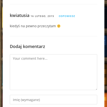
kwiatusia
16 LUTEGO, 2015
ODPOWIEDZ
kiedyś na pewno przeczytam
Dodaj komentarz
Comment
Enter
your