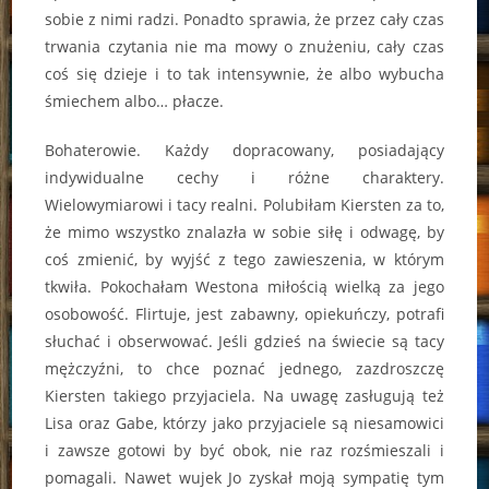
sobie z nimi radzi. Ponadto sprawia, że przez cały czas
trwania czytania nie ma mowy o znużeniu, cały czas
coś się dzieje i to tak intensywnie, że albo wybucha
śmiechem albo… płacze.
Bohaterowie. Każdy dopracowany, posiadający
indywidualne cechy i różne charaktery.
Wielowymiarowi i tacy realni. Polubiłam Kiersten za to,
że mimo wszystko znalazła w sobie siłę i odwagę, by
coś zmienić, by wyjść z tego zawieszenia, w którym
tkwiła. Pokochałam Westona miłością wielką za jego
osobowość. Flirtuje, jest zabawny, opiekuńczy, potrafi
słuchać i obserwować. Jeśli gdzieś na świecie są tacy
mężczyźni, to chce poznać jednego, zazdroszczę
Kiersten takiego przyjaciela. Na uwagę zasługują też
Lisa oraz Gabe, którzy jako przyjaciele są niesamowici
i zawsze gotowi by być obok, nie raz rozśmieszali i
pomagali. Nawet wujek Jo zyskał moją sympatię tym