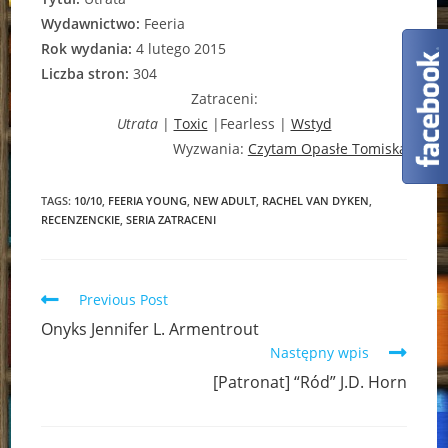
Wydawnictwo:
Feeria
Rok wydania:
4 lutego 2015
Liczba stron:
304
Zatraceni:
Utrata
|
Toxic
|Fearless |
Wstyd
Wyzwania:
Czytam Opasłe Tomiska
TAGS:
10/10
,
FEERIA YOUNG
,
NEW ADULT
,
RACHEL VAN DYKEN
,
RECENZENCKIE
,
SERIA ZATRACENI
Read
Previous Post
more
Onyks Jennifer L. Armentrout
articles
Następny wpis
[Patronat] “Ród” J.D. Horn