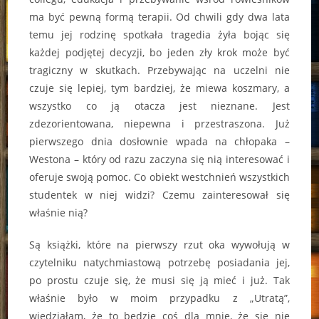
ma być pewną formą terapii. Od chwili gdy dwa lata
temu jej rodzinę spotkała tragedia żyła bojąc się
każdej podjętej decyzji, bo jeden zły krok może być
tragiczny w skutkach. Przebywając na uczelni nie
czuje się lepiej, tym bardziej, że miewa koszmary, a
wszystko co ją otacza jest nieznane. Jest
zdezorientowana, niepewna i przestraszona. Już
pierwszego dnia dosłownie wpada na chłopaka –
Westona – który od razu zaczyna się nią interesować i
oferuje swoją pomoc. Co obiekt westchnień wszystkich
studentek w niej widzi? Czemu zainteresował się
właśnie nią?
Są książki, które na pierwszy rzut oka wywołują w
czytelniku natychmiastową potrzebę posiadania jej,
po prostu czuje się, że musi się ją mieć i już. Tak
właśnie było w moim przypadku z „Utratą”,
wiedziałam, że to będzie coś dla mnie, że się nie