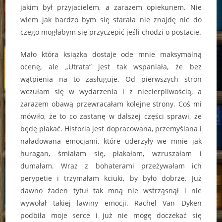
jakim był przyjacielem, a zarazem opiekunem. Nie
wiem jak bardzo bym się starała nie znajdę nic do
czego mogłabym się przyczepić jeśli chodzi o postacie.
Mało która książka dostaje ode mnie maksymalną
ocenę, ale „Utrata” jest tak wspaniała, że bez
wątpienia na to zasługuje. Od pierwszych stron
wczułam się w wydarzenia i z niecierpliwością, a
zarazem obawą przewracałam kolejne strony. Coś mi
mówiło, że to co zastanę w dalszej części sprawi, że
będę płakać. Historia jest dopracowana, przemyślana i
naładowana emocjami, które uderzyły we mnie jak
huragan, śmiałam się, płakałam, wzruszałam i
dumałam. Wraz z bohaterami przeżywałam ich
perypetie i trzymałam kciuki, by było dobrze. Już
dawno żaden tytuł tak mną nie wstrząsnął i nie
wywołał takiej lawiny emocji. Rachel Van Dyken
podbiła moje serce i już nie mogę doczekać się