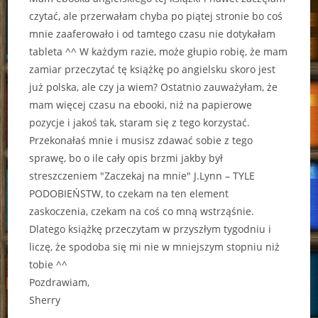
czytać, ale przerwałam chyba po piątej stronie bo coś
mnie zaaferowało i od tamtego czasu nie dotykałam
tableta ^^ W każdym razie, może głupio robię, że mam
zamiar przeczytać tę książkę po angielsku skoro jest
już polska, ale czy ja wiem? Ostatnio zauważyłam, że
mam więcej czasu na ebooki, niż na papierowe
pozycje i jakoś tak, staram się z tego korzystać.
Przekonałaś mnie i musisz zdawać sobie z tego
sprawę, bo o ile cały opis brzmi jakby był
streszczeniem "Zaczekaj na mnie" J.Lynn – TYLE
PODOBIEŃSTW, to czekam na ten element
zaskoczenia, czekam na coś co mną wstrząśnie.
Dlatego książkę przeczytam w przyszłym tygodniu i
liczę, że spodoba się mi nie w mniejszym stopniu niż
tobie ^^
Pozdrawiam,
Sherry