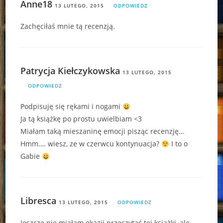
Anne18
13 LUTEGO, 2015
ODPOWIEDZ
Zachęciłaś mnie tą recenzją.
Patrycja Kiełczykowska
13 LUTEGO, 2015
ODPOWIEDZ
Podpisuję się rękami i nogami
Ja tą książkę po prostu uwielbiam <3
Miałam taką mieszaninę emocji pisząc recenzję…
Hmm…. wiesz, ze w czerwcu kontynuacja?
I to o
Gabie
Libresca
13 LUTEGO, 2015
ODPOWIEDZ
Jeszcze nie miałam okazji przeczytać tej książki, ale