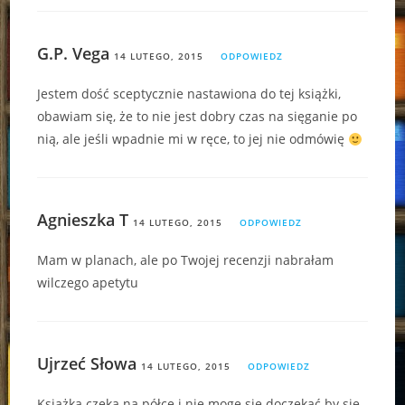
G.P. Vega
14 LUTEGO, 2015
ODPOWIEDZ
Jestem dość sceptycznie nastawiona do tej książki,
obawiam się, że to nie jest dobry czas na sięganie po
nią, ale jeśli wpadnie mi w ręce, to jej nie odmówię
Agnieszka T
14 LUTEGO, 2015
ODPOWIEDZ
Mam w planach, ale po Twojej recenzji nabrałam
wilczego apetytu
Ujrzeć Słowa
14 LUTEGO, 2015
ODPOWIEDZ
Książka czeka na półce i nie mogę się doczekać by się