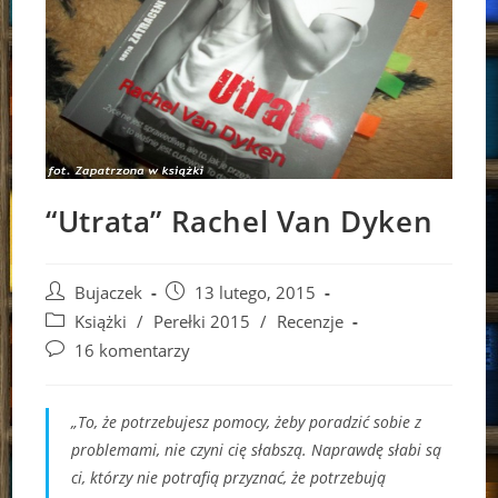
“Utrata” Rachel Van Dyken
Post
Post
Bujaczek
13 lutego, 2015
author:
published:
Post
Książki
/
Perełki 2015
/
Recenzje
category:
Post
16 komentarzy
comments:
„To, że potrzebujesz pomocy, żeby poradzić sobie z
problemami, nie czyni cię słabszą. Naprawdę słabi są
ci, którzy nie potrafią przyznać, że potrzebują