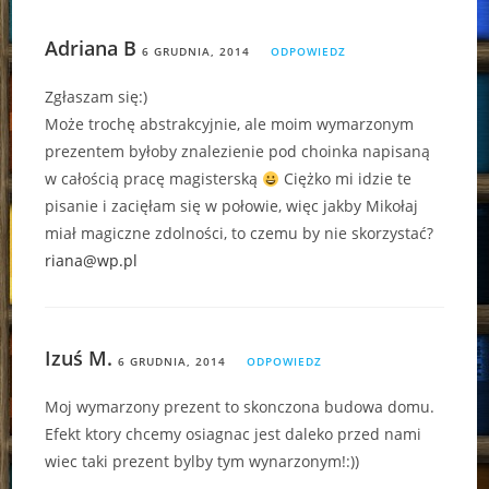
Adriana B
6 GRUDNIA, 2014
ODPOWIEDZ
Zgłaszam się:)
Może trochę abstrakcyjnie, ale moim wymarzonym
prezentem byłoby znalezienie pod choinka napisaną
w całością pracę magisterską
Ciężko mi idzie te
pisanie i zacięłam się w połowie, więc jakby Mikołaj
miał magiczne zdolności, to czemu by nie skorzystać?
riana@wp.pl
Izuś M.
6 GRUDNIA, 2014
ODPOWIEDZ
Moj wymarzony prezent to skonczona budowa domu.
Efekt ktory chcemy osiagnac jest daleko przed nami
wiec taki prezent bylby tym wynarzonym!:))