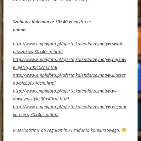
Szablony Kalendarze 30×40 w edytorze
online:
http://www.empikfoto.pl/oferta,kalendarze,motyw,swiat-
pluszakow,30x40cm.html
http://www.empikfoto.pl/oferta,kalendarze,motyw,bajkow
e-ujecia,30x40cm.html
http://www.empikfoto.pl/oferta,kalendarze,motyw,klasycz
na-biel,30x40cm.html
http://www.empikfoto.pl/oferta,kalendarze,motyw,w-
dawnym-stylu,30x40cm.html
http://www.empikfoto.pl/oferta,kalendarze,motyw,eleganc
ka-czern,30x40cm.html
Przechodzimy do regulaminu i zadania konkursowego.