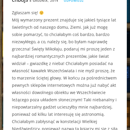
8 GRUDNIA, 2014
ODPOWIEDZ
Zgłaszam się!
Mój wymarzony prezent znajduje się jakieś tysiące lat
świetlnych od naszego domu, Ziemi. Jak już mogę
sobie pomarzyć, to chciałabym coś bardzo, bardzo
niezwykłego, a co, należy się, bo byłam naprawdę
grzeczna! Święty Mikołaju, podaruj mi proszę jeden z
najbardziej romantycznych prezentów, jakie świat
widział – gwiazdkę z nieba! Chciałabym posiadać na
własność kawałek Wszechświata i nie myśl proszę, że
to marzenie ściętej głowy. W końcu za pośrednictwem
pewnych sklepów internetowych można już nabyć akt
własności dowolnego obiektu we Wszechświecie
leżącego poza układem słonecznym! Taki niebanalny i
niepowtarzalny gadżet ucieszyłby mnie najbardziej,
ponieważ od kilku lat interesuję się astronomią.
Chciałabym zabłysnąć w konstelacji Wielkiej
Niedźwiedzicy, ponieważ nazwa ta kojarzy mi się z siłą