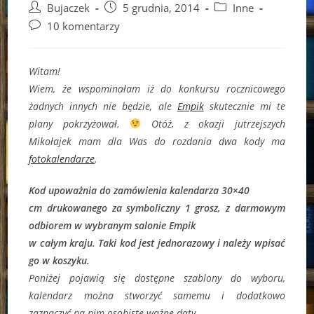
Post
Post
Post
Bujaczek
5 grudnia, 2014
Inne
author:
published:
category:
Post
10 komentarzy
comments:
Witam!
Wiem, że wspominałam iż do konkursu rocznicowego
żadnych innych nie będzie, ale
Empik
skutecznie mi te
plany pokrzyżował.
Otóż, z okazji jutrzejszych
Mikołajek mam dla Was do rozdania dwa kody ma
fotokalendarze
.
Kod upoważnia do zamówienia kalendarza 30×40
cm drukowanego za symboliczny 1 grosz, z darmowym
odbiorem w wybranym salonie Empik
w całym kraju. Taki kod jest jednorazowy i należy wpisać
go w koszyku.
Poniżej pojawią się dostępne szablony do wyboru,
kalendarz można stworzyć samemu i dodatkowo
zaznaczyć na nim osobiste ważne daty.