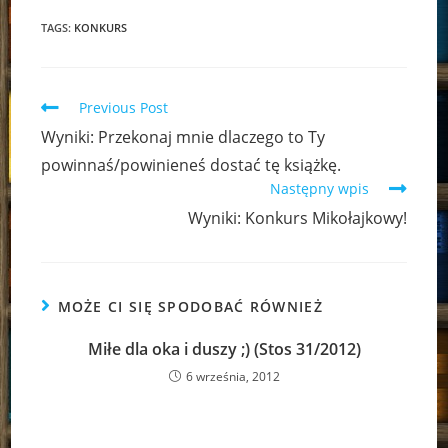
TAGS:
KONKURS
Read
Previous Post
more
Wyniki: Przekonaj mnie dlaczego to Ty
articles
powinnaś/powinieneś dostać tę książkę.
Następny wpis
Wyniki: Konkurs Mikołajkowy!
MOŻE CI SIĘ SPODOBAĆ RÓWNIEŻ
Miłe dla oka i duszy ;) (Stos 31/2012)
6 września, 2012