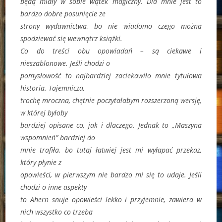
będą miały w sobie wątek magiczny. Dla mnie jest to
bardzo dobre posunięcie ze
strony wydawnictwa, bo nie wiadomo czego można
spodziewać się wewnątrz książki.
Co do treści obu opowiadań – są ciekawe i
nieszablonowe. Jeśli chodzi o
pomysłowość to najbardziej zaciekawiło mnie tytułowa
historia. Tajemnicza,
trochę mroczna, chętnie poczytałabym rozszerzoną wersję,
w której byłoby
bardziej opisane co, jak i dlaczego. Jednak to „Maszyna
wspomnień” bardziej do
mnie trafiła, bo tutaj łatwiej jest mi wyłapać przekaz,
który płynie z
opowieści, w pierwszym nie bardzo mi się to udaje. Jeśli
chodzi o inne aspekty
to Ahern snuje opowieści lekko i przyjemnie, zawiera w
nich wszystko co trzeba