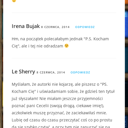
Irena Bujak
8 CZERWCA, 2014
ODPOWIEDZ
Hm, na początek polecałabym jednak "P.S. Kocham
Cię", ale i tej nie odradzam
Le Sherry
8 CZERWCA, 2014
ODPOWIEDZ
Myślałam, że autorki nie kojarzę, ale piszesz o "PS.
Kocham Cię" i uświadamiam sobie, że gdzieś ten tytuł
już słyszałam! Nie miałam jeszcze przyjemności
poznać pani Cecelii (swoją drogą, ciekawe imię!),
aczkolwiek muszę przyznać, że zaciekawiłaś mnie.
Lubię od czasu do czasu przeczytać coś co po prostu
da się szybko czytać, a przy tym nie zanurzyć się na