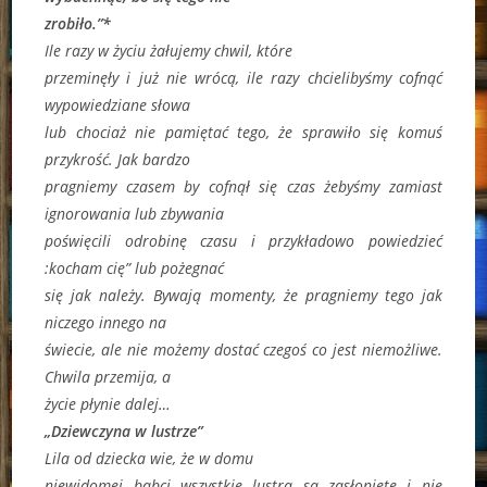
zrobiło.”*
Ile razy w życiu żałujemy chwil, które
przeminęły i już nie wrócą, ile razy chcielibyśmy cofnąć
wypowiedziane słowa
lub chociaż nie pamiętać tego, że sprawiło się komuś
przykrość. Jak bardzo
pragniemy czasem by cofnął się czas żebyśmy zamiast
ignorowania lub zbywania
poświęcili odrobinę czasu i przykładowo powiedzieć
:kocham cię” lub pożegnać
się jak należy. Bywają momenty, że pragniemy tego jak
niczego innego na
świecie, ale nie możemy dostać czegoś co jest niemożliwe.
Chwila przemija, a
życie płynie dalej…
„Dziewczyna w lustrze”
Lila od dziecka wie, że w domu
niewidomej babci wszystkie lustra są zasłonięte i nie