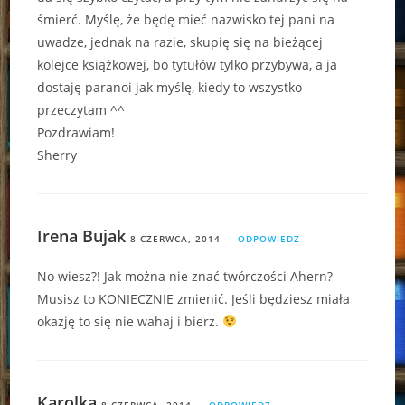
śmierć. Myślę, że będę mieć nazwisko tej pani na
uwadze, jednak na razie, skupię się na bieżącej
kolejce książkowej, bo tytułów tylko przybywa, a ja
dostaję paranoi jak myślę, kiedy to wszystko
przeczytam ^^
Pozdrawiam!
Sherry
Irena Bujak
8 CZERWCA, 2014
ODPOWIEDZ
No wiesz?! Jak można nie znać twórczości Ahern?
Musisz to KONIECZNIE zmienić. Jeśli będziesz miała
okazję to się nie wahaj i bierz.
Karolka
8 CZERWCA, 2014
ODPOWIEDZ