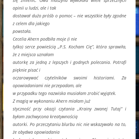
się zmienić. Owa maszyna wywołała wiele sprzecznych
opinii u ludzi, ale i tak
dostawał dużo próśb o pomoc – nie wszystkie były zgodne
z celem dla jakiego
powstała.
Cecelia Ahern podbiła moje (i nie
tylko) serce powieścią „P.S. Kocham Cię”, która sprawiła,
że z miejsca uznałam
autorkę za jedną z lepszych i godnych polecania. Potrafi
pięknie pisać i
oczarowywać czytelników swoimi historiami. Za
opowiadaniami nie przepadam, ale
w przypadku tego nazwiska musiałam zrobić wyjątek.
Z magią w wykonaniu Ahern miałam już
styczność przy okazji czytania „Krainy zwanej Tutaj” i
byłam zachwycona kreatywnością
autorki. Po przeczytaniu blurbu nic nie wskazywało na to,
że obydwa opowiadania