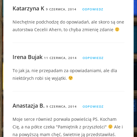
Katarzyna K
9 CZERWCA, 2014
ODPOWIEDZ
Niechętnie podchodzę do opowiadań, ale skoro są one
autorstwa Cecelii Ahern, to chyba zmienię zdanie
Irena Bujak
11 CZERWCA, 2014
ODPOWIEDZ
To jak ja, nie przepadam za opowiadaniami, ale dla
niektórych robi się wyjątki.
Anastazja B.
9 CZERWCA, 2014
ODPOWIEDZ
Moje serce również porwała powieścią PS. Kocham
Cię, a na półce czeka "Pamiętnik z przyszłości"
Ale i
na powyższą mam chęć, świetnie ją przedstawiłaś.