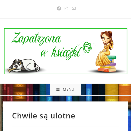
Skip
to
content
MENU
Chwile są ulotne