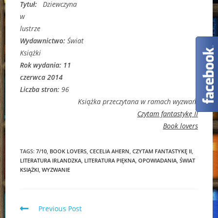
Tytuł:
Dziewczyna
w
lustrze
Wydawnictwo:
Świat
Książki
Rok wydania: 11
czerwca 2014
Liczba stron:
96
Książka przeczytana w ramach wyzwań:
Czytam fantastykę II
Book lovers
TAGS:
7/10
,
BOOK LOVERS
,
CECELIA AHERN
,
CZYTAM FANTASTYKĘ II
,
LITERATURA IRLANDZKA
,
LITERATURA PIĘKNA
,
OPOWIADANIA
,
ŚWIAT
KSIĄŻKI
,
WYZWANIE
Read
Previous Post
more