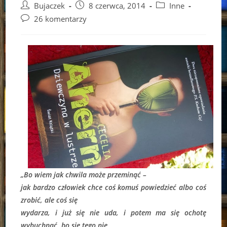
Post
Post
Post
Bujaczek
8 czerwca, 2014
Inne
author:
published:
category:
Post
26 komentarzy
comments:
„Bo wiem jak chwila może przeminąć –
jak bardzo człowiek chce coś komuś powiedzieć albo coś
zrobić, ale coś się
wydarza, i już się nie uda, i potem ma się ochotę
wybuchnąć, bo się tego nie