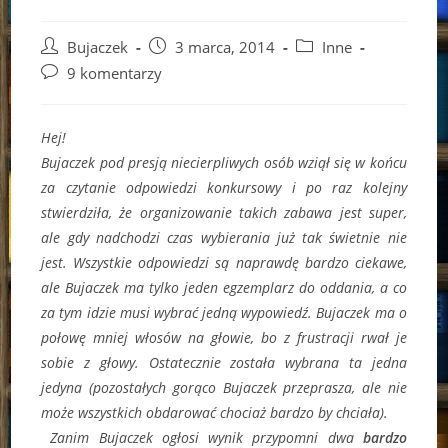
Post
Post
Post
Bujaczek
3 marca, 2014
Inne
author:
published:
category:
Post
9 komentarzy
comments:
Hej!
Bujaczek pod presją niecierpliwych osób wziął się w końcu
za czytanie odpowiedzi konkursowy i po raz kolejny
stwierdziła, że organizowanie takich zabawa jest super,
ale gdy nadchodzi czas wybierania już tak świetnie nie
jest. Wszystkie odpowiedzi są naprawdę bardzo ciekawe,
ale Bujaczek ma tylko jeden egzemplarz do oddania, a co
za tym idzie musi wybrać jedną wypowiedź. Bujaczek ma o
połowę mniej włosów na głowie, bo z frustracji rwał je
sobie z głowy. Ostatecznie została wybrana ta jedna
jedyna (pozostałych gorąco Bujaczek przeprasza, ale nie
może wszystkich obdarować chociaż bardzo by chciała).
Zanim Bujaczek ogłosi wynik przypomni dwa
bardzo