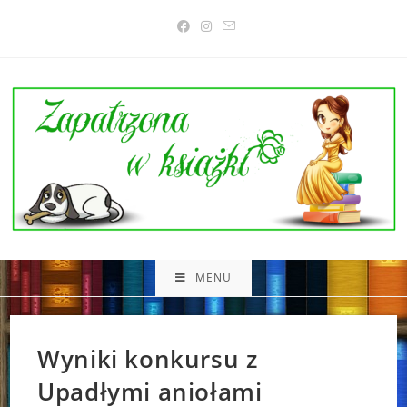
Skip
to
content
MENU
Wyniki konkursu z
Upadłymi aniołami