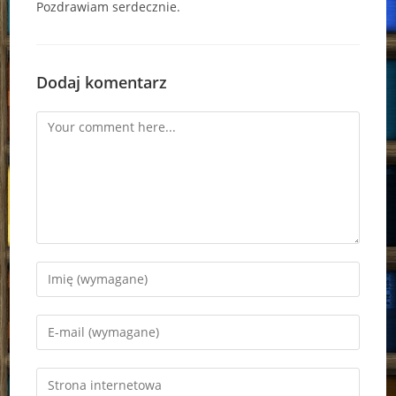
Pozdrawiam serdecznie.
Dodaj komentarz
Comment
Enter
your
name
Enter
or
your
username
email
Enter
to
address