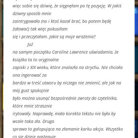
więc sobie się dziwię, że sięgnęłam po tę pozycję. W jakiś
dziwny sposób mnie
zaintrygowała (no i ktoś kazał brać, bo potem będę
żałować) tak więc pokusiłam
się i przeczytałam. Jakie są moje wrażenia?
Już
na samym początku Caroline Lawrence uświadamia, że
książka ta to oryginalne
zapiski z XIX wieku, które znalazła na strychu. Nie chciała
ona ingerować za
bardzo w treść utworu by niczego nie zmienić, ale jak na
mój gust spokojnie
było można usunąć bezpośrednie zwroty do czytelnika,
które mnie strasznie
irytowały. Naprawdę, mała korekta tekstu nie była by
wcale taka zła. Druga
sprawa to galopująca na złamanie karku akcja. Wszystko
co się dzieje następuje