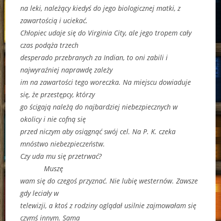
na leki, należący kiedyś do jego biologicznej matki, z
zawartością i uciekać.
Chłopiec udaje się do Virginia City, ale jego tropem cały
czas podąża trzech
desperado przebranych za Indian, to oni zabili i
najwyraźniej naprawdę zależy
im na zawartości tego woreczka. Na miejscu dowiaduje
się, że przestępcy, którzy
go ścigają należą do najbardziej niebezpiecznych w
okolicy i nie cofną się
przed niczym aby osiągnąć swój cel. Na P. K. czeka
mnóstwo niebezpieczeństw.
Czy uda mu się przetrwać?
Muszę
wam się do czegoś przyznać. Nie lubię westernów. Zawsze
gdy leciały w
telewizji, a ktoś z rodziny oglądał usilnie zajmowałam się
czymś innym. Sama