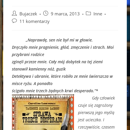
Post
Post
Post
Bujaczek
9 marca, 2013
Inne
author:
published:
category:
Post
11 komentarzy
comments:
„Naprawdę, sen nie był mi w głowie.
Dręczyło mnie pragnienie, głód, zmęczenie i strach. Moi
przybrani rodzice
zginęli przeze mnie. Cały mój dobytek na tej ziemi
stanowił kamienny nóż, guzik
Detektywa i ubranie, które robiło ze mnie świerszcza w
misce ryżu. A ponadto
ścigało mnie trzech żądnych krwi desperado.”*
Gdy człowiek
czuje się zagrożony
pierwszą jego myślą
jest ucieczka. I
rzeczywiście, czasem