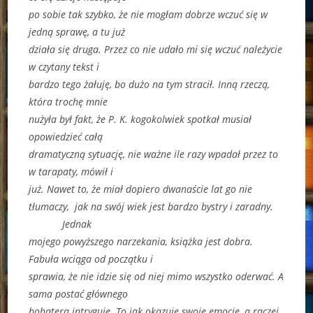
po sobie tak szybko, że nie mogłam dobrze wczuć się w
jedną sprawę, a tu już
działa się druga. Przez co nie udało mi się wczuć należycie
w czytany tekst i
bardzo tego żałuję, bo dużo na tym stracił. Inną rzeczą,
która trochę mnie
nużyła był fakt, że P. K. kogokolwiek spotkał musiał
opowiedzieć całą
dramatyczną sytuację, nie ważne ile razy wpadał przez to
w tarapaty, mówił i
już. Nawet to, że miał dopiero dwanaście lat go nie
tłumaczy, jak na swój wiek jest bardzo bystry i zaradny.
Jednak
mojego powyższego narzekania, książka jest dobra.
Fabuła wciąga od początku i
sprawia, że nie idzie się od niej mimo wszystko oderwać. A
sama postać głównego
bohatera intryguje. To jak okazuje swoje emocje, a raczej