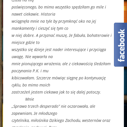
poświęconego, bo mimo wszystko spędziłam go mile i
nawet ciekawie. Historia
wciągnęła mnie na tyle by przymknąć oko na jej
mankamenty i cieszyć się tym co
w niej dobre. A przyznać muszę, że fabuła, bohaterowie i
miejsce gdzie to
wszystko się dzieje jest nader interesujące i przyciąga
uwagę. Nie wywarła na
mnie pionującego wrażenia, ale z ciekawością śledziłam
poczynania P.K. i mu
kibicowałam. Szczerze mówiąc sięgnę po kontynuację
cyklu, bo mimo moich
zastrzeżeń jestem ciekawa jak to się dalej potoczy.
Mnie
„Sprawa trzech desperado” nie oczarowała, ale
zapewniam, że młodszego
czytelnika, miłośnika Dzikiego Zachodu, westernów oraz