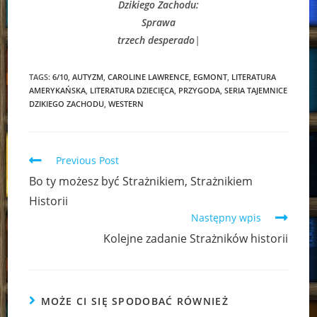
Dzikiego Zachodu:
Sprawa
trzech desperado
|
TAGS:
6/10
,
AUTYZM
,
CAROLINE LAWRENCE
,
EGMONT
,
LITERATURA
AMERYKAŃSKA
,
LITERATURA DZIECIĘCA
,
PRZYGODA
,
SERIA TAJEMNICE
DZIKIEGO ZACHODU
,
WESTERN
Read
Previous Post
more
Bo ty możesz być Strażnikiem, Strażnikiem
articles
Historii
Następny wpis
Kolejne zadanie Strażników historii
MOŻE CI SIĘ SPODOBAĆ RÓWNIEŻ