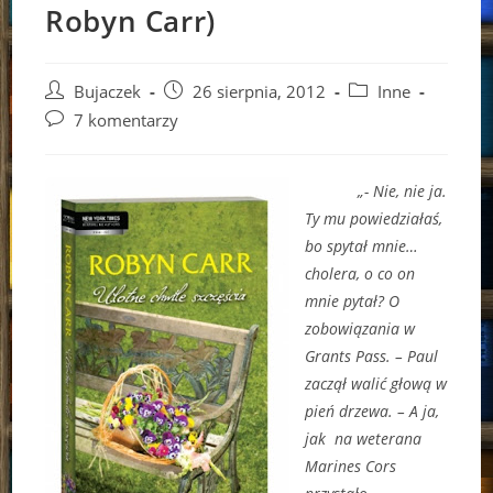
Robyn Carr)
Post
Post
Post
Bujaczek
26 sierpnia, 2012
Inne
author:
published:
category:
Post
7 komentarzy
comments:
„- Nie, nie ja.
Ty mu powiedziałaś,
bo spytał mnie…
cholera, o co on
mnie pytał? O
zobowiązania w
Grants Pass. – Paul
zaczął walić głową w
pień drzewa. – A ja,
jak na weterana
Marines Cors