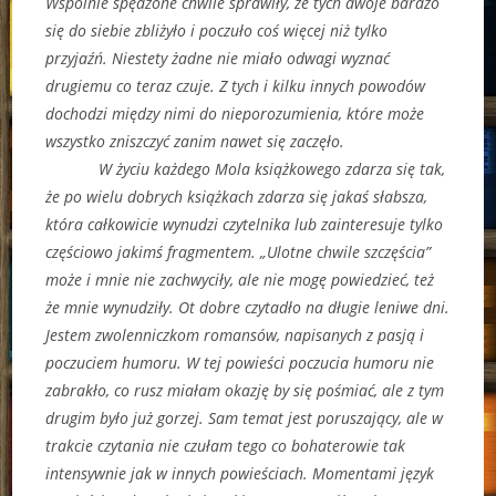
Wspólnie spędzone chwile sprawiły, że tych dwoje bardzo
się do siebie zbliżyło i poczuło coś więcej niż tylko
przyjaźń. Niestety żadne nie miało odwagi wyznać
drugiemu co teraz czuje. Z tych i kilku innych powodów
dochodzi między nimi do nieporozumienia, które może
wszystko zniszczyć zanim nawet się zaczęło.
W życiu każdego Mola książkowego zdarza się tak,
że po wielu dobrych książkach zdarza się jakaś słabsza,
która całkowicie wynudzi czytelnika lub zainteresuje tylko
częściowo jakimś fragmentem. „Ulotne chwile szczęścia”
może i mnie nie zachwyciły, ale nie mogę powiedzieć, też
że mnie wynudziły. Ot dobre czytadło na długie leniwe dni.
Jestem zwolenniczkom romansów, napisanych z pasją i
poczuciem humoru. W tej powieści poczucia humoru nie
zabrakło, co rusz miałam okazję by się pośmiać, ale z tym
drugim było już gorzej. Sam temat jest poruszający, ale w
trakcie czytania nie czułam tego co bohaterowie tak
intensywnie jak w innych powieściach. Momentami język