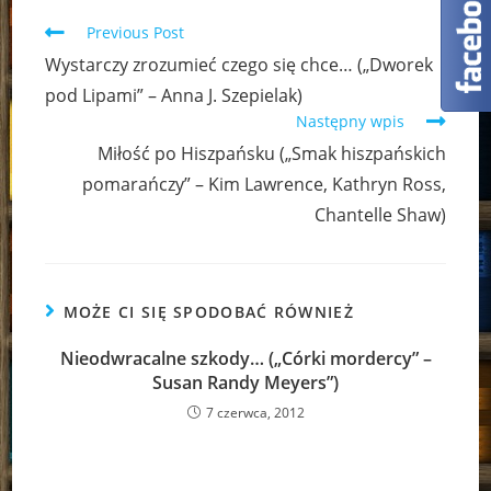
Read
Previous Post
more
Wystarczy zrozumieć czego się chce… („Dworek
articles
pod Lipami” – Anna J. Szepielak)
Następny wpis
Miłość po Hiszpańsku („Smak hiszpańskich
pomarańczy” – Kim Lawrence, Kathryn Ross,
Chantelle Shaw)
MOŻE CI SIĘ SPODOBAĆ RÓWNIEŻ
Nieodwracalne szkody… („Córki mordercy” –
Susan Randy Meyers”)
7 czerwca, 2012