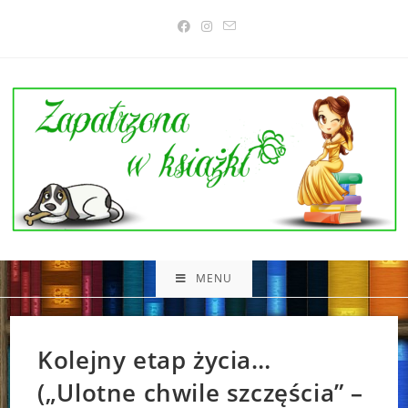
Skip
to
content
MENU
Kolejny etap życia…
(„Ulotne chwile szczęścia” –