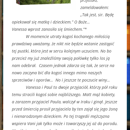
przystało,
zameldowałem:
„Tak jest, sir. Będę
opiekował się matką i dzieckiem.” O Boże…
Vanessa wprost zanosiła się śmiechem.”*
W momencie utraty kogoś kochanego miłością
prawdziwą uważamy, że nikt nie będzie wstanie zastąpić
tej pustki, która jest w sercu kolejnym uczuciem. No bo
przecież my już znaleźliśmy swoją połówkę tylko los ją
nam odebrał. Czasem jednak zdarza się tak, że serce na
nowo zaczyna bić dla kogoś innego mimo naszych
sprzeciwów i oporów… No i jeszcze te poczucie winy…
Vanessa i Paul to dwoje przyjaciół, którzy pół roku
temu stracili kogoś sobie najbliższego. Matt mąż kobiety,
a zarazem przyjaciel Paula, walczył w Iraku i ginął. Jeszcze
przed śmiercią prosił przyjaciela by ten zajął się jego żoną
i nienarodzonym dzieckiem. Po tej tragedii mężczyzna
wspiera Vani jak tylko może i towarzyszy jej aż do porodu.