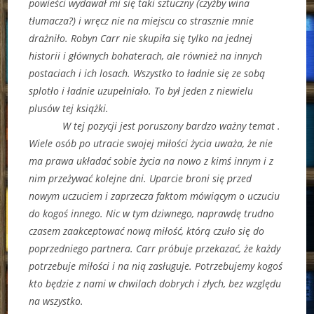
powieści wydawał mi się taki sztuczny (czyżby wina
tłumacza?) i wręcz nie na miejscu co strasznie mnie
drażniło. Robyn Carr nie skupiła się tylko na jednej
historii i głównych bohaterach, ale również na innych
postaciach i ich losach. Wszystko to ładnie się ze sobą
splotło i ładnie uzupełniało. To był jeden z niewielu
plusów tej książki.
W tej pozycji jest poruszony bardzo ważny temat .
Wiele osób po utracie swojej miłości życia uważa, że nie
ma prawa układać sobie życia na nowo z kimś innym i z
nim przeżywać kolejne dni. Uparcie broni się przed
nowym uczuciem i zaprzecza faktom mówiącym o uczuciu
do kogoś innego. Nic w tym dziwnego, naprawdę trudno
czasem zaakceptować nową miłość, którą czuło się do
poprzedniego partnera. Carr próbuje przekazać, że każdy
potrzebuje miłości i na nią zasługuje. Potrzebujemy kogoś
kto będzie z nami w chwilach dobrych i złych, bez względu
na wszystko.