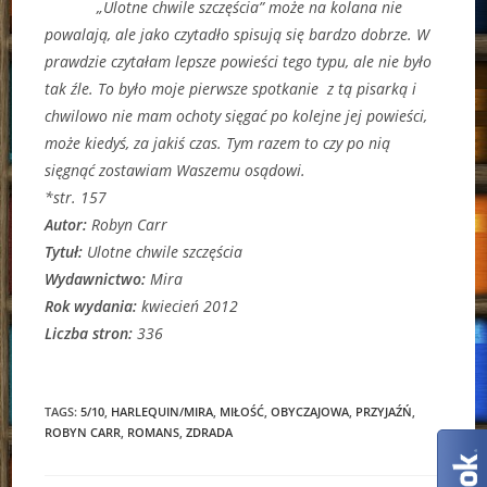
„Ulotne chwile szczęścia” może na kolana nie
powalają, ale jako czytadło spisują się bardzo dobrze. W
prawdzie czytałam lepsze powieści tego typu, ale nie było
tak źle. To było moje pierwsze spotkanie z tą pisarką i
chwilowo nie mam ochoty sięgać po kolejne jej powieści,
może kiedyś, za jakiś czas. Tym razem to czy po nią
sięgnąć zostawiam Waszemu osądowi.
*str. 157
Autor:
Robyn Carr
Tytuł:
Ulotne chwile szczęścia
Wydawnictwo:
Mira
Rok wydania:
kwiecień 2012
Liczba stron:
336
TAGS:
5/10
,
HARLEQUIN/MIRA
,
MIŁOŚĆ
,
OBYCZAJOWA
,
PRZYJAŹŃ
,
ROBYN CARR
,
ROMANS
,
ZDRADA