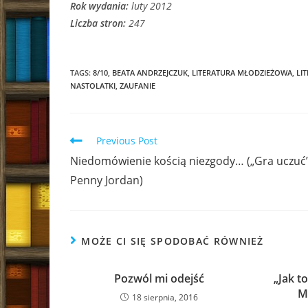
Rok wydania:
luty 2012
Liczba stron:
247
TAGS:
8/10
,
BEATA ANDRZEJCZUK
,
LITERATURA MŁODZIEŻOWA
,
LI
NASTOLATKI
,
ZAUFANIE
Read
Previous Post
more
Niedomówienie kością niezgody… („Gra uczuć”
articles
Penny Jordan)
MOŻE CI SIĘ SPODOBAĆ RÓWNIEŻ
Pozwól mi odejść
„Jak t
M
18 sierpnia, 2016