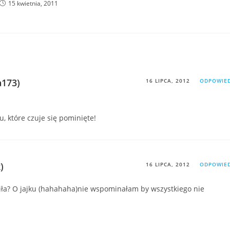
15 kwietnia, 2011
a173)
16 LIPCA, 2012
ODPOWIE
u, które czuje się pominięte!
)
16 LIPCA, 2012
ODPOWIE
iła? O jajku (hahahaha)nie wspominałam by wszystkiego nie