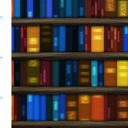
DZ
DZ
DZ