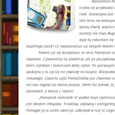
Nastoletnia Natka u
trzeba się przykładać 
rade. Dziewczyna jest
lata temu na wakacjac
wolną chwilę, wspiera 
niestety nie trwa dług
dąży by zakochani się 
wspólnego Jacek? Co najważniejsze czy związek Natalii
Pewnie już się domyślacie, że serię Pamiętnik nasto
napisane. Z pewnością się powtórzę, ale po początkowyc
które czytałam i zamierzam dalej czytać. Po pierwszyc
spokojna o to czy się nie zawiodę na książce. Wiedzia
ciekawego. Czwarta część Pamiętników jest chwilowo ost
od razu sięgnąć po dalsze pozycje. Wiem też jednak, że 
ubolewam, a skaczę z radości.
„Pamiętnik nastolatki 4” podbił moje czytelnicze s
jest ideałem chłopaka. Troskliwy, zabawny i inteligentny
Pomagał jej w siebie uwierzyć, odkrywał w niej to czego 