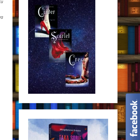
ku
wa
.