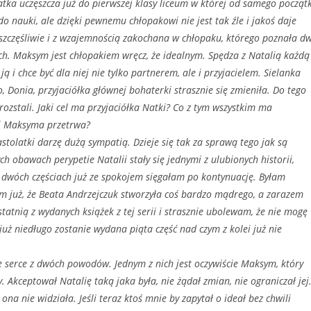
częszcza już do pierwszej klasy liceum w której od samego począt
do nauki, ale dzięki pewnemu chłopakowi nie jest tak źle i jakoś daje
 szczęśliwie i z wzajemnością zakochana w chłopaku, którego poznała d
h. Maksym jest chłopakiem wręcz, że idealnym. Spędza z Natalią każdą
ją i chce być dla niej nie tylko partnerem, ale i przyjacielem. Sielanka
o, Donia, przyjaciółka głównej bohaterki strasznie się zmieniła. Do tego
rozstali. Jaki cel ma przyjaciółka Natki? Co z tym wszystkim ma
 i Maksyma przetrwa?
latki darzę dużą sympatią. Dzieje się tak za sprawą tego jak są
h obawach perypetie Natalii stały się jednymi z ulubionych historii,
h dwóch częściach już ze spokojem sięgałam po kontynuację. Byłam
łam już, że Beata Andrzejczuk stworzyła coś bardzo mądrego, a zarazem
atnią z wydanych książek z tej serii i strasznie ubolewam, że nie mogę
już niedługo zostanie wydana piąta część nad czym z kolei już nie
erce z dwóch powodów. Jednym z nich jest oczywiście Maksym, który
. Akceptował Natalię taką jaka była, nie żądał zmian, nie ograniczał jej
ona nie widziała. Jeśli teraz ktoś mnie by zapytał o ideał bez chwili