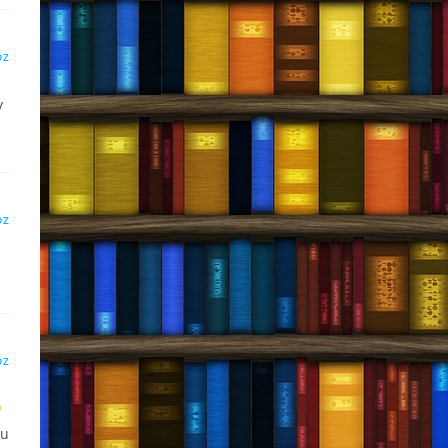
DZ
y
DZ
DZ
tu