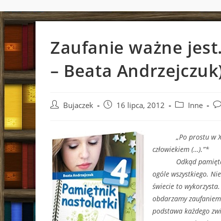
Zaufanie ważne jest
– Beata Andrzejczuk
Post
Post
Post
Po
Bujaczek
16 lipca, 2012
Inne
author:
published:
category:
co
„Po prostu w XXI wi
człowiekiem (…).”*
Odkąd pamiętamy w s
ogóle wszystkiego. Nie
świecie to wykorzysta
obdarzamy zaufaniem t
podstawa każdego związ