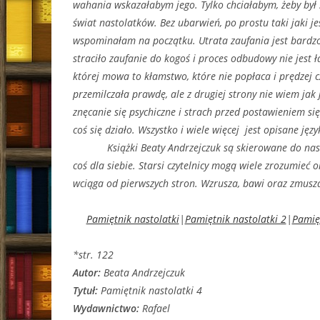
wahania wskazałabym jego. Tylko chciałabym, żeby był 
świat nastolatków. Bez ubarwień, po prostu taki jaki je
wspominałam na początku. Utrata zaufania jest bardzo
straciło zaufanie do kogoś i proces odbudowy nie jest 
której mowa to kłamstwo, które nie popłaca i prędzej c
przemilczała prawdę, ale z drugiej strony nie wiem jak
znęcanie się psychiczne i strach przed postawieniem si
coś się działo. Wszystko i wiele więcej jest opisane ję
Książki Beaty Andrzejczuk są skierowane do nastolet
coś dla siebie. Starsi czytelnicy mogą wiele zrozumieć 
wciąga od pierwszych stron. Wzrusza, bawi oraz zmus
Pamiętnik nastolatki
|
Pamiętnik nastolatki 2
|
Pamięt
*str. 122
Autor:
Beata Andrzejczuk
Tytuł:
Pamiętnik nastolatki 4
Wydawnictwo:
Rafael