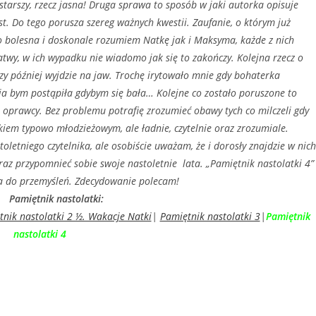
starszy, rzecz jasna! Druga sprawa to sposób w jaki autorka opisuje
st. Do tego porusza szereg ważnych kwestii. Zaufanie, o którym już
 bolesna i doskonale rozumiem Natkę jak i Maksyma, każde z nich
łatwy, w ich wypadku nie wiadomo jak się to zakończy. Kolejna rzecz o
zy później wyjdzie na jaw. Trochę irytowało mnie gdy bohaterka
 ja bym postąpiła gdybym się bała… Kolejne co zostało poruszone to
ę oprawcy. Bez problemu potrafię zrozumieć obawy tych co milczeli gdy
zykiem typowo młodzieżowym, ale ładnie, czytelnie oraz zrozumiale.
niego czytelnika, ale osobiście uważam, że i dorosły znajdzie w nich
oraz przypomnieć sobie swoje nastoletnie lata. „Pamiętnik nastolatki 4”
za do przemyśleń. Zdecydowanie polecam!
Pamiętnik nastolatki:
nik nastolatki 2 ½. Wakacje Natki
|
Pamiętnik nastolatki 3
|
Pamiętnik
nastolatki 4