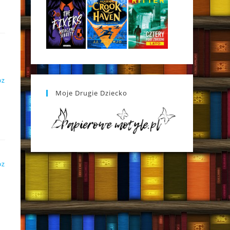
DZ
Moje Drugie Dziecko
DZ