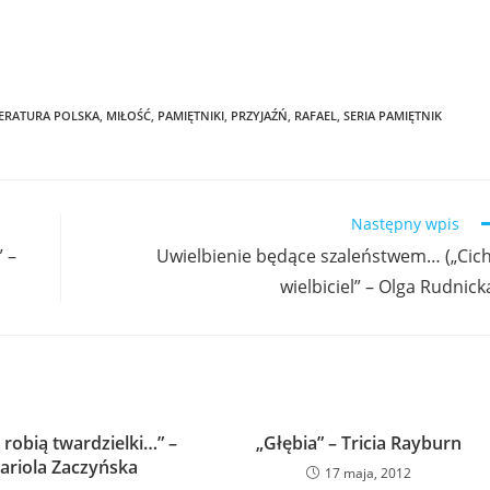
TERATURA POLSKA
,
MIŁOŚĆ
,
PAMIĘTNIKI
,
PRZYJAŹŃ
,
RAFAEL
,
SERIA PAMIĘTNIK
Następny wpis
 –
Uwielbienie będące szaleństwem… („Cic
wielbiciel” – Olga Rudnick
o robią twardzielki…” –
„Głębia” – Tricia Rayburn
ariola Zaczyńska
17 maja, 2012