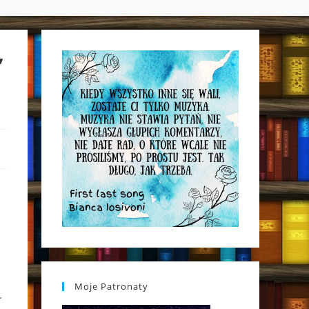
WEBSITE
”
SEARCH
Moje Patronaty
.