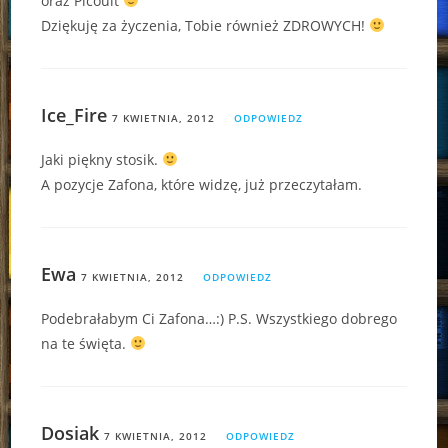
oraz Picoult
Dziękuję za życzenia, Tobie również ZDROWYCH!
Ice_Fire
7 KWIETNIA, 2012
ODPOWIEDZ
Jaki piękny stosik.
A pozycje Zafona, które widzę, już przeczytałam.
Ewa
7 KWIETNIA, 2012
ODPOWIEDZ
Podebrałabym Ci Zafona…:) P.S. Wszystkiego dobrego
na te święta.
Dosiak
7 KWIETNIA, 2012
ODPOWIEDZ