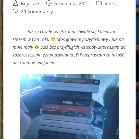
Post
Post
Post
Bujaczek
6 kwietnia, 2012
Inne
author:
published:
category:
Post
29 komentarzy
comments:
Już za chwilę święta, a ja chwalę się kolejnym
stosem w tym roku
Stos głównie pożyczeniowy i jak na
mnie mały
Dziś bez przydługich wstępów zapraszam do
zazdroszczenia yyy podziwiania ;D Przepraszam za jakość,
ale robione telefonem…