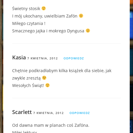
Świetny stosik
I mój ukochany, uwielbiam Zafón
Miłego czytania !
Smacznego jajka i mokrego Dyngusa
Kasia
7 KWIETNIA, 2012
ODPOWIEDZ
Chętnie podkradłabym kilka książek dla siebie, jak
zwykle zresztą
Wesołych Świąt!
Scarlett
7 KWIETNIA, 2012
ODPOWIEDZ
Od dawna mam w planach coś Zafóna.
Miłej lektury.