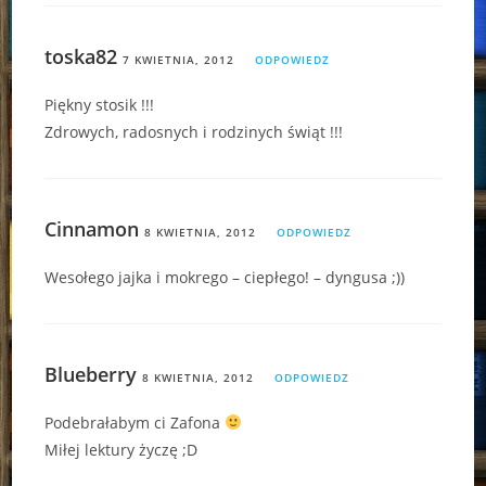
toska82
7 KWIETNIA, 2012
ODPOWIEDZ
Piękny stosik !!!
Zdrowych, radosnych i rodzinych świąt !!!
Cinnamon
8 KWIETNIA, 2012
ODPOWIEDZ
Wesołego jajka i mokrego – ciepłego! – dyngusa ;))
Blueberry
8 KWIETNIA, 2012
ODPOWIEDZ
Podebrałabym ci Zafona
Miłej lektury życzę ;D