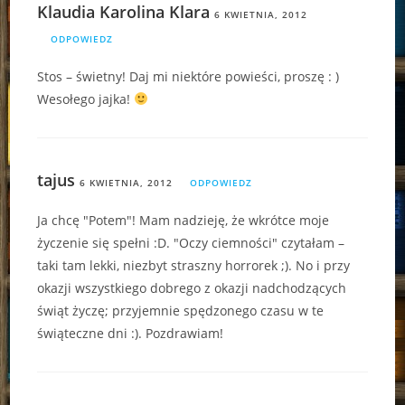
Klaudia Karolina Klara
6 KWIETNIA, 2012
ODPOWIEDZ
Stos – świetny! Daj mi niektóre powieści, proszę : )
Wesołego jajka!
tajus
6 KWIETNIA, 2012
ODPOWIEDZ
Ja chcę "Potem"! Mam nadzieję, że wkrótce moje
życzenie się spełni :D. "Oczy ciemności" czytałam –
taki tam lekki, niezbyt straszny horrorek ;). No i przy
okazji wszystkiego dobrego z okazji nadchodzących
świąt życzę; przyjemnie spędzonego czasu w te
świąteczne dni :). Pozdrawiam!