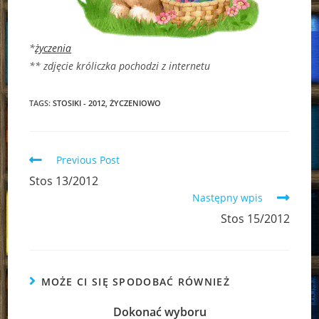
*
życzenia
** zdjęcie króliczka pochodzi z internetu
TAGS:
STOSIKI - 2012
,
ŻYCZENIOWO
Read
Previous Post
more
Stos 13/2012
articles
Następny wpis
Stos 15/2012
MOŻE CI SIĘ SPODOBAĆ RÓWNIEŻ
Dokonać wyboru