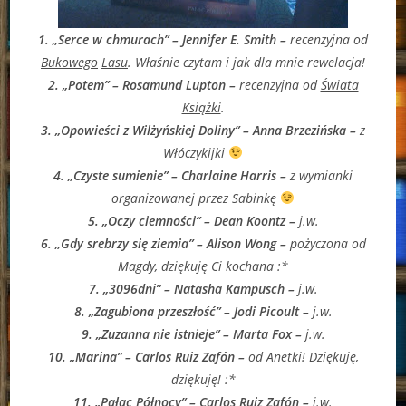
1. „Serce w chmurach” – Jennifer E. Smith –
recenzyjna od
Bukowego
Lasu
. Właśnie czytam i jak dla mnie rewelacja!
2. „Potem” – Rosamund Lupton –
recenzyjna od
Świata
Książki
.
3. „Opowieści z Wilżyńskiej Doliny” – Anna Brzezińska –
z
Włóczykijki
4. „Czyste sumienie” – Charlaine Harris –
z wymianki
organizowanej przez Sabinkę
5. „Oczy ciemności” – Dean Koontz –
j.w.
6. „Gdy srebrzy się ziemia” – Alison Wong –
pożyczona od
Magdy, dziękuję Ci kochana :*
7. „3096dni” – Natasha Kampusch –
j.w.
8. „Zagubiona przeszłość” – Jodi Picoult –
j.w.
9. „Zuzanna nie istnieje” – Marta Fox –
j.w.
10. „Marina” – Carlos Ruiz Zafón –
od Anetki! Dziękuję,
dziękuję! :*
11. „Pałac Północy” – Carlos Ruiz Zafón –
j.w.