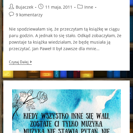
Post
Post
Post
Bujaczek
11 maja, 2011
Inne
author:
published:
category:
Post
9 komentarzy
comments:
Nie spodziewałam się, że przeczytam tą książkę w ciągu
paru godzin. A jednak to się stało. Odkąd zobaczyłam, że
powstaje ta książka wiedziałam, że będę musiała ją
przeczytać. Jan Paweł II był zawsze dla mnie…
„Jan
Czytaj Dalej
Paweł
II
W
Sercu
Świata.
Świadectwo
O
Błogosławionym
Papieżu”
–
Angelo
Comastri