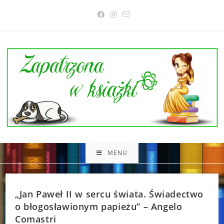
Skip
to
content
MENU
„Jan Paweł II w sercu świata. Świadectwo
o błogosławionym papieżu” – Angelo
Comastri