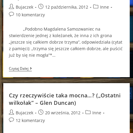
Post
Post
Post
Bujaczek
12 października, 2012
Inne
author:
published:
category:
Post
10 komentarzy
comments:
„Podobno Magdalena Samozwaniec na
stwierdzenie jednej z koleżanek, że inna z ich grona
„jeszcze się całkiem dobrze trzyma”, odpowiedziała (cytat
z pamięci): „trzyma się jeszcze całkiem dobrze, ale puścić
już by się nie mogła”*…
Jedno
Czytaj Dalej
Odkrycie,
A
Takie
Zmiany…
(„Wypadek
Czy rzeczywiście taka mocna…? („Ostatni
Na
Ulicy
wilkołak” – Glen Duncan)
Starowiślnej”
–
Post
Post
Post
Bujaczek
20 września, 2012
Inne
Lucyna
author:
published:
category:
Post
12 komentarzy
Olejniczak)
comments: