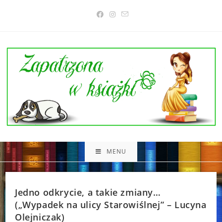
Skip
to
content
MENU
Jedno odkrycie, a takie zmiany…
(„Wypadek na ulicy Starowiślnej” – Lucyna
Olejniczak)