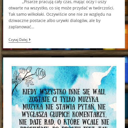
„Pisarze pracują cały czas, mając oczy i uszy
otwarte na wszystko, co się może przydać w twórczości.
Tak samo wilkołaki. Oczywiście one nie ze względu na
dziwaczne postacie albo urywki dialogów, ale by
zaplanować…
Czy
Czytaj Dalej
Rzeczywiście
Taka
Mocna…?
(„Ostatni
Wilkołak”
–
Glen
Duncan)