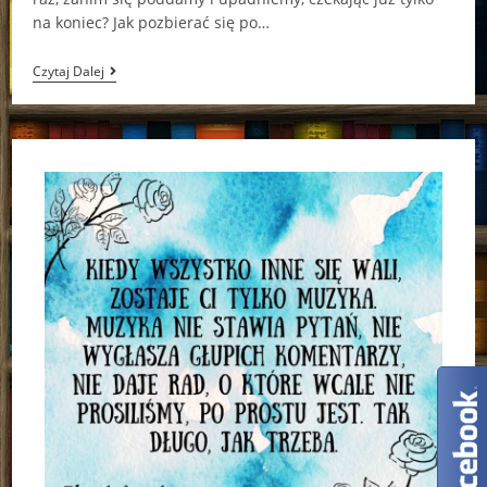
na koniec? Jak pozbierać się po…
“Więcej
Czytaj Dalej
Niż
My”
Jay
McLean