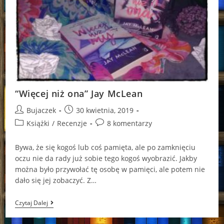
“Więcej niż ona” Jay McLean
Post
Post
Bujaczek
30 kwietnia, 2019
author:
published:
Post
Post
Książki
/
Recenzje
8 komentarzy
category:
comments:
Bywa, że się kogoś lub coś pamięta, ale po zamknięciu
oczu nie da rady już sobie tego kogoś wyobrazić. Jakby
można było przywołać tę osobę w pamięci, ale potem nie
dało się jej zobaczyć. Z…
“Więcej
Czytaj Dalej
Niż
Ona”