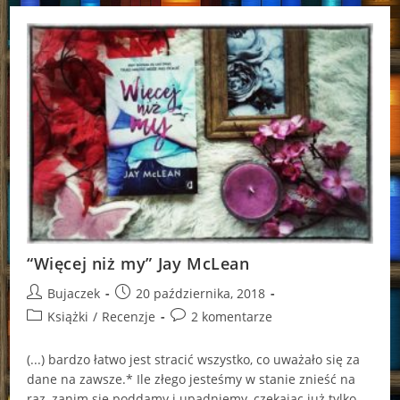
Jay
McLean
“Więcej niż my” Jay McLean
Post
Post
Bujaczek
20 października, 2018
author:
published:
Post
Post
Książki
/
Recenzje
2 komentarze
category:
comments:
(...) bardzo łatwo jest stracić wszystko, co uważało się za
dane na zawsze.* Ile złego jesteśmy w stanie znieść na
raz, zanim się poddamy i upadniemy, czekając już tylko