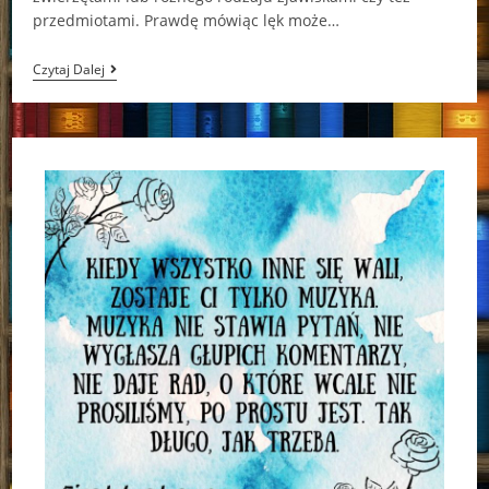
przedmiotami. Prawdę mówiąc lęk może…
Jedno
Czytaj Dalej
Ukąszenie
Na
Całe
Życie