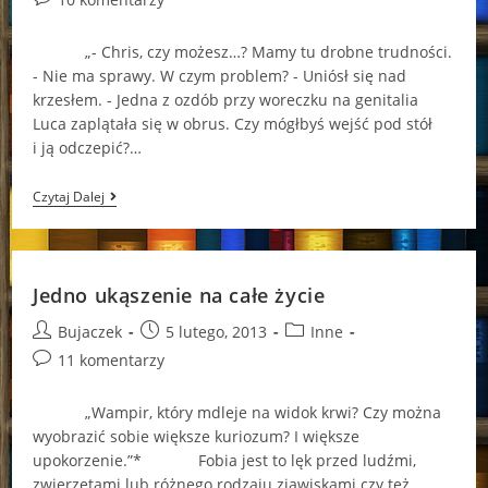
comments:
„- Chris, czy możesz…? Mamy tu drobne trudności.
- Nie ma sprawy. W czym problem? - Uniósł się nad
krzesłem. - Jedna z ozdób przy woreczku na genitalia
Luca zaplątała się w obrus. Czy mógłbyś wejść pod stół
i ją odczepić?…
Humorzasty
Czytaj Dalej
Wampir
Jedno ukąszenie na całe życie
Post
Post
Post
Bujaczek
5 lutego, 2013
Inne
author:
published:
category:
Post
11 komentarzy
comments:
„Wampir, który mdleje na widok krwi? Czy można
wyobrazić sobie większe kuriozum? I większe
upokorzenie.”* Fobia jest to lęk przed ludźmi,
zwierzętami lub różnego rodzaju zjawiskami czy też