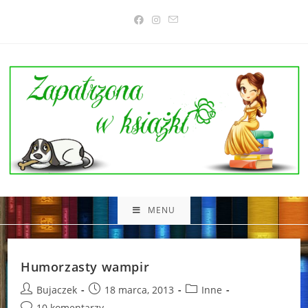
Skip
to
content
MENU
Humorzasty wampir
Post
Post
Post
Bujaczek
18 marca, 2013
Inne
author:
published:
category:
Post
10 komentarzy