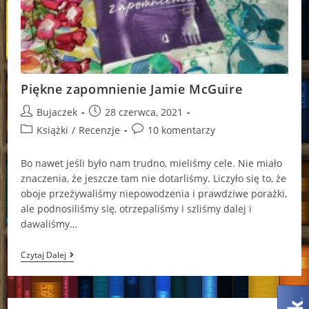
Piękne zapomnienie Jamie McGuire
Post
Post
Bujaczek
28 czerwca, 2021
author:
published:
Post
Post
Książki
/
Recenzje
10 komentarzy
category:
comments:
Bo nawet jeśli było nam trudno, mieliśmy cele. Nie miało
znaczenia, że jeszcze tam nie dotarliśmy. Liczyło się to, że
oboje przeżywaliśmy niepowodzenia i prawdziwe porażki,
ale podnosiliśmy się, otrzepaliśmy i szliśmy dalej i
dawaliśmy…
Piękne
Czytaj Dalej
Zapomnienie
Jamie
McGuire