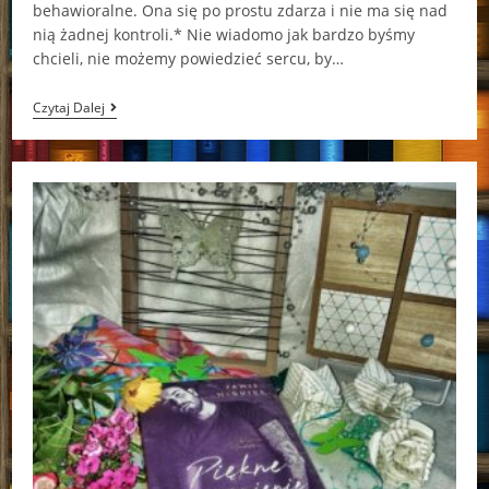
behawioralne. Ona się po prostu zdarza i nie ma się nad
nią żadnej kontroli.* Nie wiadomo jak bardzo byśmy
chcieli, nie możemy powiedzieć sercu, by…
Piękne
Czytaj Dalej
Odkupienie
Jamie
McGuire