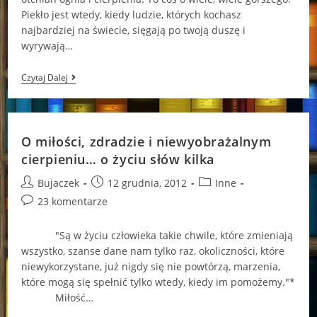
Piekło jest wtedy, kiedy ludzie, których kochasz
najbardziej na świecie, sięgają po twoją duszę i
wyrywają…
„What
Czytaj Dalej
Becomes
Of
The
Broken
Hearted?”*
O miłości, zdradzie i niewyobrażalnym
cierpieniu… o życiu słów kilka
Post
Post
Post
Bujaczek
12 grudnia, 2012
Inne
author:
published:
category:
Post
23 komentarze
comments:
"Są w życiu człowieka takie chwile, które zmieniają
wszystko, szanse dane nam tylko raz, okoliczności, które
niewykorzystane, już nigdy się nie powtórzą, marzenia,
które mogą się spełnić tylko wtedy, kiedy im pomożemy."*
Miłość…