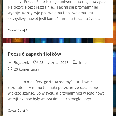
„- Przecież nie istnieje uniwersalna racja na życie.
W
Na pożycie też zresztą nie… Tak mi się przynajmniej
Tej
Chwili”*
wydaje. Każdy żyje po swojemu i po swojemu jest
szczęśliwy, nawet jeśli komuś innemu to samo życie…
Po
Czytaj Dalej
Raz
Kolejny
U
Dziewczynek
;)
Poczuć zapach fiołków
Post
Post
Post
Bujaczek
23 stycznia, 2013
Inne
author:
published:
category:
Post
20 komentarzy
comments:
„To nie Sfery, gdzie każda myśl skutkowała
rezultatem. A mimo to miała poczucie, że dała sobie
większe szanse. Bo w życiu, a przynajmniej w jego nowej
wersji, szanse były wszystkim, na co mogła liczyć.…
Poczuć
Czytaj Dalej
Zapach