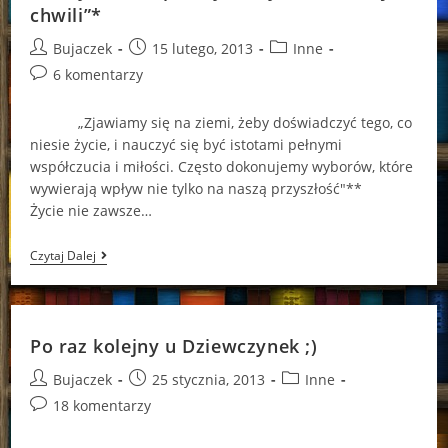
chwili”*
Post
Post
Post
Bujaczek
15 lutego, 2013
Inne
author:
published:
category:
Post
6 komentarzy
comments:
„Zjawiamy się na ziemi, żeby doświadczyć tego, co
niesie życie, i nauczyć się być istotami pełnymi
współczucia i miłości. Często dokonujemy wyborów, które
wywierają wpływ nie tylko na naszą przyszłość"**
Życie nie zawsze…
„Ale
Czytaj Dalej
Przeszłość
To
Tylko
Wspomnienie,
Przyszłość
Po raz kolejny u Dziewczynek ;)
To
Tylko
Post
Post
Post
Bujaczek
25 stycznia, 2013
Inne
Oczekiwanie,
A
author:
published:
category:
Post
18 komentarzy
Rzeczywistość
comments:
Przeżywamy
Teraz,