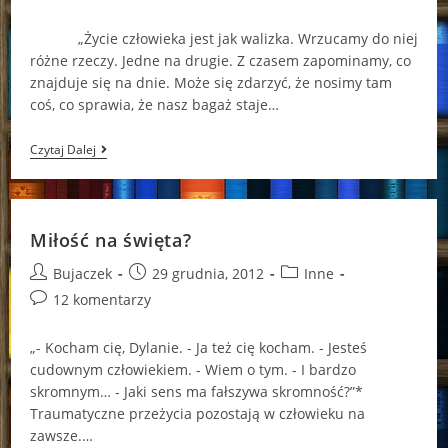
category:
comments:
„Życie człowieka jest jak walizka. Wrzucamy do niej
różne rzeczy. Jedne na drugie. Z czasem zapominamy, co
znajduje się na dnie. Może się zdarzyć, że nosimy tam
coś, co sprawia, że nasz bagaż staje…
Ponownie
Czytaj Dalej
O
Miłości
Miłość na święta?
Post
Post
Post
Bujaczek
29 grudnia, 2012
Inne
author:
published:
category:
Post
12 komentarzy
comments:
„- Kocham cię, Dylanie. - Ja też cię kocham. - Jesteś
cudownym człowiekiem. - Wiem o tym. - I bardzo
skromnym… - Jaki sens ma fałszywa skromność?”*
Traumatyczne przeżycia pozostają w człowieku na
zawsze.…