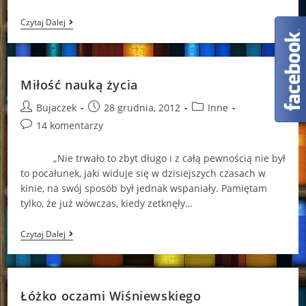
Miłość
Czytaj Dalej
Na
Święta?
Miłość nauką życia
Post
Post
Post
Bujaczek
28 grudnia, 2012
Inne
author:
published:
category:
Post
14 komentarzy
comments:
„Nie trwało to zbyt długo i z całą pewnością nie był
to pocałunek, jaki widuje się w dzisiejszych czasach w
kinie, na swój sposób był jednak wspaniały. Pamiętam
tylko, że już wówczas, kiedy zetknęły…
Miłość
Czytaj Dalej
Nauką
Życia
Łóżko oczami Wiśniewskiego