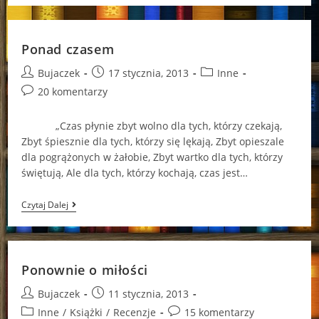
Fiołków
Ponad czasem
Post
Post
Post
Bujaczek
17 stycznia, 2013
Inne
author:
published:
category:
Post
20 komentarzy
comments:
„Czas płynie zbyt wolno dla tych, którzy czekają,
Zbyt śpiesznie dla tych, którzy się lękają, Zbyt opieszale
dla pogrążonych w żałobie, Zbyt wartko dla tych, którzy
świętują, Ale dla tych, którzy kochają, czas jest…
Ponad
Czytaj Dalej
Czasem
Ponownie o miłości
Post
Post
Bujaczek
11 stycznia, 2013
author:
published:
Post
Post
Inne
/
Książki
/
Recenzje
15 komentarzy