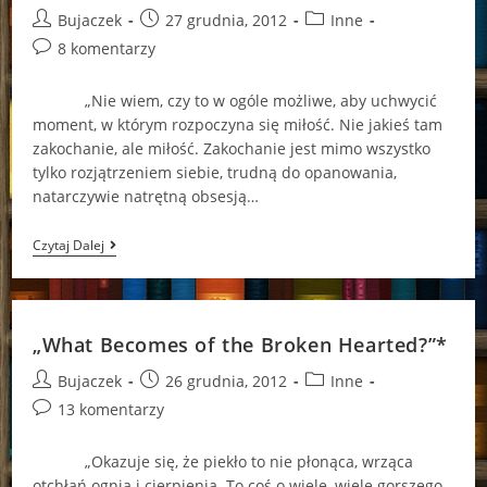
Post
Post
Post
Bujaczek
27 grudnia, 2012
Inne
author:
published:
category:
Post
8 komentarzy
comments:
„Nie wiem, czy to w ogóle możliwe, aby uchwycić
moment, w którym rozpoczyna się miłość. Nie jakieś tam
zakochanie, ale miłość. Zakochanie jest mimo wszystko
tylko rozjątrzeniem siebie, trudną do opanowania,
natarczywie natrętną obsesją…
Łóżko
Czytaj Dalej
Oczami
Wiśniewskiego
„What Becomes of the Broken Hearted?”*
Post
Post
Post
Bujaczek
26 grudnia, 2012
Inne
author:
published:
category:
Post
13 komentarzy
comments:
„Okazuje się, że piekło to nie płonąca, wrząca
otchłań ognia i cierpienia. To coś o wiele, wiele gorszego.