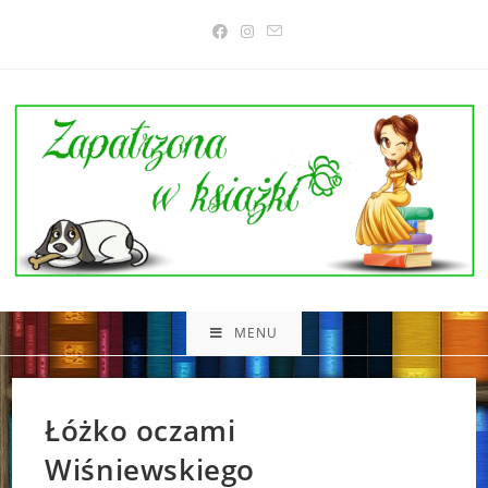
Skip
to
content
MENU
Łóżko oczami
Wiśniewskiego