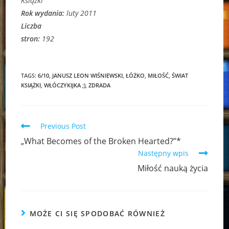
Książki
Rok wydania:
luty 2011
Liczba
stron:
192
TAGS:
6/10
,
JANUSZ LEON WIŚNIEWSKI
,
ŁÓŻKO
,
MIŁOŚĆ
,
ŚWIAT
KSIĄŻKI
,
WŁÓCZYKIJKA ;)
,
ZDRADA
Read
Previous Post
more
„What Becomes of the Broken Hearted?”*
articles
Następny wpis
Miłość nauką życia
MOŻE CI SIĘ SPODOBAĆ RÓWNIEŻ