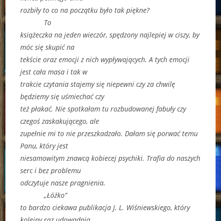
rozbiły to co na początku było tak piękne?
To
książeczka na jeden wieczór, spędzony najlepiej w ciszy, by
móc się skupić na
tekście oraz emocji z nich wypływających. A tych emocji
jest cała masa i tak w
trakcie czytania stajemy się niepewni czy za chwilę
będziemy się uśmiechać czy
też płakać. Nie spotkałam tu rozbudowanej fabuły czy
czegoś zaskakującego, ale
zupełnie mi to nie przeszkadzało. Dałam się porwać temu
Panu, który jest
niesamowitym znawcą kobiecej psychiki. Trafia do naszych
serc i bez problemu
odczytuje nasze pragnienia.
„Łóżko”
to bardzo ciekawa publikacja J. L. Wiśniewskiego, który
kolejny raz udowadnia