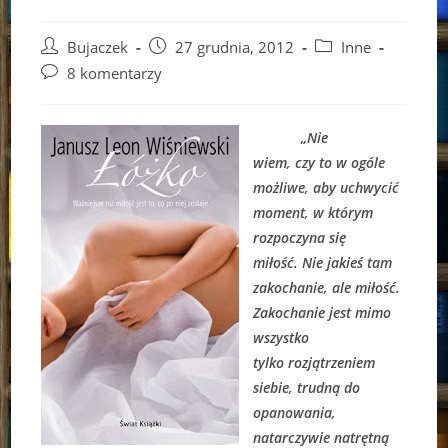
Post
Post
Post
Bujaczek
27 grudnia, 2012
Inne
author:
published:
category:
Post
8 komentarzy
comments:
„Nie
wiem, czy to w ogóle
możliwe, aby uchwycić
moment, w którym
rozpoczyna się
miłość. Nie jakieś tam
zakochanie, ale miłość.
Zakochanie jest mimo
wszystko
tylko rozjątrzeniem
siebie, trudną do
opanowania,
natarczywie natrętną