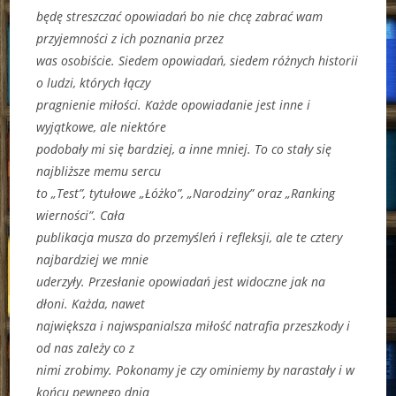
będę streszczać opowiadań bo nie chcę zabrać wam
przyjemności z ich poznania przez
was osobiście. Siedem opowiadań, siedem różnych historii
o ludzi, których łączy
pragnienie miłości. Każde opowiadanie jest inne i
wyjątkowe, ale niektóre
podobały mi się bardziej, a inne mniej. To co stały się
najbliższe memu sercu
to „Test”, tytułowe „Łóżko”, „Narodziny” oraz „Ranking
wierności”. Cała
publikacja musza do przemyśleń i refleksji, ale te cztery
najbardziej we mnie
uderzyły. Przesłanie opowiadań jest widoczne jak na
dłoni. Każda, nawet
największa i najwspanialsza miłość natrafia przeszkody i
od nas zależy co z
nimi zrobimy. Pokonamy je czy ominiemy by narastały i w
końcu pewnego dnia