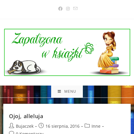
Skip
to
content
MENU
Ojoj, alleluja
Post
Post
Post
Bujaczek
16 sierpnia, 2016
Inne
author:
published:
category:
Post
0 Komentarzy