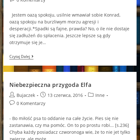
comments:
Jestem oazą spokoju, usilnie wmawiał sobie Konrad,
oazą spokoju na burzliwym morzu agresji i
desperacji.*Spadki są fajne, prawda? No, o ile nie dostaje
się zadłużeń do spłacenia. Jeszcze lepsze są gdy
otrzymuje się je…
Ojoj,
Czytaj Dalej
Alleluja
Niebezpieczna przygoda Elfa
Post
Post
Post
Bujaczek
13 czerwca, 2016
Inne
author:
published:
category:
Post
0 Komentarzy
comments:
- Bo miłość psa to oddanie na całe życie. Pies się nie
zastanawia, czy ma pomóc. On to po prostu robi... [s.236]
Chyba każdy posiadacz czworonoga wie, że to nie jet tylko
zwierze, ale może…