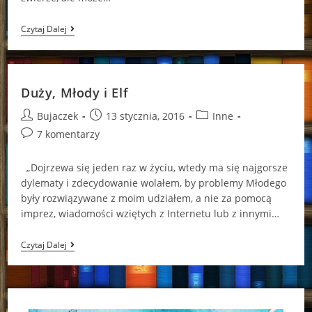
Niebezpieczna
Czytaj Dalej
Przygoda
Elfa
Duży, Młody i Elf
Post
Post
Post
Bujaczek
13 stycznia, 2016
Inne
author:
published:
category:
Post
7 komentarzy
comments:
„Dojrzewa się jeden raz w życiu, wtedy ma się najgorsze
dylematy i zdecydowanie wolałem, by problemy Młodego
były rozwiązywane z moim udziałem, a nie za pomocą
imprez, wiadomości wziętych z Internetu lub z innymi…
Duży,
Czytaj Dalej
Młody
I
Elf