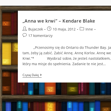
„Anna we krwi” – Kendare Blake
Post
Post
Post
Bujaczek
10 maja, 2012
Inne
author:
published:
category:
Post
17 komentarzy
comments:
„Przenosimy się do Ontario do Thunder Bay. J
tam, żeby ją zabić. Zabić Annę. Annę Korlov. Annę we
Krwi.”* Wyobraź sobie, że jesteś nastolatkiem,
który ma misje do spełnienia. Zadanie te nie jest…
„Anna
Czytaj Dalej
We
Krwi”
–
Kendare
Blake