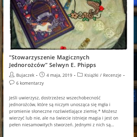
“Stowarzyszenie Magicznych
Jednorożców” Selwyn E. Phipps
Post
Post
Post
Bujaczek
4 maja, 2019
Książki
/
Recenzje
author:
published:
category:
Post
6 komentarzy
comments:
Jeśli uwierzysz, dostrzeżesz wszechobecność
jednorożców, które są niczym unosząca się mgła i
promienie słoneczne rozświetlające ziemię.* Możesz
wierzyć lub nie, ale na świecie istnieje magia i jest on
pełen niesamowitych stworzeń. Jednymi z nich są…