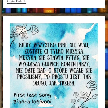
“Stowarzyszenie
Czytaj Dalej
Magicznych
Jednorożców”
Selwyn
E.
Phipps