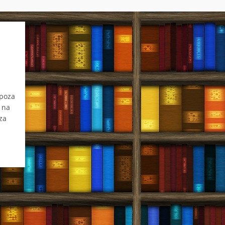
poza
 na
 za