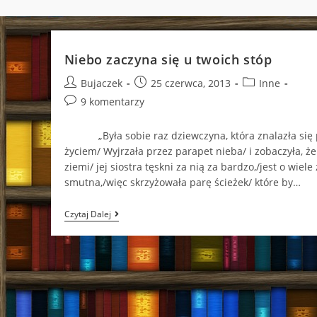
Niebo zaczyna się u twoich stóp
Post
Post
Post
Bujaczek
25 czerwca, 2013
Inne
author:
published:
category:
Post
9 komentarzy
comments:
„Była sobie raz dziewczyna, która znalazła się 
życiem/ Wyjrzała przez parapet nieba/ i zobaczyła, że
ziemi/ jej siostra tęskni za nią za bardzo,/jest o wiele
smutna,/więc skrzyżowała parę ścieżek/ które by…
Niebo
Czytaj Dalej
Zaczyna
Się
U
Twoich
Stóp