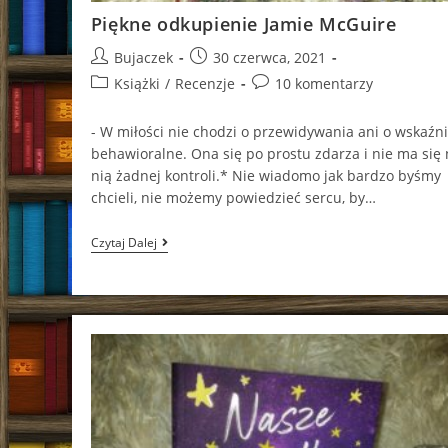
Piękne odkupienie Jamie McGuire
Post
Post
Bujaczek
30 czerwca, 2021
author:
published:
Post
Post
Książki
/
Recenzje
10 komentarzy
category:
comments:
- W miłości nie chodzi o przewidywania ani o wskaźni
behawioralne. Ona się po prostu zdarza i nie ma się
nią żadnej kontroli.* Nie wiadomo jak bardzo byśmy
chcieli, nie możemy powiedzieć sercu, by…
Piękne
Czytaj Dalej
Odkupienie
Jamie
McGuire