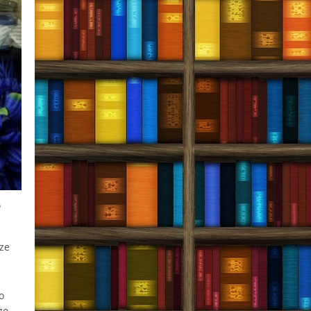
e
ze
o
go