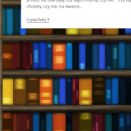
chcemy, czy nie, na świecie…
Nasze
Czytaj Dalej
Wszystkie
Światła
Jamie
McGuire