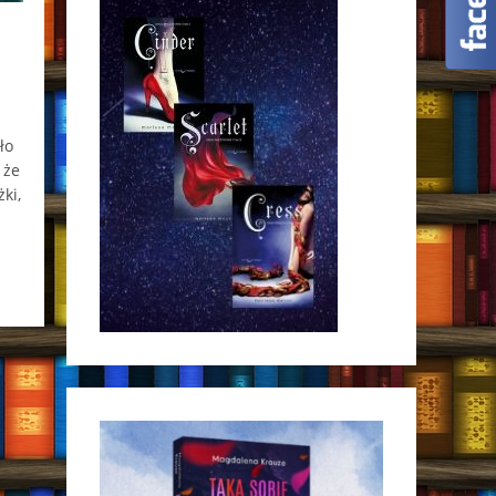
ło
 że
ki,