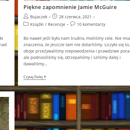
Piękne zapomnienie Jamie McGuire
Post
Post
Bujaczek
28 czerwca, 2021
author:
published:
Post
Post
Książki
/
Recenzje
10 komentarzy
category:
comments:
ki
Bo nawet jeśli było nam trudno, mieliśmy cele. Nie mia
 nad
znaczenia, że jeszcze tam nie dotarliśmy. Liczyło się to,
oboje przeżywaliśmy niepowodzenia i prawdziwe poraż
ale podnosiliśmy się, otrzepaliśmy i szliśmy dalej i
dawaliśmy…
Piękne
Czytaj Dalej
Zapomnienie
Jamie
McGuire