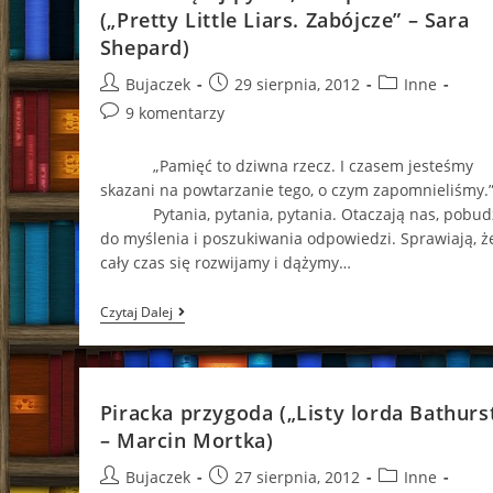
(„Pretty Little Liars. Zabójcze” – Sara
Shepard)
Post
Post
Post
Bujaczek
29 sierpnia, 2012
Inne
author:
published:
category:
Post
9 komentarzy
comments:
„Pamięć to dziwna rzecz. I czasem jesteśmy
skazani na powtarzanie tego, o czym zapomnieliśmy.
Pytania, pytania, pytania. Otaczają nas, pobud
do myślenia i poszukiwania odpowiedzi. Sprawiają, ż
cały czas się rozwijamy i dążymy…
Coraz
Czytaj Dalej
Więcej
Pytań,
A
Odpowiedzi
Brak…
Piracka przygoda („Listy lorda Bathurs
(„Pretty
Little
– Marcin Mortka)
Liars.
Zabójcze”
Post
Post
Post
Bujaczek
27 sierpnia, 2012
Inne
–