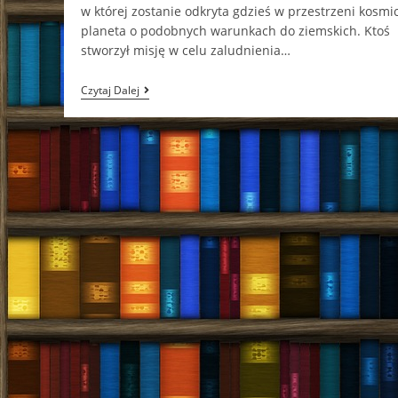
w której zostanie odkryta gdzieś w przestrzeni kosmi
planeta o podobnych warunkach do ziemskich. Ktoś
stworzył misję w celu zaludnienia…
Pochłonięta
Czytaj Dalej
Przez
Gwiazdy…
(„W
Otchłani”
–
Beth
Revis)