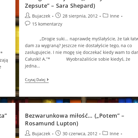
Bez
Zepsute” – Sara Shepard)
Serca”
–
Post
Post
Post
Bujaczek
28 sierpnia, 2012
Inne
Sara
author:
published:
category:
Post
15 komentarzy
Shepard)
comments:
„Drogie suki... naprawdę myślałyście, że tak łat
dam za wygraną? Jeszcze nie dostałyście tego, na co
zasługujecie. I nie mogę się doczekać kiedy wam to da
”*
Całuski! A.”* Wyobrażaliście sobie kiedyś, że
zają
jedna…
e
Łamigłówka
Czytaj Dalej
Życia…
(„Pretty
Little
Liars.
Zepsute”
–
Sara
ta”
Bezwarunkowa miłość… („Potem” –
Shepard)
Rosamund Lupton)
Post
Post
Post
Bujaczek
30 czerwca, 2012
Inne