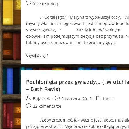
author:
published:
category:
Post
5 komentarzy
Sara
Shepard)
comments:
„- Co takiego? - Marynarz wybałuszył oczy. – A
myśmy właśnie z niego zwiali!- Jesteś nieprawdopod
spostrzegawczy.”* Każdy lubi być wolnym
człowiekiem podejmującym decyzje bez przymusu. N
lubimy być szantażowani, nie tolerujemy gdy…
Piracka
Czytaj Dalej
Przygoda
(„Listy
Lorda
Bathursta”
–
Pochłonięta przez gwiazdy… („W otchła
Marcin
Mortka)
– Beth Revis)
Post
Post
Post
Bujaczek
9 czerwca, 2012
Inne
author:
published:
category:
Post
22 komentarze
comments:
„Żeby zrozumieć, jak ważne jest niebo, musia
je najpierw stracić.” Wyobraźcie sobie odległą przyszł