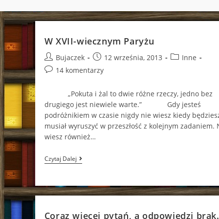
W XVII-wiecznym Paryżu
Post
Post
Post
Bujaczek
12 września, 2013
Inne
author:
published:
category:
Post
14 komentarzy
comments:
„Pokuta i żal to dwie różne rzeczy, jedno bez
drugiego jest niewiele warte.” Gdy jesteś
podróżnikiem w czasie nigdy nie wiesz kiedy będzies
musiał wyruszyć w przeszłość z kolejnym zadaniem. 
wiesz również…
W
Czytaj Dalej
XVII-
Wiecznym
Paryżu
Coraz więcej pytań, a odpowiedzi bra