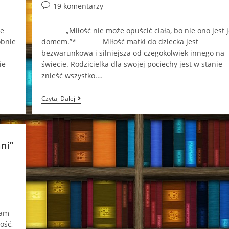
author:
published:
category:
Post
19 komentarzy
comments:
le
„Miłość nie może opuścić ciała, bo nie ono jest j
obnie
domem.”* Miłość matki do dziecka jest
bezwarunkowa i silniejsza od czegokolwiek innego na
ie
świecie. Rodzicielka dla swojej pociechy jest w stanie
znieść wszystko.…
Bezwarunkowa
Czytaj Dalej
Miłość…
(„Potem”
–
Rosamund
Lupton)
ni”
łam
ość,