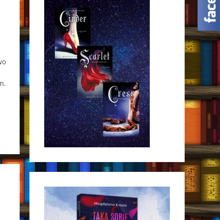
wo
m.