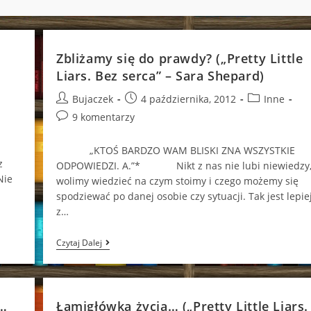
Zbliżamy się do prawdy? („Pretty Little
Liars. Bez serca” – Sara Shepard)
Post
Post
Post
Bujaczek
4 października, 2012
Inne
author:
published:
category:
Post
9 komentarzy
comments:
„KTOŚ BARDZO WAM BLISKI ZNA WSZYSTKIE
z
ODPOWIEDZI. A.”* Nikt z nas nie lubi niewiedzy
Nie
wolimy wiedzieć na czym stoimy i czego możemy się
spodziewać po danej osobie czy sytuacji. Tak jest lepie
z…
Zbliżamy
Czytaj Dalej
Się
Do
Prawdy?
(„Pretty
Little
k…
Łamigłówka życia… („Pretty Little Liars.
Liars.