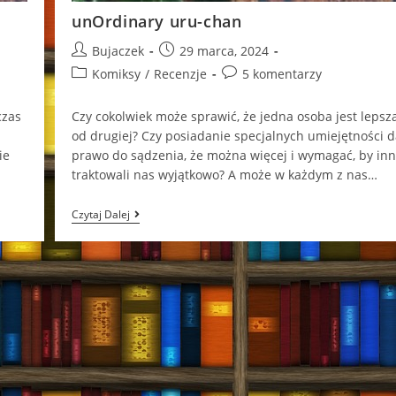
unOrdinary uru-chan
Post
Post
Bujaczek
29 marca, 2024
author:
published:
Post
Post
Komiksy
/
Recenzje
5 komentarzy
category:
comments:
czas
Czy cokolwiek może sprawić, że jedna osoba jest lepsz
od drugiej? Czy posiadanie specjalnych umiejętności d
ie
prawo do sądzenia, że można więcej i wymagać, by inn
traktowali nas wyjątkowo? A może w każdym z nas…
UnOrdinary
Czytaj Dalej
Uru-
Chan