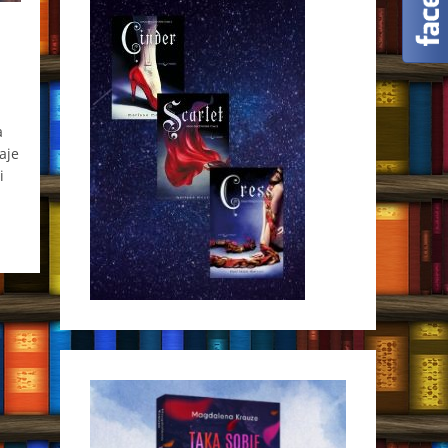
a
aje
i