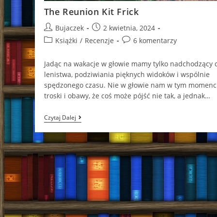
The Reunion Kit Frick
Post
Post
Bujaczek
2 kwietnia, 2024
author:
published:
Post
Post
Książki
/
Recenzje
6 komentarzy
category:
comments:
Jadąc na wakacje w głowie mamy tylko nadchodzący 
lenistwa, podziwiania pięknych widoków i wspólnie
spędzonego czasu. Nie w głowie nam w tym momenc
troski i obawy, że coś może pójść nie tak, a jednak…
The
Czytaj Dalej
Reunion
Kit
Frick