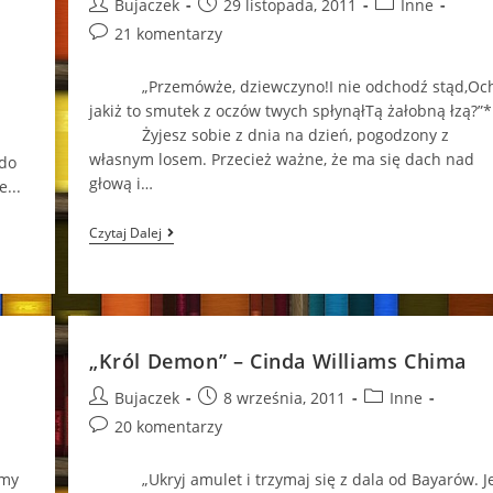
Post
Post
Post
Bujaczek
29 listopada, 2011
Inne
author:
published:
category:
Post
21 komentarzy
comments:
„Przemówże, dziewczyno!I nie odchodź stąd,Och
jakiż to smutek z oczów twych spłynąłTą żałobną łzą?”*
Żyjesz sobie z dnia na dzień, pogodzony z
a
własnym losem. Przecież ważne, że ma się dach nad
 do
głową i…
...
„Dar”
Czytaj Dalej
–
Alison
Croggon
„Król Demon” – Cinda Williams Chima
Post
Post
Post
Bujaczek
8 września, 2011
Inne
author:
published:
category:
Post
20 komentarzy
comments:
źmy
„Ukryj amulet i trzymaj się z dala od Bayarów. Je