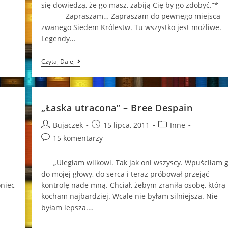
się dowiedzą, że go masz, zabiją Cię by go zdobyć.”*
ę.”*
Zapraszam… Zapraszam do pewnego miejsca
zwanego Siedem Królestw. Tu wszystko jest możliwe.
Legendy…
„Król
Czytaj Dalej
Demon”
–
Cinda
Williams
Chima
„Łaska utracona” – Bree Despain
Post
Post
Post
Bujaczek
15 lipca, 2011
Inne
author:
published:
category:
Post
15 komentarzy
comments:
„Uległam wilkowi. Tak jak oni wszyscy. Wpuściłam 
do mojej głowy, do serca i teraz próbował przejąć
niec
kontrolę nade mną. Chciał, żebym zraniła osobę, którą
kocham najbardziej. Wcale nie byłam silniejsza. Nie
byłam lepsza.…