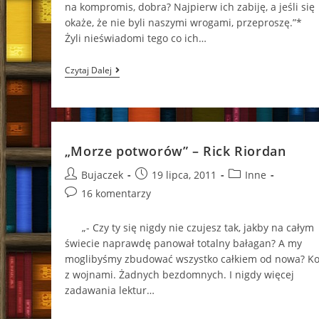
na kompromis, dobra? Najpierw ich zabiję, a jeśli się
okaże, że nie byli naszymi wrogami, przeprosz
Żyli nieświadomi tego co ich…
„Zagubiony
Czytaj Dalej
Heros”
–
Rick
Riordan
„Morze potworów” – Rick Riordan
Post
Post
Post
Bujaczek
19 lipca, 2011
Inne
author:
published:
category:
Post
16 komentarzy
comments:
„- Czy ty się nigdy nie czujesz tak, jakby na całym
świecie naprawdę panował totalny bałagan? A my
moglibyśmy zbudować wszystko całkiem od nowa? Ko
z wojnami. Żadnych bezdomnych. I nigdy więcej
zadawania lektur…