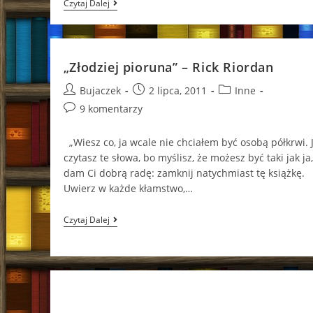
„Morze
Czytaj Dalej
Potworów”
–
Rick
Riordan
„Złodziej pioruna” – Rick Riordan
Post
Post
Post
Bujaczek
2 lipca, 2011
Inne
author:
published:
category:
Post
9 komentarzy
comments:
„Wiesz co, ja wcale nie chciałem być osobą półkrwi. J
czytasz te słowa, bo myślisz, że możesz być taki jak ja,
dam Ci dobrą radę: zamknij natychmiast tę książkę.
Uwierz w każde kłamstwo,…
„Złodziej
Czytaj Dalej
Pioruna”
–
Rick
Riordan