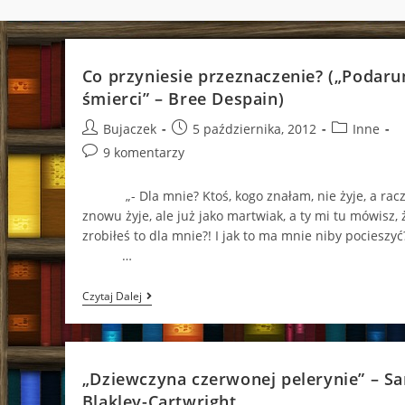
Co przyniesie przeznaczenie? („Podaru
śmierci” – Bree Despain)
Post
Post
Post
Bujaczek
5 października, 2012
Inne
author:
published:
category:
Post
9 komentarzy
comments:
„- Dla mnie? Ktoś, kogo znałam, nie żyje, a racz
znowu żyje, ale już jako martwiak, a ty mi tu mówisz, 
zrobiłeś to dla mnie?! I jak to ma mnie niby pocieszyć
…
Co
Czytaj Dalej
Przyniesie
Przeznaczenie?
(„Podarunek
Śmierci”
–
„Dziewczyna czerwonej pelerynie” – Sa
Bree
Despain)
Blakley-Cartwright