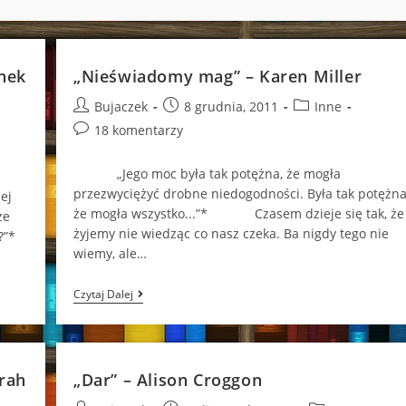
nek
„Nieświadomy mag” – Karen Miller
Post
Post
Post
Bujaczek
8 grudnia, 2011
Inne
author:
published:
category:
Post
18 komentarzy
comments:
„Jego moc była tak potężna, że mogła
przezwyciężyć drobne niedogodności. Była tak potężna
ej
że mogła wszystko...”* Czasem dzieje się tak, że
że
żyjemy nie wiedząc co nasz czeka. Ba nigdy tego nie
?”*
wiemy, ale…
„Nieświadomy
Czytaj Dalej
Mag”
–
Karen
Miller
rah
„Dar” – Alison Croggon