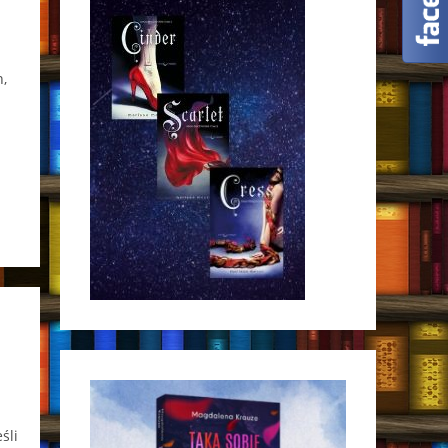
,
śli