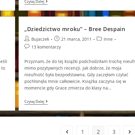
„Łaska
Czytaj Dalej
Utracona”
–
Bree
Despain
„Dziedzictwo mroku” – Bree Despain
Post
Post
Post
Bujaczek
21 marca, 2011
Inne
author:
published:
category:
Post
13 komentarzy
comments:
eśli
Przyznam, że do tej książki podchodziłam trochę nieuf
 to
mimo pozytywnych recenzji. Jak dobrze, że moja
nieufność była bezpodstawna. Gdy zaczęłam czytać
pochłonęła mnie całkowicie. Książka zaczyna się w
momencie gdy Grace zmierza do klasy na…
„Dziedzictwo
Czytaj Dalej
Mroku”
–
Bree
Despain
1
2
3
Go to the previous page
Go 