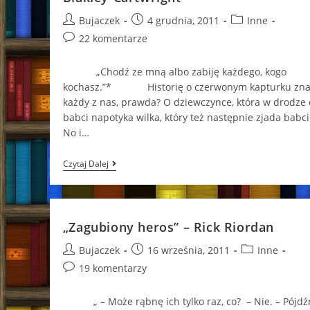
Post
Post
Post
Bujaczek
4 grudnia, 2011
Inne
author:
published:
category:
Post
22 komentarze
comments:
„Chodź ze mną albo zabiję każdego, kogo
kochasz.”* Historię o czerwonym kapturku zn
każdy z nas, prawda? O dziewczynce, która w drodze
babci napotyka wilka, który też następnie zjada babcie
No i…
„Dziewczyna
Czytaj Dalej
Czerwonej
Pelerynie”
–
Sarah
Blakley-
„Zagubiony heros” – Rick Riordan
Cartwright
Post
Post
Post
Bujaczek
16 września, 2011
Inne
author:
published:
category:
Post
19 komentarzy
comments:
„ – Może rąbnę ich tylko raz, co? – Nie. – Pójd