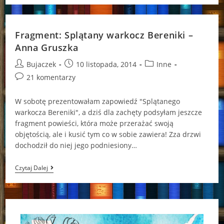
Całego
Serca
R.S.
Grey
Fragment: Splątany warkocz Bereniki –
Anna Gruszka
Post
Post
Post
Bujaczek
10 listopada, 2014
Inne
author:
published:
category:
Post
21 komentarzy
comments:
W sobotę prezentowałam zapowiedź "Splątanego
warkocza Bereniki", a dziś dla zachęty podsyłam jeszcze
fragment powieści, która może przerażać swoją
objętością, ale i kusić tym co w sobie zawiera! Zza drzwi
dochodził do niej jego podniesiony…
Fragment:
Czytaj Dalej
Splątany
Warkocz
Bereniki
–
Anna
Gruszka