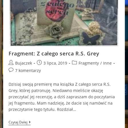
Fragment: Z całego serca R.S. Grey
Post
Post
Post
Bujaczek
3 lipca, 2019
Fragmenty
/
Inne
author:
published:
category:
Post
7 komentarzy
comments:
Dzisiaj swoją premierę ma książka Z całego serca R.S.
Grey, której patronuję. Niedawno mieliście okazję
przeczytać jej recenzję, a dziś zapraszam do poczytania
jej fragmentu. Mam nadzieję, że dacie się namówić na
przeczytanie tego tytułu. Rozdział…
Fragment:
Czytaj Dalej
Z