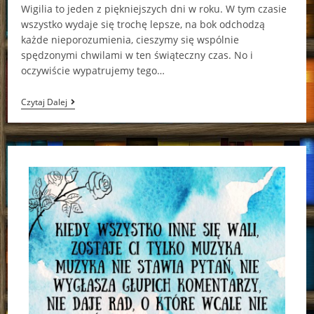
Wigilia to jeden z piękniejszych dni w roku. W tym czasie
wszystko wydaje się trochę lepsze, na bok odchodzą
każde nieporozumienia, cieszymy się wspólnie
spędzonymi chwilami w ten świąteczny czas. No i
oczywiście wypatrujemy tego…
W
Czytaj Dalej
Noc
Wigilijną
Clement
C.
Moore
[ChristmasBooks]