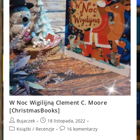
W Noc Wigilijną Clement C. Moore
[ChristmasBooks]
Post
Post
Bujaczek
18 listopada, 2022
author:
published:
Post
Post
Książki
/
Recenzje
16 komentarzy
category:
comments: