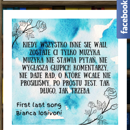
Doliny
Muminków
Alex
Haridi,
Cecilia
Davidson,
Filippa
Widlund