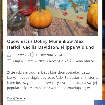
Opowieści z Doliny Muminków Alex
Haridi, Cecilia Davidson, Filippa Widlund
Post
Post
Bujaczek
19 stycznia, 2024
author:
published:
Post
Post
Książki
/
Perełki 2024
/
Recenzje
3 komentarze
category:
comments:
Życie robi się trudne, kiedy ktoś chce posiadać rzeczy,
których trzeba ciągle doglądać [...].* Są postacie i historie,
które bez względu na upływający czas nie tracą na swojej
popularności. Muminki bez wątpienia znajdują się w…
Opowieści
Czytaj Dalej
Z