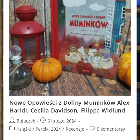
Nowe Opowieści z Doliny Muminków Alex
Haridi, Cecilia Davidson, Filippa Widlund
Post
Post
Bujaczek
6 lutego, 2024
author:
published:
Post
Post
Książki
/
Perełki 2024
/
Recenzje
5 komentarzy
category:
comments: