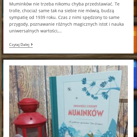
Muminków nie trzeba nikomu chyba przedstawiać. Te
trolle, chociaż same tak na siebie nie mówią, budzą
sympatię od 1939 roku. Czas z nimi spędzony to same
przygody, poznawanie różnych magicznych istot i nauka
uniwersalnych wartości,…
Nowe
Czytaj Dalej
Opowieści
Z
Doliny
Muminków
Alex
Haridi,
Cecilia
Davidson,
Filippa
Widlund